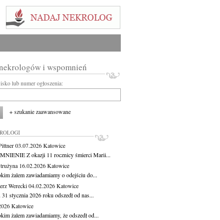
 nekrologów i wspomnień
wisko lub numer ogłoszenia:
+ szukanie zaawansowane
KROLOGI
ittner
03.07.2026
Katowice
IENIE Z okazji 11 rocznicy śmierci Marii...
Strużyna
16.02.2026
Katowice
okim żalem zawiadamiamy o odejściu do...
erz Werecki
04.02.2026
Katowice
 31 stycznia 2026 roku odszedł od nas...
.2026
Katowice
okim żalem zawiadamiamy, że odszedł od...