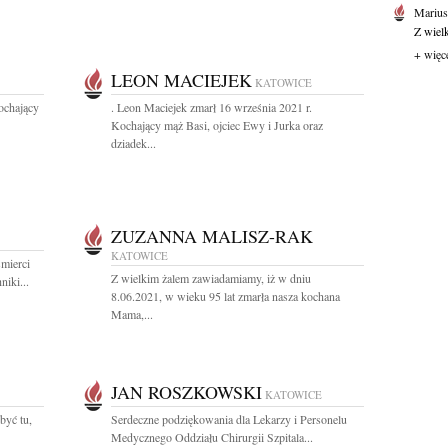
Marius
Z wiel
+ więc
LEON MACIEJEK
KATOWICE
ochający
. Leon Maciejek zmarł 16 września 2021 r.
Kochający mąż Basi, ojciec Ewy i Jurka oraz
dziadek...
ZUZANNA MALISZ-RAK
KATOWICE
mierci
Z wielkim żalem zawiadamiamy, iż w dniu
niki...
8.06.2021, w wieku 95 lat zmarła nasza kochana
Mama,...
JAN ROSZKOWSKI
KATOWICE
 być tu,
Serdeczne podziękowania dla Lekarzy i Personelu
Medycznego Oddziału Chirurgii Szpitala...