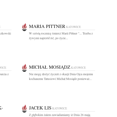
MARIA PITTNER
E
KATOWICE
oszkowski
W szóstą rocznicę śmierci Marii Pittner "... Trzeba z
żywymi naprzód iść, po życie...
MICHAŁ MOSIĄDZ
WICE
KATOWICE
arcia z
Nie mogę złożyć życzeń z okazji Dnia Ojca mojemu
kochanemu Tatusiowi Michał Mosiądz ponieważ...
-
JACEK LIS
KATOWICE
Z głębokim żalem zawiadamiamy iż Dnia 26 mają