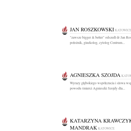
JAN ROSZKOWSKI
KATOWIC
"zawsze bigger & better" odszedł dr Jan R
położnik, ginekolog, cytolog Centrum...
AGNIESZKA SZOJDA
KATO
Wyrazy głębokiego współczucia i słowa wsp
powodu śmierci Agnieszki Szojdy dla...
KATARZYNA KRAWCZYK
MANDRAK
KATOWICE