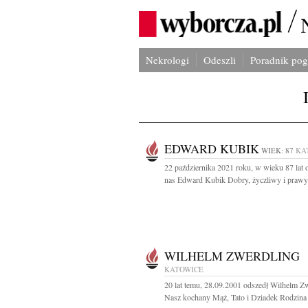
Nekrologi
Odeszli
Poradnik po
EDWARD KUBIK
WIEK: 87
KA
22 października 2021 roku, w wieku 87 lat 
nas Edward Kubik Dobry, życzliwy i prawy.
WILHELM ZWERDLING
KATOWICE
20 lat temu, 28.09.2001 odszedł Wilhelm Z
Nasz kochany Mąż, Tato i Dziadek Rodzina