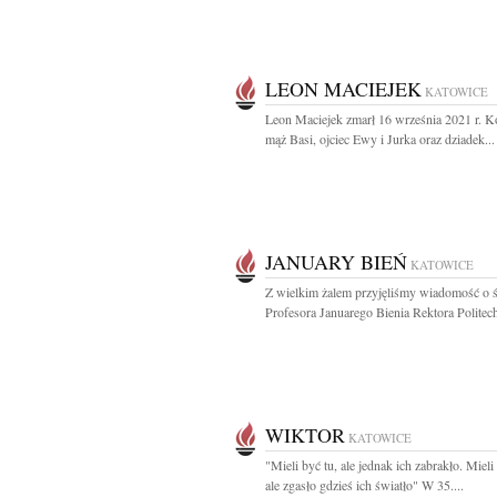
LEON MACIEJEK
KATOWICE
Leon Maciejek zmarł 16 września 2021 r. K
mąż Basi, ojciec Ewy i Jurka oraz dziadek...
JANUARY BIEŃ
KATOWICE
Z wielkim żalem przyjęliśmy wiadomość o ś
Profesora Januarego Bienia Rektora Politech
WIKTOR
KATOWICE
"Mieli być tu, ale jednak ich zabrakło. Mieli
ale zgasło gdzieś ich światło" W 35....