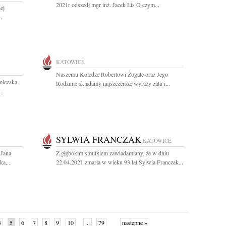
2021r odszedł mgr inż. Jacek Lis O czym...
ej
.
KATOWICE
Naszemu Koledze Robertowi Żogale oraz Jego
miczaka
Rodzinie składamy najszczersze wyrazy żalu i...
..
SYLWIA FRANCZAK
KATOWICE
 Jana
Z głębokim smutkiem zawiadamiany, że w dniu
a,...
22.04.2021 zmarła w wieku 93 lat Sylwia Franczak...
4
5
6
7
8
9
10
...
79
następne »