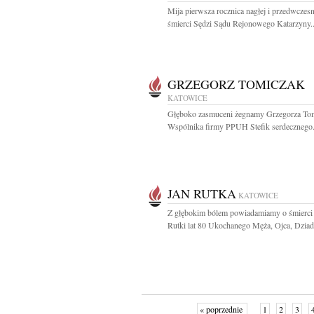
Mija pierwsza rocznica nagłej i przedwczesn
śmierci Sędzi Sądu Rejonowego Katarzyny..
GRZEGORZ TOMICZAK
KATOWICE
Głęboko zasmuceni żegnamy Grzegorza To
Wspólnika firmy PPUH Stefik serdecznego.
JAN RUTKA
KATOWICE
Z głębokim bólem powiadamiamy o śmierci
Rutki lat 80 Ukochanego Męża, Ojca, Dziadk
« poprzednie
1
2
3