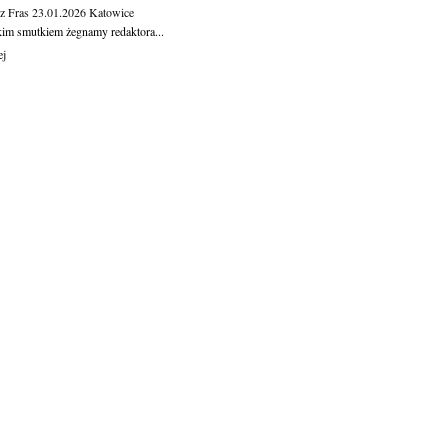
z Fras
23.01.2026
Katowice
kim smutkiem żegnamy redaktora...
ej