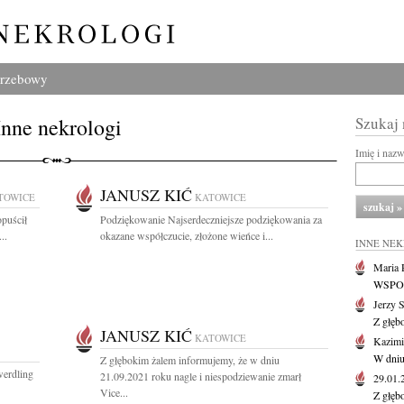
grzebowy
Inne nekrologi
Szukaj
Imię i naz
JANUSZ KIĆ
TOWICE
KATOWICE
opuścił
Podziękowanie Najserdeczniejsze podziękowania za
..
okazane współczucie, złożone wieńce i...
INNE NE
Maria P
WSPOMN
Jerzy 
Z głęb
JANUSZ KIĆ
KATOWICE
Kazimi
W dniu
Z głębokim żalem informujemy, że w dniu
werdling
21.09.2021 roku nagle i niespodziewanie zmarł
29.01
Vice...
Z głęb