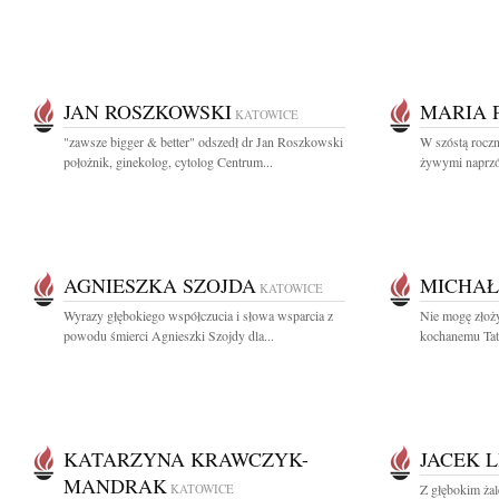
JAN ROSZKOWSKI
MARIA 
KATOWICE
"zawsze bigger & better" odszedł dr Jan Roszkowski
W szóstą roczni
położnik, ginekolog, cytolog Centrum...
żywymi naprzód
AGNIESZKA SZOJDA
MICHAŁ
KATOWICE
Wyrazy głębokiego współczucia i słowa wsparcia z
Nie mogę złoż
powodu śmierci Agnieszki Szojdy dla...
kochanemu Tat
KATARZYNA KRAWCZYK-
JACEK L
MANDRAK
KATOWICE
Z głębokim ża