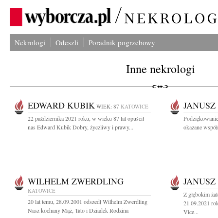
Nekrologi
Odeszli
Poradnik pogrzebowy
Inne nekrologi
EDWARD KUBIK
JANUSZ
WIEK: 87
KATOWICE
22 października 2021 roku, w wieku 87 lat opuścił
Podziękowanie
nas Edward Kubik Dobry, życzliwy i prawy...
okazane współc
WILHELM ZWERDLING
JANUSZ
KATOWICE
Z głębokim ża
20 lat temu, 28.09.2001 odszedł Wilhelm Zwerdling
21.09.2021 rok
Nasz kochany Mąż, Tato i Dziadek Rodzina
Vice...