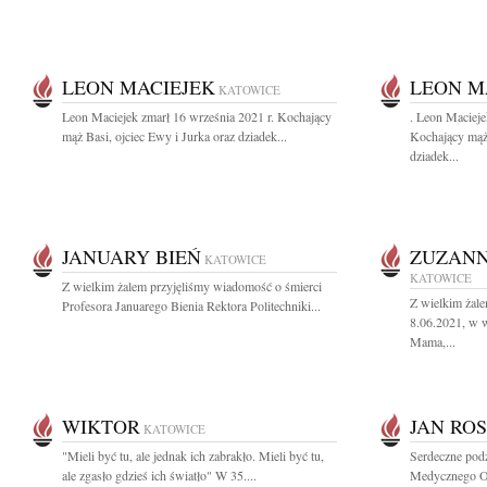
LEON MACIEJEK
LEON M
KATOWICE
Leon Maciejek zmarł 16 września 2021 r. Kochający
. Leon Macieje
mąż Basi, ojciec Ewy i Jurka oraz dziadek...
Kochający mąż 
dziadek...
JANUARY BIEŃ
ZUZANN
KATOWICE
KATOWICE
Z wielkim żalem przyjęliśmy wiadomość o śmierci
Z wielkim żal
Profesora Januarego Bienia Rektora Politechniki...
8.06.2021, w w
Mama,...
WIKTOR
JAN RO
KATOWICE
"Mieli być tu, ale jednak ich zabrakło. Mieli być tu,
Serdeczne podz
ale zgasło gdzieś ich światło" W 35....
Medycznego Odd