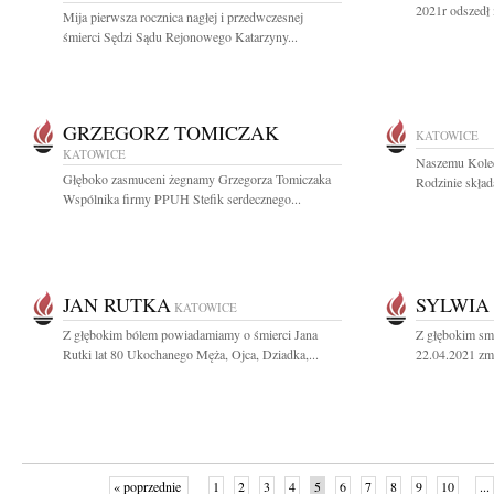
2021r odszedł 
Mija pierwsza rocznica nagłej i przedwczesnej
śmierci Sędzi Sądu Rejonowego Katarzyny...
GRZEGORZ TOMICZAK
KATOWICE
KATOWICE
Naszemu Koled
Głęboko zasmuceni żegnamy Grzegorza Tomiczaka
Rodzinie skład
Wspólnika firmy PPUH Stefik serdecznego...
JAN RUTKA
SYLWIA
KATOWICE
Z głębokim bólem powiadamiamy o śmierci Jana
Z głębokim sm
Rutki lat 80 Ukochanego Męża, Ojca, Dziadka,...
22.04.2021 zma
« poprzednie
1
2
3
4
5
6
7
8
9
10
...