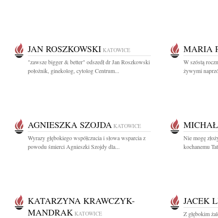
JAN ROSZKOWSKI
MARIA 
KATOWICE
"zawsze bigger & better" odszedł dr Jan Roszkowski
W szóstą roczni
położnik, ginekolog, cytolog Centrum...
żywymi naprzód
AGNIESZKA SZOJDA
MICHAŁ
KATOWICE
Wyrazy głębokiego współczucia i słowa wsparcia z
Nie mogę złoż
powodu śmierci Agnieszki Szojdy dla...
kochanemu Tat
KATARZYNA KRAWCZYK-
JACEK L
MANDRAK
KATOWICE
Z głębokim ża