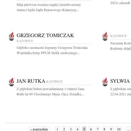
2021r odszedł 
Mija pierwsza rocznica nagłej i przedwczesnej
śmierci Sędzi Sądu Rejonowego Katarzyny...
GRZEGORZ TOMICZAK
KATOWICE
KATOWICE
Naszemu Koled
Głęboko zasmuceni żegnamy Grzegorza Tomiczaka
Rodzinie skład
Wspólnika firmy PPUH Stefik serdecznego...
JAN RUTKA
SYLWIA
KATOWICE
Z głębokim bólem powiadamiamy o śmierci Jana
Z głębokim sm
Rutki lat 80 Ukochanego Męża, Ojca, Dziadka,...
22.04.2021 zma
« poprzednie
1
2
3
4
5
6
7
8
9
10
...