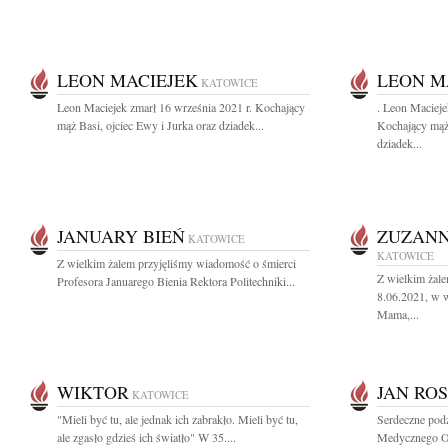
LEON MACIEJEK
LEON M
KATOWICE
Leon Maciejek zmarł 16 września 2021 r. Kochający
. Leon Macieje
mąż Basi, ojciec Ewy i Jurka oraz dziadek...
Kochający mąż 
dziadek...
JANUARY BIEŃ
ZUZANN
KATOWICE
KATOWICE
Z wielkim żalem przyjęliśmy wiadomość o śmierci
Z wielkim żal
Profesora Januarego Bienia Rektora Politechniki...
8.06.2021, w w
Mama,...
WIKTOR
JAN RO
KATOWICE
"Mieli być tu, ale jednak ich zabrakło. Mieli być tu,
Serdeczne podz
ale zgasło gdzieś ich światło" W 35....
Medycznego Odd