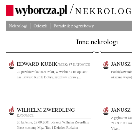
Nekrologi
Odeszli
Poradnik pogrzebowy
Inne nekrologi
EDWARD KUBIK
JANUSZ
WIEK: 87
KATOWICE
22 października 2021 roku, w wieku 87 lat opuścił
Podziękowanie
nas Edward Kubik Dobry, życzliwy i prawy...
okazane współc
WILHELM ZWERDLING
JANUSZ
KATOWICE
Z głębokim ża
20 lat temu, 28.09.2001 odszedł Wilhelm Zwerdling
21.09.2021 rok
Nasz kochany Mąż, Tato i Dziadek Rodzina
Vice...