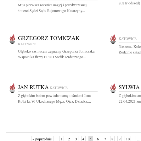
2021r odszedł 
Mija pierwsza rocznica nagłej i przedwczesnej
śmierci Sędzi Sądu Rejonowego Katarzyny...
GRZEGORZ TOMICZAK
KATOWICE
KATOWICE
Naszemu Koled
Głęboko zasmuceni żegnamy Grzegorza Tomiczaka
Rodzinie skład
Wspólnika firmy PPUH Stefik serdecznego...
JAN RUTKA
SYLWIA
KATOWICE
Z głębokim bólem powiadamiamy o śmierci Jana
Z głębokim sm
Rutki lat 80 Ukochanego Męża, Ojca, Dziadka,...
22.04.2021 zma
« poprzednie
1
2
3
4
5
6
7
8
9
10
...