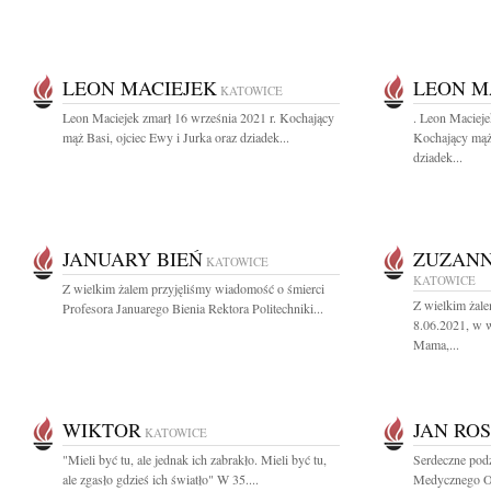
LEON MACIEJEK
LEON M
KATOWICE
Leon Maciejek zmarł 16 września 2021 r. Kochający
. Leon Macieje
mąż Basi, ojciec Ewy i Jurka oraz dziadek...
Kochający mąż 
dziadek...
JANUARY BIEŃ
ZUZANN
KATOWICE
KATOWICE
Z wielkim żalem przyjęliśmy wiadomość o śmierci
Z wielkim żal
Profesora Januarego Bienia Rektora Politechniki...
8.06.2021, w w
Mama,...
WIKTOR
JAN RO
KATOWICE
"Mieli być tu, ale jednak ich zabrakło. Mieli być tu,
Serdeczne podz
ale zgasło gdzieś ich światło" W 35....
Medycznego Odd