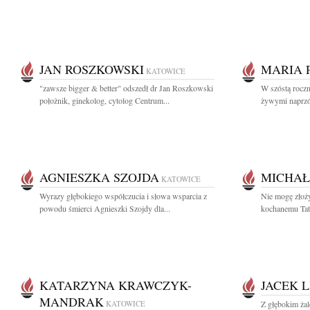
JAN ROSZKOWSKI
MARIA 
KATOWICE
"zawsze bigger & better" odszedł dr Jan Roszkowski
W szóstą roczni
położnik, ginekolog, cytolog Centrum...
żywymi naprzód
AGNIESZKA SZOJDA
MICHAŁ
KATOWICE
Wyrazy głębokiego współczucia i słowa wsparcia z
Nie mogę złoż
powodu śmierci Agnieszki Szojdy dla...
kochanemu Tat
KATARZYNA KRAWCZYK-
JACEK L
MANDRAK
KATOWICE
Z głębokim ża