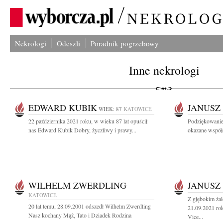
Nekrologi
Odeszli
Poradnik pogrzebowy
Inne nekrologi
EDWARD KUBIK
JANUSZ
WIEK: 87
KATOWICE
22 października 2021 roku, w wieku 87 lat opuścił
Podziękowanie
nas Edward Kubik Dobry, życzliwy i prawy...
okazane współc
WILHELM ZWERDLING
JANUSZ
KATOWICE
Z głębokim ża
20 lat temu, 28.09.2001 odszedł Wilhelm Zwerdling
21.09.2021 rok
Nasz kochany Mąż, Tato i Dziadek Rodzina
Vice...