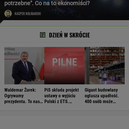
potrzebne". Co na to ekonomiści?
KACPER KOLIBABSKI
DZIEŃ W SKRÓCIE
Waldemar Żurek:
PiS składa projekt
Gigant budowlany
Ogrywamy
ustawy o wyjściu
ogłasza upadłość.
prezydenta. To nasz
Polski z ETS.
400 osób może
wielki sukces
Czarnek: Blamaż
stracić pracę
Tuska