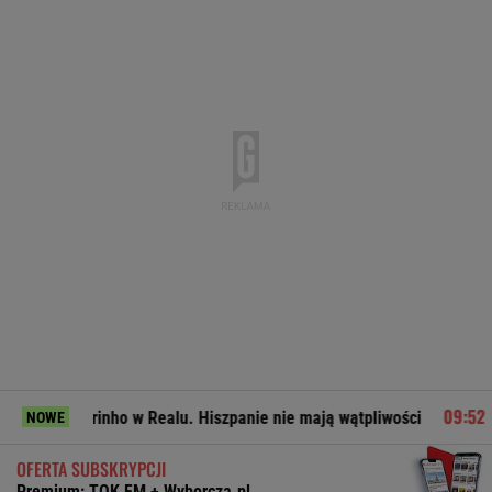
urinho w Realu. Hiszpanie nie mają wątpliwości
Miał pobić
NOWE
OFERTA SUBSKRYPCJI
Premium: TOK FM + Wyborcza.pl