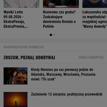
"W domu mają dyrektorów. Pięciolatek mówi:
Babciu, u nas to ja rządzę"
FINANSE I TECHNOLOGIA
Influencerzy promowali piramidy