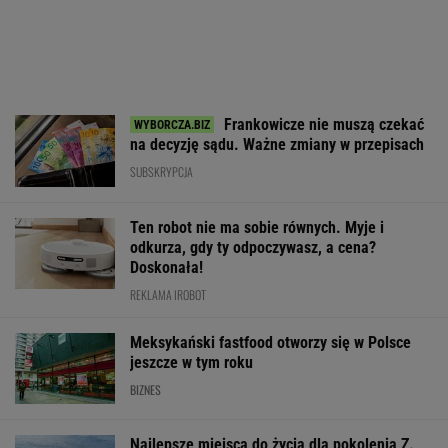
WALUTY I GIEŁDA
EUR
USD
CHF
GBP
WIG
4,2986
3,7189
4,6063
5,0188
151 481,32
-0,03%
0%
0,07%
0,03%
-0,2%
SPRAWDŹ NOTOWANIA
Notowania dostarcza VIA24ONLINE
MOTORYZACJA