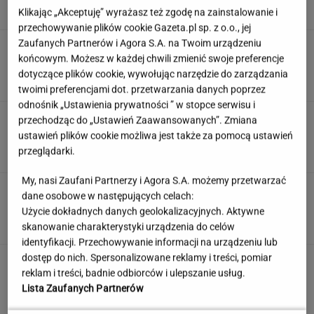
Klikając „Akceptuję” wyrażasz też zgodę na zainstalowanie i
przechowywanie plików cookie Gazeta.pl sp. z o.o., jej
Zaufanych Partnerów i Agora S.A. na Twoim urządzeniu
Zmysłowa choreografia Lesar i Zillmann.
końcowym. Możesz w każdej chwili zmienić swoje preferencje
Zaprezentowały ją podczas ślubu
dotyczące plików cookie, wywołując narzędzie do zarządzania
twoimi preferencjami dot. przetwarzania danych poprzez
odnośnik „Ustawienia prywatności ” w stopce serwisu i
Rozpoznasz kraj po trzech słowach? Sprawdź
przechodząc do „Ustawień Zaawansowanych”. Zmiana
to w quizie geograficznym
ustawień plików cookie możliwa jest także za pomocą ustawień
przeglądarki.
My, nasi Zaufani Partnerzy i Agora S.A. możemy przetwarzać
Skandynawskie śniadania mistrzów. Te smaki
dane osobowe w następujących celach:
budzą lepiej niż kawa
Użycie dokładnych danych geolokalizacyjnych. Aktywne
MATERIAŁ PROMOCYJNY
skanowanie charakterystyki urządzenia do celów
identyfikacji. Przechowywanie informacji na urządzeniu lub
dostęp do nich. Spersonalizowane reklamy i treści, pomiar
Anastazja Kuś została mistrzynią
reklam i treści, badnie odbiorców i ulepszanie usług.
świata. "Kariera przez pośladki"? Mamy
Lista Zaufanych Partnerów
komentarz
SUBSKRYPCJA