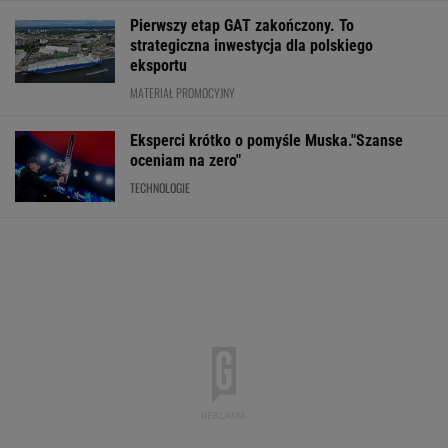
Meksykański fastfood otworzy się w Polsce
jeszcze w tym roku
BIZNES
Najlepsze miejsca do życia dla pokolenia Z.
Polskie miasto w czołówce
BIZNES
Oszuści wzięli na nią
Kupiłeś ten
PiS kpi z podwy
pożyczkę, bank
napój? Lepiej go nie
płacy minimalne
zażądał spłaty. Jest
pij. Cała partia znika
"Tusk wrócił na
decyzja sądu
ze sklepów