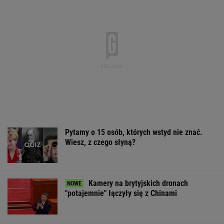
Pytamy o 15 osób, których wstyd nie znać.
Wiesz, z czego słyną?
Kamery na brytyjskich dronach
"potajemnie" łączyły się z Chinami
Dlaczego warto spryskać klucze octem?
Sztuczka, której mało kto używa
Japonka oniemiała, gdy zobaczyła to w
polskim sklepie. "Szok kulturowy"