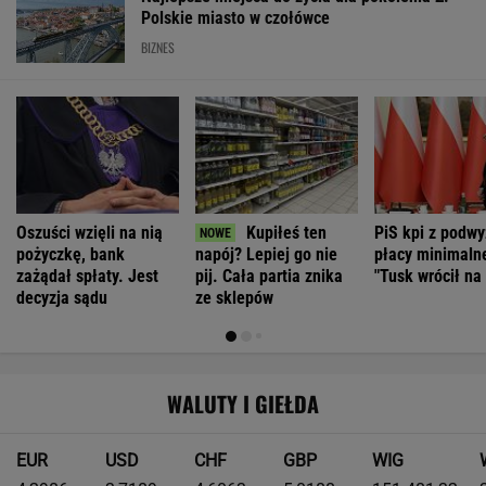
Jeździsz spokojnie, żeby oszczędzać? Twój
samochód może tego nie lubić
MOTO NEWS
Kierowca Amazona utarł nosa
motocyklistom. Trafił się twardy przeciwnik
Jak teraz kupuje się nowy samochód w
Polsce? Rozmawiamy z ekspertem
MATERIAŁ PROMOCYJNY