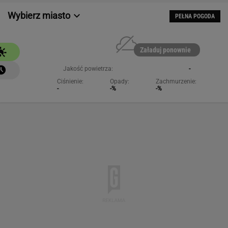
Wybierz miasto
PEŁNA POGODA
Załaduj ponownie
Jakość powietrza:
-
Ciśnienie:
Opady:
Zachmurzenie:
-
-%
-%