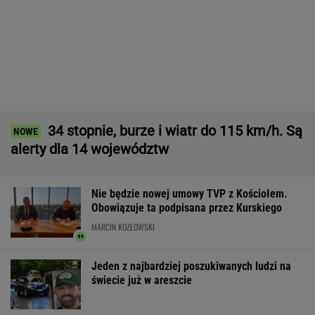
Wielka firma budowlana ogłasza
upadłość. Widmo zwolnień nad pracownikami
BIZNES
Niezwykłe zjawisko w Polsce. Ekspert radzi
odłożyć płyty CD i okulary
Udane negocjacje Rosji. Jest porozumienie
ws. baz wojskowych