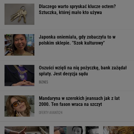
Oszuści wzięli na nią pożyczkę, bank zażądał
spłaty. Jest decyzja sądu
BIZNES
Mandaryna w szerokich jeansach jak z lat
2000. Ten fason wraca na szczyt
OFERTY AVANTI24
Posyp skórkę
Rozpoznasz tych
Najpiękniejsze
ziemniaka sodą.
wybitnych aktorów
sanktuarium.
Prosty trik pomaga w
PRL-u? Wszyscy mylą
Niektórzy pomij
kuchni
się w 8. pytaniu
"Częstochowę
Północy"