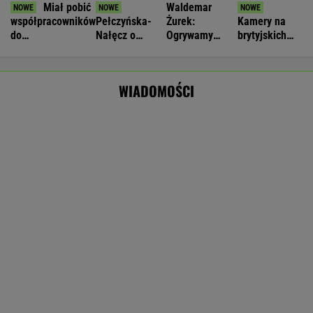
34 stopnie, burze i wiatr do 115 km/h. Są
alerty dla 14 województw
Nie będzie nowej umowy TVP z Kościołem.
Obowiązuje ta podpisana przez Kurskiego
MARCIN KOZŁOWSKI
Jeden z najbardziej poszukiwanych ludzi na
świecie już w areszcie