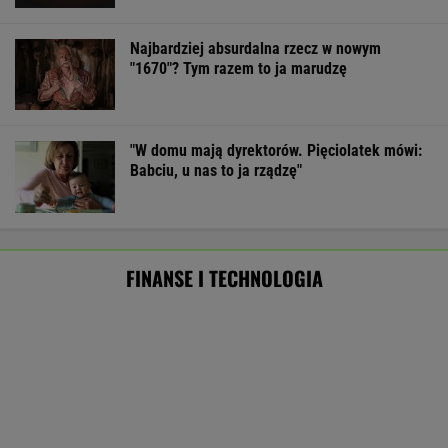
finansowe. UOKiK bezlitosny. Ponad 400 tys. zł
kar
BIZNES
Pierwszy etap GAT zakończony. To
strategiczna inwestycja dla polskiego
eksportu
MATERIAŁ PROMOCYJNY
Eksperci krótko o pomyśle Muska."Szanse
oceniam na zero"
TECHNOLOGIE