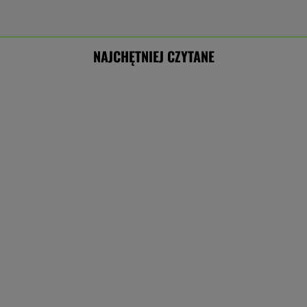
NAJCHĘTNIEJ CZYTANE
Przełomowe porozumienie Rosji. Chodzi o
bazy wojskowe