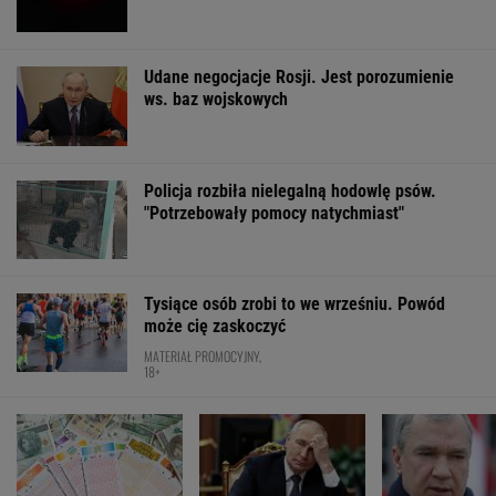
MultiMulti
WSPÓŁPRACA PŁATNA Z WYBORCZA.PL
ZROZUM, POZNAJ, ODKRYWAJ
SEKCJA Z SUBSKRYPCJĄ
Kiedy Niemiec po raz pierwszy jedzie do
Gdańska, Warszawy, Wrocławia, Poznania
mówi: ?To szok"
Zaćmienie 12 sierpnia: praktyczny przewodnik
Najbardziej absurdalna rzecz w nowym
"1670"? Tym razem to ja marudzę