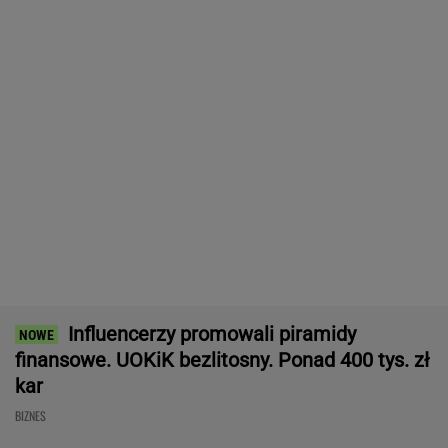
Frankowicze nie muszą czekać
na decyzję sądu. Ważne zmiany w przepisach
SUBSKRYPCJA
Ten robot nie ma sobie równych. Myje i
odkurza, gdy ty odpoczywasz, a cena?
Doskonała!
REKLAMA IROBOT