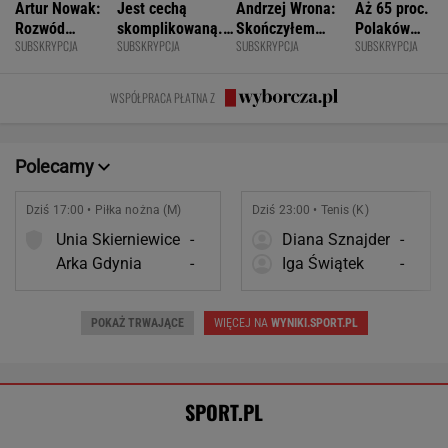
Dziś 17:00 • Piłka nożna (M)
Dziś 23:00 • Tenis (K)
Unia Skierniewice
-
Diana Sznajder
-
Arka Gdynia
-
Iga Świątek
-
POKAŻ TRWAJĄCE
WIĘCEJ NA
WYNIKI.SPORT.PL
SPORT.PL