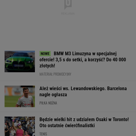
Będzie wielki hit z udziałem Osaki w Toronto!
Oto ostatnie ćwierćfinalistki
TENIS
Anastazja Kuś została mistrzynią
świata. "Kariera przez pośladki"? Mamy
komentarz
SUBSKRYPCJA
Pobierz cennik i zobacz ofertę legendarnego
Lexusa RX! Mistrzowie z Japonii znowu
podnieśli poprzeczkę
MATERIAŁ PROMOCYJNY
Lewandowski strzelił gola w 93. minucie. Tak
ocenił go trener Chicago Fire
PIŁKA NOŻNA