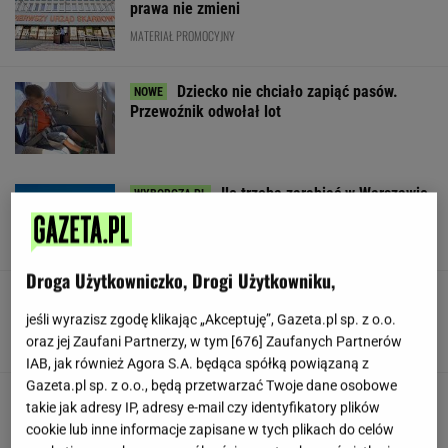
prawa nie zmieni
MATERIAŁ PROMOCYJNY
Dziecko nie chciało zapiąć pasów.
Przewoźnik odwołał lot
Ile trzeba zarabiać w Warszawie
na godne życie? Czytelnicy podają kwoty
SUBSKRYPCJA
Droga Użytkowniczko, Drogi Użytkowniku,
Będzie wielki hit z udziałem Osaki w Toronto!
Oto ostatnie ćwierćfinalistki
jeśli wyrazisz zgodę klikając „Akceptuję”, Gazeta.pl sp. z o.o.
oraz jej Zaufani Partnerzy, w tym [
676
] Zaufanych Partnerów
IAB, jak również Agora S.A. będąca spółką powiązaną z
Gazeta.pl sp. z o.o., będą przetwarzać Twoje dane osobowe
Jeden z najbardziej poszukiwanych ludzi na
takie jak adresy IP, adresy e-mail czy identyfikatory plików
świecie już w areszcie
cookie lub inne informacje zapisane w tych plikach do celów