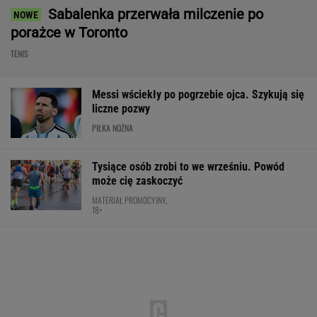
BMW M3 Limuzyna w specjalnej
ofercie! 3,5 s do setki, a korzyść? Do 40 000
złotych!
MATERIAŁ PROMOCYJNY
Ależ wieści ws. Lewandowskiego. Barcelona
nagle ogłasza
PIŁKA NOŻNA