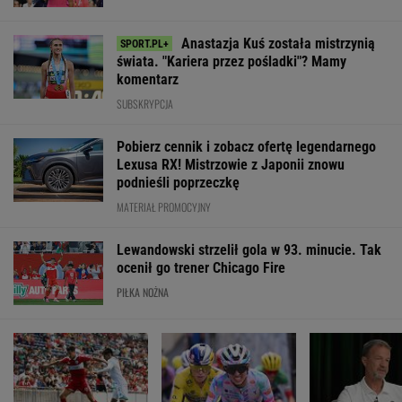
Lewandowski znów
Niewiadoma na
Tak Fredi Bobić
strzelił! Pierwsze
podium Tour de
porównał Polsk
trafienie w Leagues
France. Deklasacja na
Niemiec. "To je
Cup
ostatnim etapie
Europa"
WIĘCEJ NIŻ WYNIK. SUBSKRYBUJ
POLITYKA