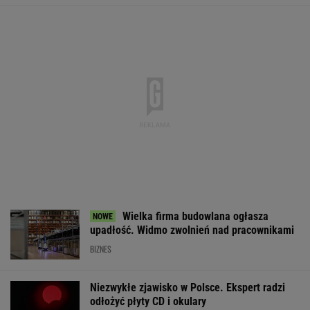
Policja rozbiła nielegalną hodowlę psów.
"Potrzebowały pomocy natychmiast"
Tysiące osób zrobi to we wrześniu. Powód
może cię zaskoczyć
MATERIAŁ PROMOCYJNY,
18+
Wyniki Lotto
Rozmowa zza grobu?
Łukaszenka od
09.08.2026 -
Zaskakujące
za współudział
EkstraPensja,
doniesienia Kremla o
rosyjskiej agres
EkstraPremia,
Putinie
"Mamy dowody"
Kaskada, MiniLotto,