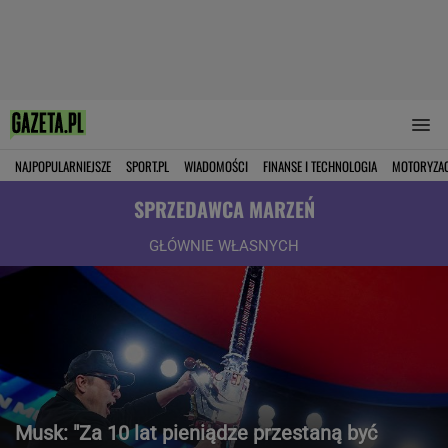
NAJPOPULARNIEJSZE
SPORT.PL
WIADOMOŚCI
FINANSE I TECHNOLOGIA
MOTORYZA
SPRZEDAWCA MARZEŃ
GŁÓWNIE WŁASNYCH
Musk: "Za 10 lat pieniądze przestaną być