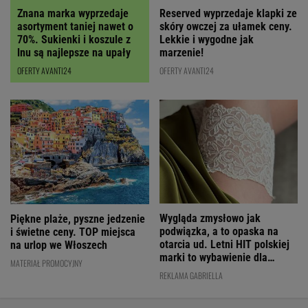
Znana marka wyprzedaje
Reserved wyprzedaje klapki ze
asortyment taniej nawet o
skóry owczej za ułamek ceny.
70%. Sukienki i koszule z
Lekkie i wygodne jak
lnu są najlepsze na upały
marzenie!
OFERTY AVANTI24
OFERTY AVANTI24
Wygląda zmysłowo jak
Piękne plaże, pyszne jedzenie
podwiązka, a to opaska na
i świetne ceny. TOP miejsca
otarcia ud. Letni HIT polskiej
na urlop we Włoszech
marki to wybawienie dla
MATERIAŁ PROMOCYJNY
kobiet!
REKLAMA GABRIELLA