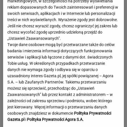
marketingowych, w szczególności na potrzeby wyświetlania
reklam dopasowanych do Twoich zainteresowań i preferencji w
swoich serwisach, aplikacjach i w Internecie lub personalizacji
treści w nich wyświetlanych. Wyrażenie zgody jest dobrowolne.
Jeśli nie chcesz wyrazić zgody, chcesz ograniczyć jej zakres lub
chcesz wycofać zgodę uprzednio udzieloną przejdź do
„Ustawień Zaawansowanych”.
Twoje dane osobowe mogą być przetwarzane także do celów
badania i mierzenia informacji dotyczących funkcjonowania
serwisów i aplikacji lub łączone z danymi dot. świadczonych
Tobie usług. W określonych przypadkach przetwarzanie
danych nie wymaga zgody i odbywa się w oparciu o
uzasadniony interes Gazeta.pl, jej spółki powiązanej – Agora
S.A. – lub Zaufanych Partnerów. Takiemu przetwarzaniu
możesz się sprzeciwić, przechodząc do „Ustawień
Zaawansowanych” lub przez kontakt z administratorem – w
zależności od zakresu sprzeciwu i podmiotu, wobec którego
jest kierowany. Więcej informacji o przetwarzaniu danych
osobowych znajdziesz w dokumencie
Polityka Prywatności
Niezwykłe zjawisko w Polsce. Ekspert radzi
Gazeta.pl
i
Polityka Prywatności Agora S.A.
odłożyć płyty CD i okulary