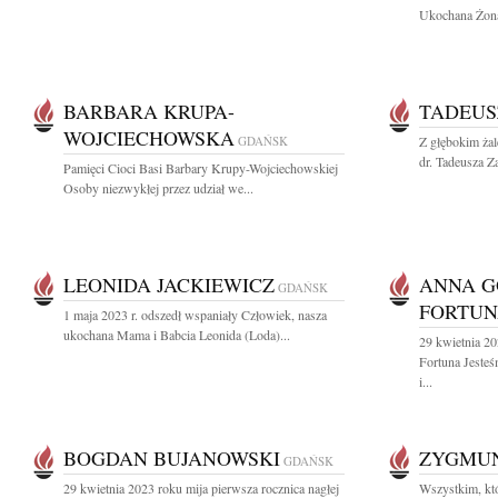
Ukochana Żona,
BARBARA KRUPA-
TADEUS
WOJCIECHOWSKA
GDAŃSK
Z głębokim ża
dr. Tadeusza Za
Pamięci Cioci Basi Barbary Krupy-Wojciechowskiej
Osoby niezwykłej przez udział we...
LEONIDA JACKIEWICZ
ANNA 
GDAŃSK
FORTU
1 maja 2023 r. odszedł wspaniały Człowiek, nasza
ukochana Mama i Babcia Leonida (Loda)...
29 kwietnia 2
Fortuna Jeste
i...
BOGDAN BUJANOWSKI
ZYGMU
GDAŃSK
29 kwietnia 2023 roku mija pierwsza rocznica nagłej
Wszystkim, któ