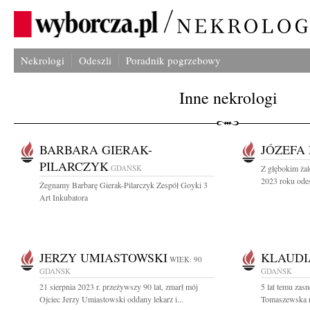
Nekrologi
Odeszli
Poradnik pogrzebowy
Inne nekrologi
BARBARA GIERAK-
JÓZEFA
PILARCZYK
GDAŃSK
Z głębokim żal
2023 roku odes
Żegnamy Barbarę Gierak-Pilarczyk Zespół Goyki 3
Art Inkubatora
JERZY UMIASTOWSKI
KLAUDI
WIEK: 90
GDAŃSK
GDAŃSK
21 sierpnia 2023 r. przeżywszy 90 lat, zmarł mój
5 lat temu zas
Ojciec Jerzy Umiastowski oddany lekarz i...
Tomaszewska r