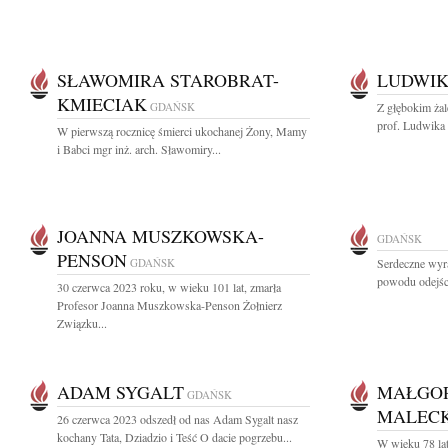
SŁAWOMIRA STAROBRAT-
LUDWIK
KMIECIAK
GDAŃSK
Z głębokim ża
prof. Ludwika 
W pierwszą rocznicę śmierci ukochanej Żony, Mamy
i Babci mgr inż. arch. Sławomiry...
JOANNA MUSZKOWSKA-
GDAŃSK
PENSON
GDAŃSK
Serdeczne wyra
powodu odejśc
30 czerwca 2023 roku, w wieku 101 lat, zmarła
Profesor Joanna Muszkowska-Penson Żołnierz
Związku...
ADAM SYGALT
MAŁGOR
GDAŃSK
MALEC
26 czerwca 2023 odszedł od nas Adam Sygalt nasz
kochany Tata, Dziadzio i Teść O dacie pogrzebu...
W wieku 78 la