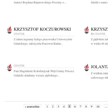
śmierci Bogdana Bujanowskiego Prosimy o...
dzielili z nami 
KRZYSZTOF KOCZUROWSKI
KRZYSZ
GDAŃSK
86
GDAŃSK
Z żalem żegnamy byłego pracownika Uniwersytetu
Z głębokim żal
Gdańskiego, założyciela Pracowni Badań...
w wieku 86 lat
GDAŃSK
JOLANT
Pani Magdalenie Kołodziejczak Wójt Gminy Pruszcz
Z wielkim żale
Gdański składamy wyrazy głębokiego...
cudownego leka
« poprzednie
1
2
3
4
5
6
7
8
9
10
...