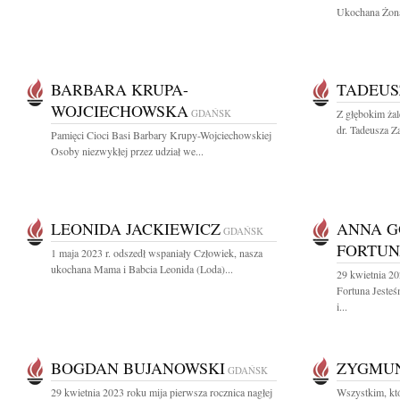
Ukochana Żona,
BARBARA KRUPA-
TADEUS
WOJCIECHOWSKA
GDAŃSK
Z głębokim ża
dr. Tadeusza Za
Pamięci Cioci Basi Barbary Krupy-Wojciechowskiej
Osoby niezwykłej przez udział we...
LEONIDA JACKIEWICZ
ANNA 
GDAŃSK
FORTU
1 maja 2023 r. odszedł wspaniały Człowiek, nasza
ukochana Mama i Babcia Leonida (Loda)...
29 kwietnia 2
Fortuna Jeste
i...
BOGDAN BUJANOWSKI
ZYGMU
GDAŃSK
29 kwietnia 2023 roku mija pierwsza rocznica nagłej
Wszystkim, któ