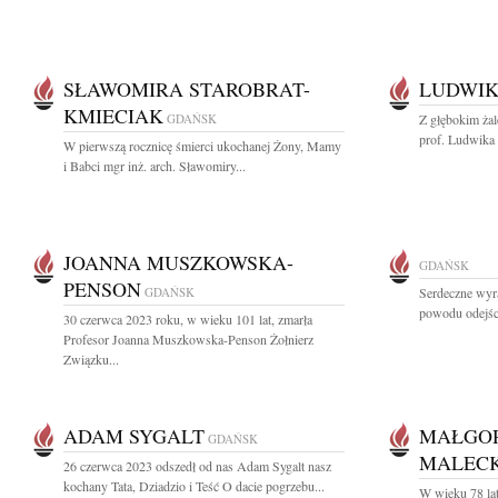
SŁAWOMIRA STAROBRAT-
LUDWIK
KMIECIAK
GDAŃSK
Z głębokim ża
prof. Ludwika 
W pierwszą rocznicę śmierci ukochanej Żony, Mamy
i Babci mgr inż. arch. Sławomiry...
JOANNA MUSZKOWSKA-
GDAŃSK
PENSON
GDAŃSK
Serdeczne wyra
powodu odejśc
30 czerwca 2023 roku, w wieku 101 lat, zmarła
Profesor Joanna Muszkowska-Penson Żołnierz
Związku...
ADAM SYGALT
MAŁGOR
GDAŃSK
MALEC
26 czerwca 2023 odszedł od nas Adam Sygalt nasz
kochany Tata, Dziadzio i Teść O dacie pogrzebu...
W wieku 78 la