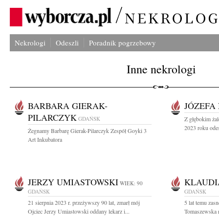
Nekrologi
Odeszli
Poradnik pogrzebowy
Inne nekrologi
BARBARA GIERAK-
JÓZEFA
PILARCZYK
GDAŃSK
Z głębokim żal
2023 roku odes
Żegnamy Barbarę Gierak-Pilarczyk Zespół Goyki 3
Art Inkubatora
JERZY UMIASTOWSKI
KLAUDI
WIEK: 90
GDAŃSK
GDAŃSK
21 sierpnia 2023 r. przeżywszy 90 lat, zmarł mój
5 lat temu zas
Ojciec Jerzy Umiastowski oddany lekarz i...
Tomaszewska r