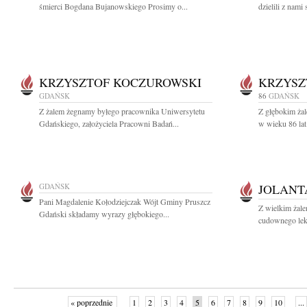
śmierci Bogdana Bujanowskiego Prosimy o...
dzielili z nami 
KRZYSZTOF KOCZUROWSKI
KRZYSZ
GDAŃSK
86
GDAŃSK
Z żalem żegnamy byłego pracownika Uniwersytetu
Z głębokim żal
Gdańskiego, założyciela Pracowni Badań...
w wieku 86 lat
GDAŃSK
JOLANT
Pani Magdalenie Kołodziejczak Wójt Gminy Pruszcz
Z wielkim żale
Gdański składamy wyrazy głębokiego...
cudownego leka
« poprzednie
1
2
3
4
5
6
7
8
9
10
...