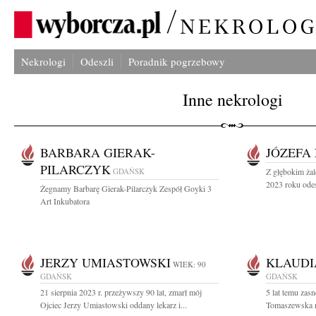
Nekrologi
Odeszli
Poradnik pogrzebowy
Inne nekrologi
BARBARA GIERAK-
JÓZEFA
PILARCZYK
GDAŃSK
Z głębokim żal
2023 roku odes
Żegnamy Barbarę Gierak-Pilarczyk Zespół Goyki 3
Art Inkubatora
JERZY UMIASTOWSKI
KLAUDI
WIEK: 90
GDAŃSK
GDAŃSK
21 sierpnia 2023 r. przeżywszy 90 lat, zmarł mój
5 lat temu zas
Ojciec Jerzy Umiastowski oddany lekarz i...
Tomaszewska r