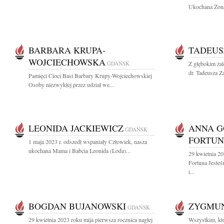
Ukochana Żona,
BARBARA KRUPA-
TADEUS
WOJCIECHOWSKA
GDAŃSK
Z głębokim ża
dr. Tadeusza Za
Pamięci Cioci Basi Barbary Krupy-Wojciechowskiej
Osoby niezwykłej przez udział we...
LEONIDA JACKIEWICZ
ANNA 
GDAŃSK
FORTU
1 maja 2023 r. odszedł wspaniały Człowiek, nasza
ukochana Mama i Babcia Leonida (Loda)...
29 kwietnia 2
Fortuna Jeste
i...
BOGDAN BUJANOWSKI
ZYGMU
GDAŃSK
29 kwietnia 2023 roku mija pierwsza rocznica nagłej
Wszystkim, któ