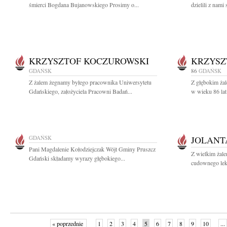
śmierci Bogdana Bujanowskiego Prosimy o...
dzielili z nami 
KRZYSZTOF KOCZUROWSKI
KRZYSZ
GDAŃSK
86
GDAŃSK
Z żalem żegnamy byłego pracownika Uniwersytetu
Z głębokim żal
Gdańskiego, założyciela Pracowni Badań...
w wieku 86 lat
GDAŃSK
JOLANT
Pani Magdalenie Kołodziejczak Wójt Gminy Pruszcz
Z wielkim żale
Gdański składamy wyrazy głębokiego...
cudownego leka
« poprzednie
1
2
3
4
5
6
7
8
9
10
...