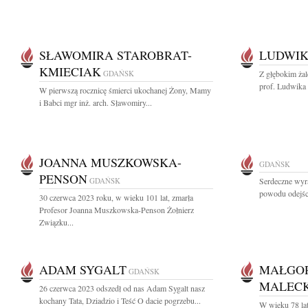
SŁAWOMIRA STAROBRAT-
LUDWIK
KMIECIAK
GDAŃSK
Z głębokim ża
prof. Ludwika 
W pierwszą rocznicę śmierci ukochanej Żony, Mamy
i Babci mgr inż. arch. Sławomiry...
JOANNA MUSZKOWSKA-
GDAŃSK
PENSON
GDAŃSK
Serdeczne wyra
powodu odejśc
30 czerwca 2023 roku, w wieku 101 lat, zmarła
Profesor Joanna Muszkowska-Penson Żołnierz
Związku...
ADAM SYGALT
MAŁGOR
GDAŃSK
MALEC
26 czerwca 2023 odszedł od nas Adam Sygalt nasz
kochany Tata, Dziadzio i Teść O dacie pogrzebu...
W wieku 78 la