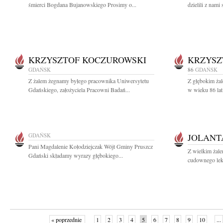
śmierci Bogdana Bujanowskiego Prosimy o...
dzielili z nami 
KRZYSZTOF KOCZUROWSKI
KRZYSZ
GDAŃSK
86
GDAŃSK
Z żalem żegnamy byłego pracownika Uniwersytetu
Z głębokim żal
Gdańskiego, założyciela Pracowni Badań...
w wieku 86 lat
GDAŃSK
JOLANT
Pani Magdalenie Kołodziejczak Wójt Gminy Pruszcz
Z wielkim żale
Gdański składamy wyrazy głębokiego...
cudownego leka
« poprzednie
1
2
3
4
5
6
7
8
9
10
...