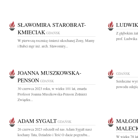
SŁAWOMIRA STAROBRAT-
LUDWIK
KMIECIAK
GDAŃSK
Z głębokim ża
prof. Ludwika 
W pierwszą rocznicę śmierci ukochanej Żony, Mamy
i Babci mgr inż. arch. Sławomiry...
JOANNA MUSZKOWSKA-
GDAŃSK
PENSON
GDAŃSK
Serdeczne wyra
powodu odejśc
30 czerwca 2023 roku, w wieku 101 lat, zmarła
Profesor Joanna Muszkowska-Penson Żołnierz
Związku...
ADAM SYGALT
MAŁGOR
GDAŃSK
MALEC
26 czerwca 2023 odszedł od nas Adam Sygalt nasz
kochany Tata, Dziadzio i Teść O dacie pogrzebu...
W wieku 78 la