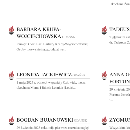
Ukochana Żona,
BARBARA KRUPA-
TADEUS
WOJCIECHOWSKA
GDAŃSK
Z głębokim ża
dr. Tadeusza Za
Pamięci Cioci Basi Barbary Krupy-Wojciechowskiej
Osoby niezwykłej przez udział we...
LEONIDA JACKIEWICZ
ANNA 
GDAŃSK
FORTU
1 maja 2023 r. odszedł wspaniały Człowiek, nasza
ukochana Mama i Babcia Leonida (Loda)...
29 kwietnia 2
Fortuna Jeste
i...
BOGDAN BUJANOWSKI
ZYGMU
GDAŃSK
29 kwietnia 2023 roku mija pierwsza rocznica nagłej
Wszystkim, któ