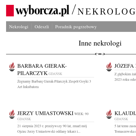
Nekrologi
Odeszli
Poradnik pogrzebowy
Inne nekrologi
BARBARA GIERAK-
JÓZEFA
PILARCZYK
GDAŃSK
Z głębokim żal
2023 roku odes
Żegnamy Barbarę Gierak-Pilarczyk Zespół Goyki 3
Art Inkubatora
JERZY UMIASTOWSKI
KLAUDI
WIEK: 90
GDAŃSK
GDAŃSK
21 sierpnia 2023 r. przeżywszy 90 lat, zmarł mój
5 lat temu zas
Ojciec Jerzy Umiastowski oddany lekarz i...
Tomaszewska r