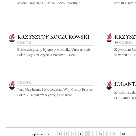
śmierci Bogdana Bujanowskiego Prosimy o...
dzielili z nami 
KRZYSZTOF KOCZUROWSKI
KRZYSZ
GDAŃSK
86
GDAŃSK
Z żalem żegnamy byłego pracownika Uniwersytetu
Z głębokim żal
Gdańskiego, założyciela Pracowni Badań...
w wieku 86 lat
GDAŃSK
JOLANT
Pani Magdalenie Kołodziejczak Wójt Gminy Pruszcz
Z wielkim żale
Gdański składamy wyrazy głębokiego...
cudownego leka
« poprzednie
1
2
3
4
5
6
7
8
9
10
...