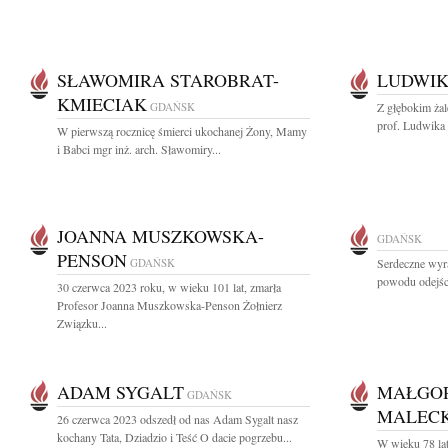
SŁAWOMIRA STAROBRAT-
LUDWIK
KMIECIAK
GDAŃSK
Z głębokim ża
prof. Ludwika 
W pierwszą rocznicę śmierci ukochanej Żony, Mamy
i Babci mgr inż. arch. Sławomiry...
JOANNA MUSZKOWSKA-
GDAŃSK
PENSON
GDAŃSK
Serdeczne wyra
powodu odejśc
30 czerwca 2023 roku, w wieku 101 lat, zmarła
Profesor Joanna Muszkowska-Penson Żołnierz
Związku...
ADAM SYGALT
MAŁGOR
GDAŃSK
MALEC
26 czerwca 2023 odszedł od nas Adam Sygalt nasz
kochany Tata, Dziadzio i Teść O dacie pogrzebu...
W wieku 78 la