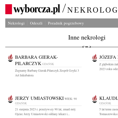
Nekrologi
Odeszli
Poradnik pogrzebowy
Inne nekrologi
BARBARA GIERAK-
JÓZEFA
PILARCZYK
GDAŃSK
Z głębokim żal
2023 roku odes
Żegnamy Barbarę Gierak-Pilarczyk Zespół Goyki 3
Art Inkubatora
JERZY UMIASTOWSKI
KLAUDI
WIEK: 90
GDAŃSK
GDAŃSK
21 sierpnia 2023 r. przeżywszy 90 lat, zmarł mój
5 lat temu zas
Ojciec Jerzy Umiastowski oddany lekarz i...
Tomaszewska r