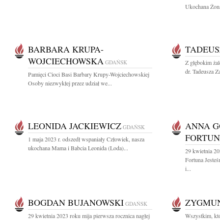
Ukochana Żona,
BARBARA KRUPA-
TADEUS
WOJCIECHOWSKA
GDAŃSK
Z głębokim ża
dr. Tadeusza Za
Pamięci Cioci Basi Barbary Krupy-Wojciechowskiej
Osoby niezwykłej przez udział we...
LEONIDA JACKIEWICZ
ANNA 
GDAŃSK
FORTU
1 maja 2023 r. odszedł wspaniały Człowiek, nasza
ukochana Mama i Babcia Leonida (Loda)...
29 kwietnia 2
Fortuna Jeste
i...
BOGDAN BUJANOWSKI
ZYGMU
GDAŃSK
29 kwietnia 2023 roku mija pierwsza rocznica nagłej
Wszystkim, któ