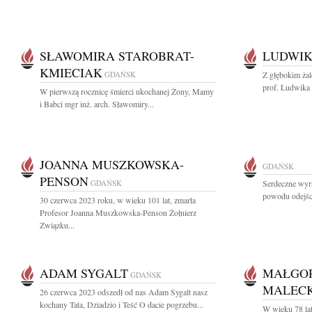
SŁAWOMIRA STAROBRAT-
LUDWIK
KMIECIAK
GDAŃSK
Z głębokim ża
prof. Ludwika 
W pierwszą rocznicę śmierci ukochanej Żony, Mamy
i Babci mgr inż. arch. Sławomiry...
JOANNA MUSZKOWSKA-
GDAŃSK
PENSON
GDAŃSK
Serdeczne wyra
powodu odejśc
30 czerwca 2023 roku, w wieku 101 lat, zmarła
Profesor Joanna Muszkowska-Penson Żołnierz
Związku...
ADAM SYGALT
MAŁGOR
GDAŃSK
MALEC
26 czerwca 2023 odszedł od nas Adam Sygalt nasz
kochany Tata, Dziadzio i Teść O dacie pogrzebu...
W wieku 78 la