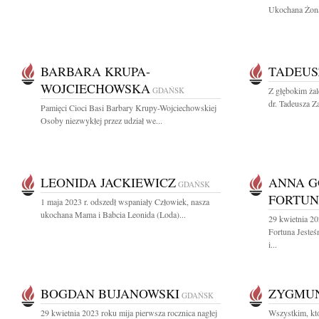
Ukochana Żona,
BARBARA KRUPA-
TADEUS
WOJCIECHOWSKA
GDAŃSK
Z głębokim ża
dr. Tadeusza Za
Pamięci Cioci Basi Barbary Krupy-Wojciechowskiej
Osoby niezwykłej przez udział we...
LEONIDA JACKIEWICZ
ANNA 
GDAŃSK
FORTU
1 maja 2023 r. odszedł wspaniały Człowiek, nasza
ukochana Mama i Babcia Leonida (Loda)...
29 kwietnia 2
Fortuna Jeste
i...
BOGDAN BUJANOWSKI
ZYGMU
GDAŃSK
29 kwietnia 2023 roku mija pierwsza rocznica nagłej
Wszystkim, któ