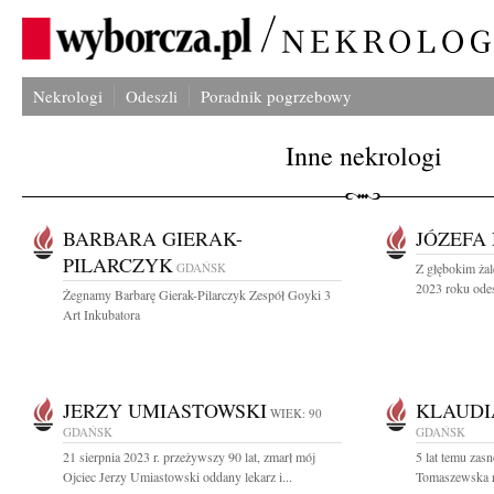
Nekrologi
Odeszli
Poradnik pogrzebowy
Inne nekrologi
BARBARA GIERAK-
JÓZEFA
PILARCZYK
GDAŃSK
Z głębokim żal
2023 roku odes
Żegnamy Barbarę Gierak-Pilarczyk Zespół Goyki 3
Art Inkubatora
JERZY UMIASTOWSKI
KLAUDI
WIEK: 90
GDAŃSK
GDAŃSK
21 sierpnia 2023 r. przeżywszy 90 lat, zmarł mój
5 lat temu zas
Ojciec Jerzy Umiastowski oddany lekarz i...
Tomaszewska r