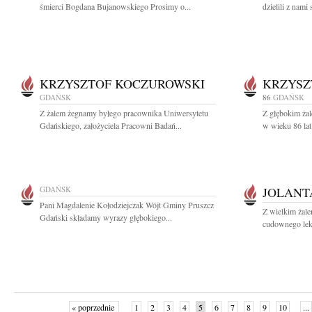
śmierci Bogdana Bujanowskiego Prosimy o...
dzielili z nami 
KRZYSZTOF KOCZUROWSKI
KRZYSZ
GDAŃSK
86
GDAŃSK
Z żalem żegnamy byłego pracownika Uniwersytetu
Z głębokim żal
Gdańskiego, założyciela Pracowni Badań...
w wieku 86 lat
GDAŃSK
JOLANT
Pani Magdalenie Kołodziejczak Wójt Gminy Pruszcz
Z wielkim żale
Gdański składamy wyrazy głębokiego...
cudownego leka
« poprzednie
1
2
3
4
5
6
7
8
9
10
...