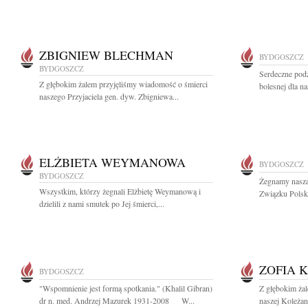
ZBIGNIEW BLECHMAN
BYDGOSZCZ
BYDGOSZCZ
Serdeczne pod
Z głębokim żalem przyjęliśmy wiadomość o śmierci
bolesnej dla nas
naszego Przyjaciela gen. dyw. Zbigniewa...
ELŻBIETA WEYMANOWA
BYDGOSZCZ
BYDGOSZCZ
Żegnamy naszą
Wszystkim, którzy żegnali Elżbietę Weymanową i
Związku Polsk
dzielili z nami smutek po Jej śmierci,...
ZOFIA 
BYDGOSZCZ
"Wspomnienie jest formą spotkania." (Khalil Gibran)
Z głębokim ża
dr n. med. Andrzej Mazurek 1931-2008 W...
naszej Koleżank