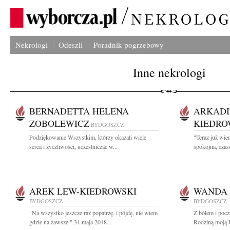
Nekrologi
Odeszli
Poradnik pogrzebowy
Inne nekrologi
BERNADETTA HELENA
ARKADI
ZOBOLEWICZ
KIEDRO
BYDGOSZCZ
Podziękowanie Wszystkim, którzy okazali wiele
"Teraz już wie
serca i życzliwości, uczestnicząc w...
spokojna, czas
AREK LEW-KIEDROWSKI
WANDA
BYDGOSZCZ
BYDGOSZCZ
"Na wszystko jeszcze raz popatrzę, i pójdę, nie wiem
Z bólem i pocz
gdzie na zawsze." 31 maja 2018...
Rodziną moją 