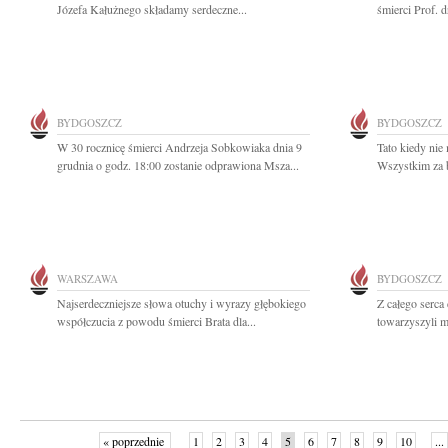
Józefa Kałużnego składamy serdeczne...
śmierci Prof. 
BYDGOSZCZ
BYDGOSZCZ
W 30 rocznicę śmierci Andrzeja Sobkowiaka dnia 9
Tato kiedy nie 
grudnia o godz. 18:00 zostanie odprawiona Msza...
Wszystkim za b
WARSZAWA
BYDGOSZCZ
Najserdeczniejsze słowa otuchy i wyrazy głębokiego
Z całego serca
współczucia z powodu śmierci Brata dla...
towarzyszyli 
« poprzednie
1
2
3
4
5
6
7
8
9
10
...