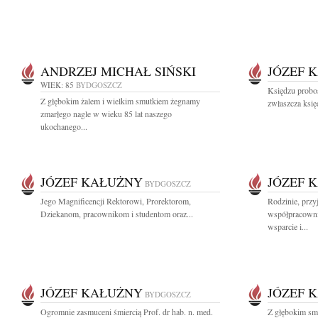
ANDRZEJ MICHAŁ SIŃSKI
JÓZEF 
WIEK: 85
BYDGOSZCZ
Księdzu probo
Z głębokim żalem i wielkim smutkiem żegnamy
zwłaszcza księ
zmarłego nagle w wieku 85 lat naszego
ukochanego...
JÓZEF KAŁUŻNY
JÓZEF 
BYDGOSZCZ
Jego Magnificencji Rektorowi, Prorektorom,
Rodzinie, przy
Dziekanom, pracownikom i studentom oraz...
współpracowni
wsparcie i...
JÓZEF KAŁUŻNY
JÓZEF 
BYDGOSZCZ
Ogromnie zasmuceni śmiercią Prof. dr hab. n. med.
Z głębokim sm