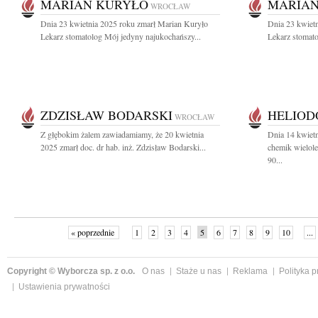
MARIAN KURYŁO
MARIAN
WROCŁAW
Dnia 23 kwietnia 2025 roku zmarł Marian Kuryło
Dnia 23 kwiet
Lekarz stomatolog Mój jedyny najukochańszy...
Lekarz stomato
ZDZISŁAW BODARSKI
HELIOD
WROCŁAW
Z głębokim żalem zawiadamiamy, że 20 kwietnia
Dnia 14 kwietn
2025 zmarł doc. dr hab. inż. Zdzisław Bodarski...
chemik wielole
90...
« poprzednie
1
2
3
4
5
6
7
8
9
10
...
Copyright © Wyborcza sp. z o.o.
O nas
Staże u nas
Reklama
Polityka 
Ustawienia prywatności