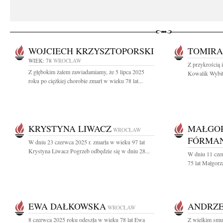
WOJCIECH KRZYSZTOPORSKI
TOMIRA
WIEK: 78
WROCŁAW
Z przykrością 
Z głębokim żalem zawiadamiamy, że 5 lipca 2025
Kowalik Wybitn
roku po ciężkiej chorobie zmarł w wieku 78 lat...
KRYSTYNA LIWACZ
MAŁGO
WROCŁAW
FÓRMAN
W dniu 23 czerwca 2025 r. zmarła w wieku 97 lat
Krystyna Liwacz Pogrzeb odbędzie się w dniu 28...
W dniu 11 cze
75 lat Małgorz
EWA DAŁKOWSKA
ANDRZE
WROCŁAW
8 czerwca 2025 roku odeszła w wieku 78 lat Ewa
Z wielkim smu