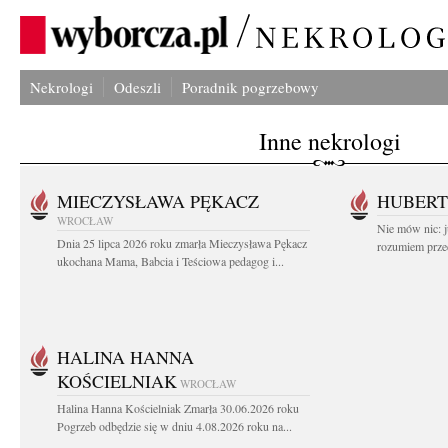
Nekrologi
Odeszli
Poradnik pogrzebowy
Inne nekrologi
MIECZYSŁAWA PĘKACZ
HUBERT
WROCŁAW
Nie mów nic: ju
Dnia 25 lipca 2026 roku zmarła Mieczysława Pękacz
rozumiem przed
ukochana Mama, Babcia i Teściowa pedagog i...
HALINA HANNA
KOŚCIELNIAK
WROCŁAW
Halina Hanna Kościelniak Zmarła 30.06.2026 roku
Pogrzeb odbędzie się w dniu 4.08.2026 roku na...