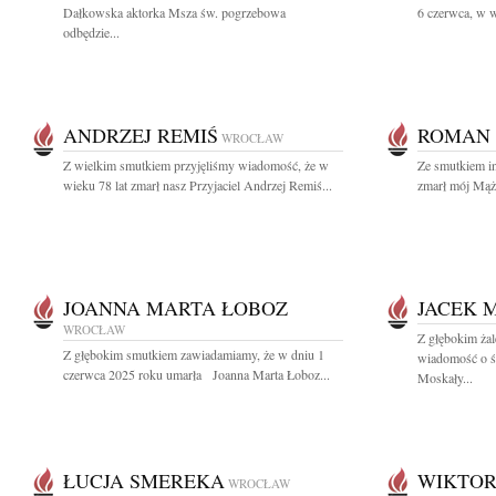
Dałkowska aktorka Msza św. pogrzebowa
6 czerwca, w w
odbędzie...
ANDRZEJ REMIŚ
ROMAN 
WROCŁAW
Z wielkim smutkiem przyjęliśmy wiadomość, że w
Ze smutkiem in
wieku 78 lat zmarł nasz Przyjaciel Andrzej Remiś...
zmarł mój Mąż 
JOANNA MARTA ŁOBOZ
JACEK 
WROCŁAW
Z głębokim żal
Z głębokim smutkiem zawiadamiamy, że w dniu 1
wiadomość o śm
czerwca 2025 roku umarła Joanna Marta Łoboz...
Moskały...
ŁUCJA SMEREKA
WIKTOR
WROCŁAW