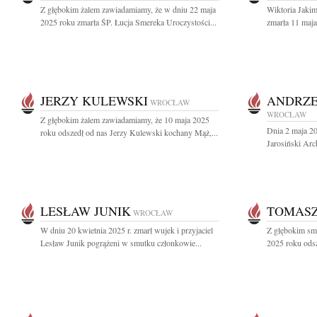
Z głębokim żalem zawiadamiamy, że w dniu 22 maja
Wiktoria Jakim
2025 roku zmarła ŚP. Łucja Smereka Uroczystości...
zmarła 11 maja
JERZY KULEWSKI
ANDRZE
WROCŁAW
WROCŁAW
Z głębokim żalem zawiadamiamy, że 10 maja 2025
Dnia 2 maja 20
roku odszedł od nas Jerzy Kulewski kochany Mąż,...
Jarosiński Arc
LESŁAW JUNIK
TOMAS
WROCŁAW
W dniu 20 kwietnia 2025 r. zmarł wujek i przyjaciel
Z głębokim sm
Lesław Junik pogrążeni w smutku członkowie...
2025 roku odsz