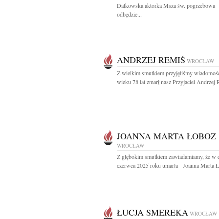
Dałkowska aktorka Msza św. pogrzebowa
odbędzie...
ANDRZEJ REMIŚ
WROCŁAW
Z wielkim smutkiem przyjęliśmy wiadomość
wieku 78 lat zmarł nasz Przyjaciel Andrzej 
JOANNA MARTA ŁOBOZ
WROCŁAW
Z głębokim smutkiem zawiadamiamy, że w 
czerwca 2025 roku umarła Joanna Marta Ł
ŁUCJA SMEREKA
WROCŁAW