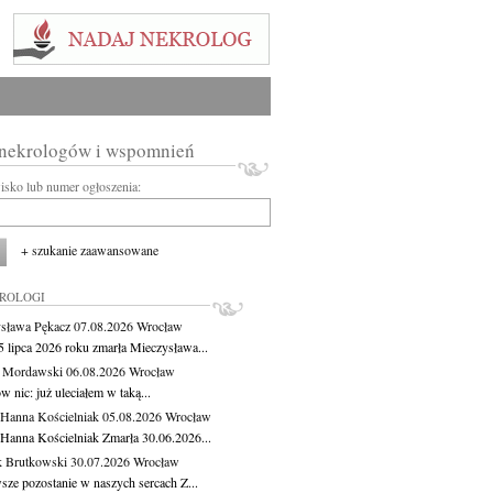
 nekrologów i wspomnień
wisko lub numer ogłoszenia:
+ szukanie zaawansowane
KROLOGI
sława Pękacz
07.08.2026
Wrocław
5 lipca 2026 roku zmarła Mieczysława...
t Mordawski
06.08.2026
Wrocław
 nic: już uleciałem w taką...
 Hanna Kościelniak
05.08.2026
Wrocław
 Hanna Kościelniak Zmarła 30.06.2026...
 Brutkowski
30.07.2026
Wrocław
sze pozostanie w naszych sercach Z...