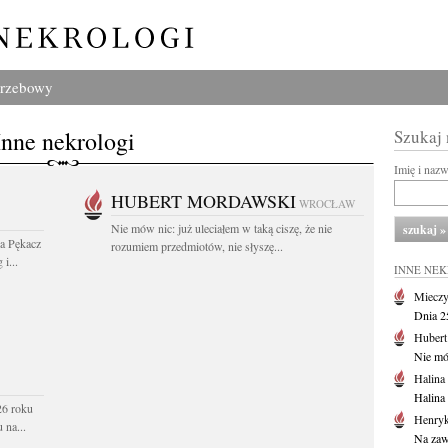
grzebowy
Inne nekrologi
Szukaj
Imię i naz
HUBERT MORDAWSKI
WROCŁAW
Nie mów nic: już uleciałem w taką ciszę, że nie
wa Pękacz
rozumiem przedmiotów, nie słyszę...
i...
INNE NE
Mieczy
Dnia 2
Huber
Nie mów
Halina
Halina
26 roku
Henryk
 na...
Na zaw