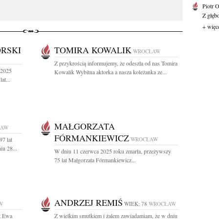
Piotr 
Z głębo
+ więc
RSKI
TOMIRA KOWALIK
WROCŁAW
Z przykrością informujemy, że odeszła od nas Tomira
 2025
Kowalik Wybitna aktorka a nasza koleżanka ze...
at...
MAŁGORZATA
ŁAW
FÓRMANKIEWICZ
97 lat
WROCŁAW
iu 28...
W dniu 11 czerwca 2025 roku zmarła, przeżywszy
75 lat Małgorzata Fórmankiewicz...
ANDRZEJ REMIŚ
W
WIEK: 78
WROCŁAW
t Ewa
Z wielkim smutkiem i żalem zawiadamiam, że w dniu