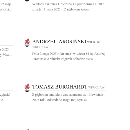
 22 maja
Wiktoria Jakimiak Urodzona 11 października 1930 r.,
stości...
zmarła 11 maja 2025 r. Z głębokim żalem...
ANDRZEJ JAROSIŃSKI
W
WIEK: 82
WROCŁAW
a 2025
Dnia 2 maja 2025 roku zmarł w wieku 81 lat Andrzej
y Mąż,...
Jarosiński Architekt Pogrzeb odbędzie się w...
TOMASZ BURGHARDT
WROCŁAW
zyjaciel
Z głębokim smutkiem zawiadamiam, że 16 kwietnia
e...
2025 roku odszedł do Boga mój Syn ks....