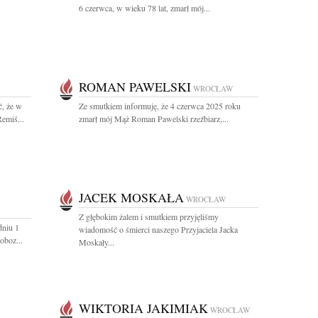
6 czerwca, w wieku 78 lat, zmarł mój...
ROMAN PAWELSKI
WROCŁAW
, że w
Ze smutkiem informuję, że 4 czerwca 2025 roku
Remiś...
zmarł mój Mąż Roman Pawelski rzeźbiarz,...
JACEK MOSKAŁA
WROCŁAW
Z głębokim żalem i smutkiem przyjęliśmy
dniu 1
wiadomość o śmierci naszego Przyjaciela Jacka
oboz...
Moskały...
WIKTORIA JAKIMIAK
WROCŁAW