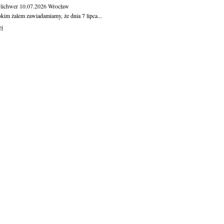
Olichwer
10.07.2026
Wrocław
kim żalem zawiadamiamy, że dnia 7 lipca...
ej