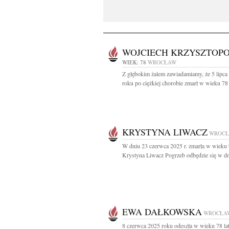
WOJCIECH KRZYSZTOPO
WIEK: 78
WROCŁAW
Z głębokim żalem zawiadamiamy, że 5 lipca
roku po ciężkiej chorobie zmarł w wieku 78 l
KRYSTYNA LIWACZ
WROC
W dniu 23 czerwca 2025 r. zmarła w wieku 
Krystyna Liwacz Pogrzeb odbędzie się w dn
EWA DAŁKOWSKA
WROCŁA
8 czerwca 2025 roku odeszła w wieku 78 la