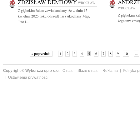
ZDZISŁAW DEMBOWY
ANDRZE
WROCŁAW
WROCŁAW
Z głębokim żalem zawiadamiamy, że w dniu 15
Z głębokim ża
kwietnia 2025 roku odszedł nasz ukochany Mąż,
żegnamy zmarłe
Tato i...
« poprzednie
1
2
3
4
5
6
7
8
9
10
...
Copyright © Wyborcza sp. z o.o.
O nas
Staże u nas
Reklama
Polityka 
Ustawienia prywatności