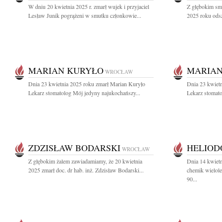
W dniu 20 kwietnia 2025 r. zmarł wujek i przyjaciel
Z głębokim sm
Lesław Junik pogrążeni w smutku członkowie...
2025 roku odsz
MARIAN KURYŁO
MARIAN
WROCŁAW
Dnia 23 kwietnia 2025 roku zmarł Marian Kuryło
Dnia 23 kwiet
Lekarz stomatolog Mój jedyny najukochańszy...
Lekarz stomato
ZDZISŁAW BODARSKI
HELIOD
WROCŁAW
Z głębokim żalem zawiadamiamy, że 20 kwietnia
Dnia 14 kwietn
2025 zmarł doc. dr hab. inż. Zdzisław Bodarski...
chemik wielole
90...