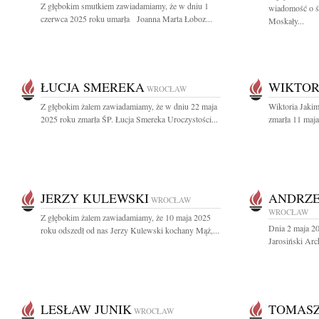
Z głębokim smutkiem zawiadamiamy, że w dniu 1
wiadomość o śm
czerwca 2025 roku umarła Joanna Marta Łoboz...
Moskały...
ŁUCJA SMEREKA
WIKTOR
WROCŁAW
Z głębokim żalem zawiadamiamy, że w dniu 22 maja
Wiktoria Jakim
2025 roku zmarła ŚP. Łucja Smereka Uroczystości...
zmarła 11 maja
JERZY KULEWSKI
ANDRZE
WROCŁAW
WROCŁAW
Z głębokim żalem zawiadamiamy, że 10 maja 2025
Dnia 2 maja 20
roku odszedł od nas Jerzy Kulewski kochany Mąż,...
Jarosiński Arc
LESŁAW JUNIK
TOMAS
WROCŁAW