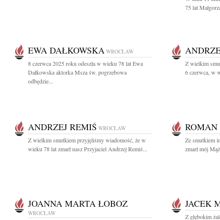
75 lat Małgorz
EWA DAŁKOWSKA
ANDRZE
WROCŁAW
8 czerwca 2025 roku odeszła w wieku 78 lat Ewa
Z wielkim smu
Dałkowska aktorka Msza św. pogrzebowa
6 czerwca, w w
odbędzie...
ANDRZEJ REMIŚ
ROMAN 
WROCŁAW
Z wielkim smutkiem przyjęliśmy wiadomość, że w
Ze smutkiem in
wieku 78 lat zmarł nasz Przyjaciel Andrzej Remiś...
zmarł mój Mąż 
JOANNA MARTA ŁOBOZ
JACEK 
WROCŁAW
Z głębokim żal