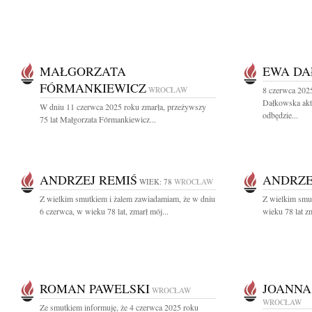
MAŁGORZATA
EWA D
FÓRMANKIEWICZ
WROCŁAW
8 czerwca 202
Dałkowska akt
W dniu 11 czerwca 2025 roku zmarła, przeżywszy
odbędzie...
75 lat Małgorzata Fórmankiewicz...
ANDRZEJ REMIŚ
ANDRZE
WIEK: 78
WROCŁAW
Z wielkim smutkiem i żalem zawiadamiam, że w dniu
Z wielkim smu
6 czerwca, w wieku 78 lat, zmarł mój...
wieku 78 lat z
ROMAN PAWELSKI
JOANNA
WROCŁAW
WROCŁAW
Ze smutkiem informuję, że 4 czerwca 2025 roku