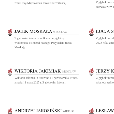
Z głębokim sm
zmarł mój Mąż Roman Pawelski rzeźbiarz,...
czerwca 2025 
JACEK MOSKAŁA
ŁUCJA 
WROCŁAW
Z głębokim żalem i smutkiem przyjęliśmy
Z głębokim ża
wiadomość o śmierci naszego Przyjaciela Jacka
2025 roku zmar
Moskały...
WIKTORIA JAKIMIAK
JERZY 
WROCŁAW
Wiktoria Jakimiak Urodzona 11 października 1930 r.,
Z głębokim ża
zmarła 11 maja 2025 r. Z głębokim żalem...
roku odszedł o
ANDRZEJ JAROSIŃSKI
LESŁAW
WIEK: 82