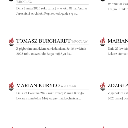
WROCŁAW
W dniu 20 kwie
Dnia 2 maja 2025 roku zmarł w wieku 81 lat Andrzej
Lesław Junik p
Jarosiński Architekt Pogrzeb odbędzie się w...
TOMASZ BURGHARDT
MARIAN
WROCŁAW
Z głębokim smutkiem zawiadamiam, że 16 kwietnia
Dnia 23 kwiet
2025 roku odszedł do Boga mój Syn ks....
Lekarz stomato
MARIAN KURYŁO
ZDZISŁ
WROCŁAW
Dnia 23 kwietnia 2025 roku zmarł Marian Kuryło
Z głębokim ża
Lekarz stomatolog Mój jedyny najukochańszy...
2025 zmarł doc