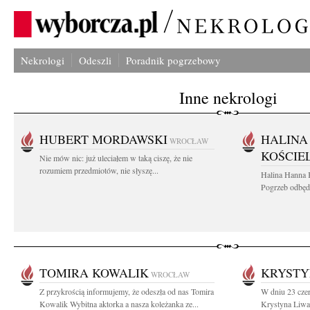
Nekrologi
Odeszli
Poradnik pogrzebowy
Inne nekrologi
HUBERT MORDAWSKI
HALINA
WROCŁAW
KOŚCIE
Nie mów nic: już uleciałem w taką ciszę, że nie
rozumiem przedmiotów, nie słyszę...
Halina Hanna 
Pogrzeb odbędz
TOMIRA KOWALIK
KRYSTY
WROCŁAW
Z przykrością informujemy, że odeszła od nas Tomira
W dniu 23 czer
Kowalik Wybitna aktorka a nasza koleżanka ze...
Krystyna Liwac