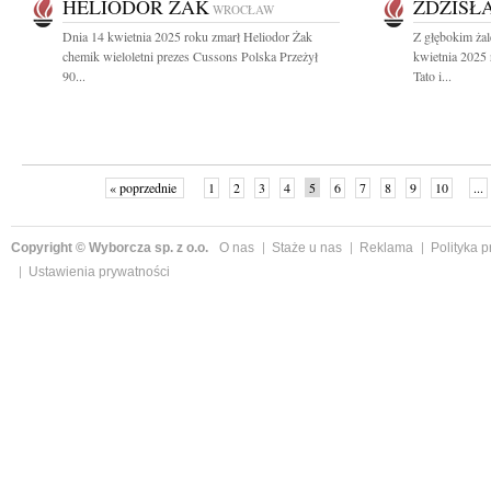
HELIODOR ŻAK
ZDZISŁ
WROCŁAW
Dnia 14 kwietnia 2025 roku zmarł Heliodor Żak
Z głębokim ża
chemik wieloletni prezes Cussons Polska Przeżył
kwietnia 2025
90...
Tato i...
« poprzednie
1
2
3
4
5
6
7
8
9
10
...
Copyright © Wyborcza sp. z o.o.
O nas
Staże u nas
Reklama
Polityka 
Ustawienia prywatności