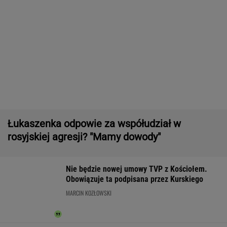
Rolnik zaorał nowy asfalt za 400 tys. zł.
"Bardzo konfliktowy" [NAGRANIE]
Wyniki Lotto 08.08.2026 - EkstraPensja,
EkstraPremia, Kaskada, Lotto, LottoPlus,
MiniLotto, MultiMulti