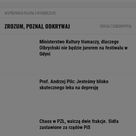
Sprzęt już jest. Grenlandia ostrzega
Amerykanów, by nie zaczynali odwiertów
BIZNES
Pierwszy etap GAT zakończony. To
strategiczna inwestycja dla polskiego
eksportu