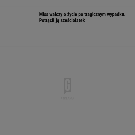
Miss walczy o życie po tragicznym wypadku.
Potrącił ją sześciolatek
Quiz z ortografii dla prymusów. Sprawdź, czy
potrafisz zapisać te wyrazy