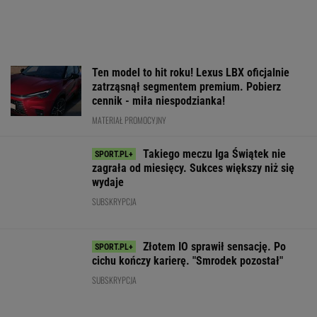
zagrała od miesięcy. Sukces większy niż się
wydaje
SUBSKRYPCJA
Złotem IO sprawił sensację. Po
cichu kończy karierę. "Smrodek pozostał"
SUBSKRYPCJA
Nocna sensacja w meczu Sabalenki! Nie
będzie wielkiego hitu w Toronto
TENIS
Ta luksusowa limuzyna pozamiatała rynek!
Nie ma wątpliwości, że to nowy król
segmentu. I jeszcze ta oferta - WOW!
MATERIAŁ PROMOCYJNY
Świątek ujawniła, co krzyczała
Abramowicz w trakcie meczu z Kostiuk