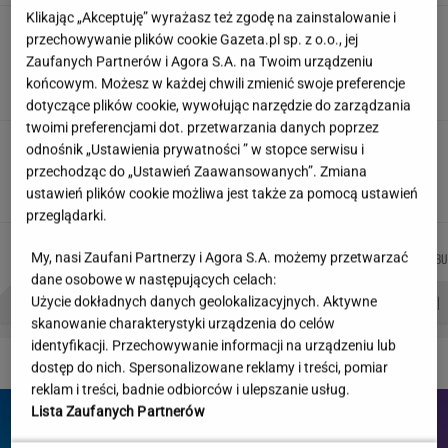
Klikając „Akceptuję” wyrażasz też zgodę na zainstalowanie i
"Wymieniłam mojego byłego na
przechowywanie plików cookie Gazeta.pl sp. z o.o., jej
jego wujka milionera". Tak wciągają
Zaufanych Partnerów i Agora S.A. na Twoim urządzeniu
mikrodramy
końcowym. Możesz w każdej chwili zmienić swoje preferencje
SUBSKRYPCJA
dotyczące plików cookie, wywołując narzędzie do zarządzania
twoimi preferencjami dot. przetwarzania danych poprzez
Teściowa mówi, że jest mamą jej
odnośnik „Ustawienia prywatności ” w stopce serwisu i
dziecka. "Chyba oszaleję"
przechodząc do „Ustawień Zaawansowanych”. Zmiana
KLAUDIA KIERZKOWSKA
ustawień plików cookie możliwa jest także za pomocą ustawień
przeglądarki.
AGNIESZKA
MARTA
JOANNA
MIŁOSZ
Autorzy:
My, nasi Zaufani Partnerzy i Agora S.A. możemy przetwarzać
NIEDZIAŁEK
KORYCKA
CHOJNACKA
WIATROWSKI-BU
dane osobowe w następujących celach:
PROBLEMY POLSKICH SIATKARZY
ZNAK Z '30'
WISŁAWA SZYMBORSKA
Użycie dokładnych danych geolokalizacyjnych. Aktywne
skanowanie charakterystyki urządzenia do celów
identyfikacji. Przechowywanie informacji na urządzeniu lub
DZIEJE SIĘ!
dostęp do nich. Spersonalizowane reklamy i treści, pomiar
reklam i treści, badnie odbiorców i ulepszanie usług.
Lista Zaufanych Partnerów