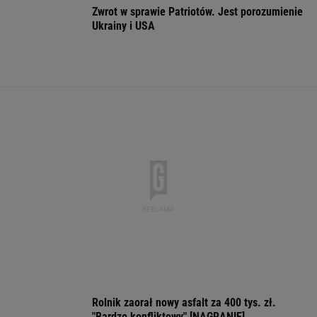
16-latek zaatakowany nożem. Zatrzymano
dwóch nastolatków
Pierwszy etap GAT zakończony. To
strategiczna inwestycja dla polskiego
eksportu
MATERIAŁ PROMOCYJNY
Większość Polaków nie chce płacić tego
podatku. "To sygnał alarmowy"
IMGW pokazał nową
Manifestacja w
Wyniki Lotto