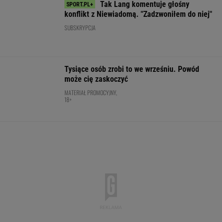
Ten model to hit roku! Lexus LBX oficjalnie
zatrząsnął segmentem premium. Pobierz
cennik - miła niespodzianka!
MATERIAŁ PROMOCYJNY
Takiego meczu Iga Świątek nie