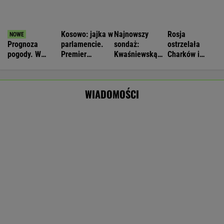
Łukaszenka odpowie za współudział w
rosyjskiej agresji? "Mamy dowody"
Nie będzie nowej umowy TVP z Kościołem.
Obowiązuje ta podpisana przez Kurskiego
MARCIN KOZŁOWSKI
Zwrot w sprawie Patriotów. Jest porozumienie
Ukrainy i USA