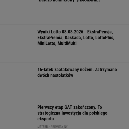
prognozę. Upały
Warszawie.
07.08.2026 -
wracają do Polski
Organizatorzy mają
EkstraPensja,
siedem postulatów
EkstraPremia,
EuroJackpot, K
MiniLotto, Mult
WSPÓŁPRACA PŁATNA Z WYBORCZA.PL
ZROZUM, POZNAJ, ODKRYWAJ
SEKCJA Z SUBSKRYPCJĄ
Ministerstwo Kultury tłumaczy, dlaczego
Olbrychski nie będzie jurorem na festiwalu w
Gdyni
Prof. Andrzej Pilc: Jesteśmy blisko
skutecznego leku na depresję
Chaos w PZŁ, walczą dwie frakcje. Sidła