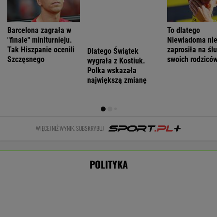
Kosowo: jajka w
Najnowszy
Rosja
Prognoza
parlamencie.
sondaż:
ostrzelała
pogody. W
Premier
Kwaśniewską
Charków i
poniedziałek
zaatakowany
najlepszą
Odessę.
może nawet
podczas obrad
pierwszą damą
Zginęły dwie
spaść grad
osoby
WIADOMOŚCI