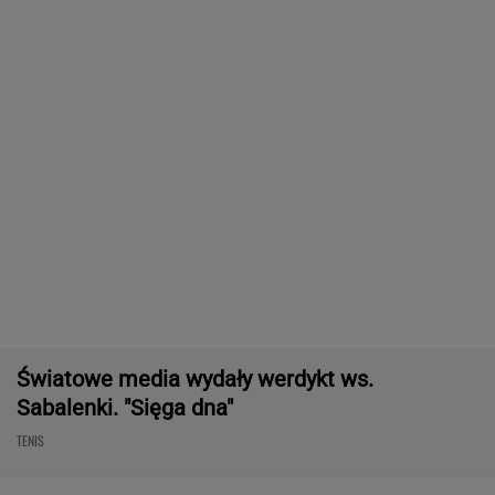
Światowe media wydały werdykt ws.
Sabalenki. "Sięga dna"
TENIS
Tak Lang komentuje głośny
konflikt z Niewiadomą. "Zadzwoniłem do niej"
SUBSKRYPCJA
Tysiące osób zrobi to we wrześniu. Powód
może cię zaskoczyć
MATERIAŁ PROMOCYJNY,
18+