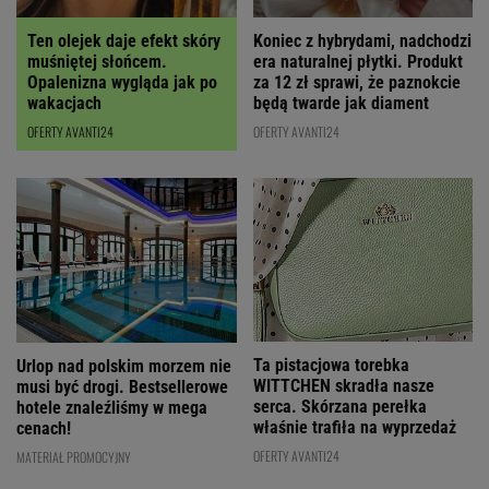
Ten olejek daje efekt skóry
Koniec z hybrydami, nadchodzi
muśniętej słońcem.
era naturalnej płytki. Produkt
Opalenizna wygląda jak po
za 12 zł sprawi, że paznokcie
wakacjach
będą twarde jak diament
OFERTY AVANTI24
OFERTY AVANTI24
Ta pistacjowa torebka
Urlop nad polskim morzem nie
WITTCHEN skradła nasze
musi być drogi. Bestsellerowe
serca. Skórzana perełka
hotele znaleźliśmy w mega
właśnie trafiła na wyprzedaż
cenach!
OFERTY AVANTI24
MATERIAŁ PROMOCYJNY