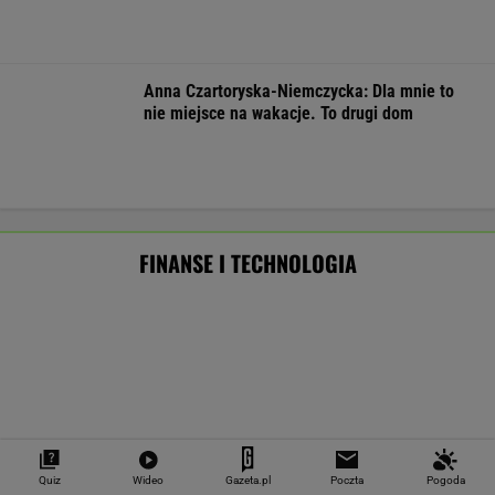
MATERIAŁ PROMOCYJNY
Oszuści wzięli na nią pożyczkę, bank zażądał
spłaty. Jest decyzja sądu
BIZNES
Quiz
Wideo
Gazeta.pl
Poczta
Pogoda