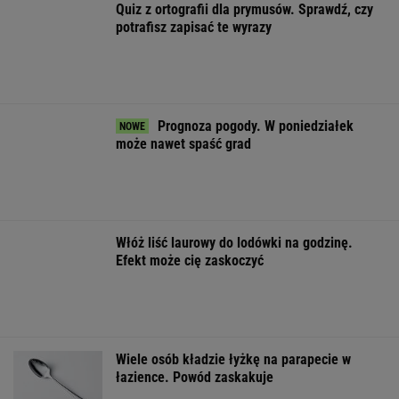
Prognoza pogody. W poniedziałek
może nawet spaść grad
Włóż liść laurowy do lodówki na godzinę.
Efekt może cię zaskoczyć
Wiele osób kładzie łyżkę na parapecie w
łazience. Powód zaskakuje
Niewielu wie, że Polk jest ojczymem posłanki
KO. Kłócą się o politykę?