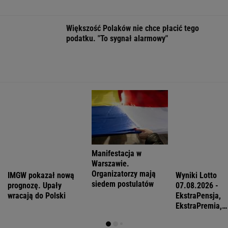
zastawione za rządów PiS
Anna Czartoryska-Niemczycka: Dla mnie to
nie miejsce na wakacje. To drugi dom
FINANSE I TECHNOLOGIA