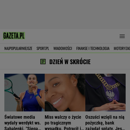
NAJPOPULARNIEJSZE
SPORT.PL
WIADOMOŚCI
FINANSE I TECHNOLOGIA
MOTORYZA
DZIEŃ W SKRÓCIE
Światowe media
Miss walczy o życie
Oszuści wzięli na nią
wydały werdykt ws.
po tragicznym
pożyczkę, bank
Sabalenki. "Sięga
wypadku. Potrącił ją
zażądał spłaty. Jest