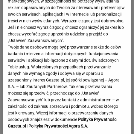
marketingowych, w szczególności na potrzeby wyświetlania
reklam dopasowanych do Twoich zainteresowań i preferencji w
swoich serwisach, aplikacjach i w Internecie lub personalizacji
Niewielu wie, że Polk jest ojczymem posłanki
treści w nich wyświetlanych. Wyrażenie zgody jest dobrowolne.
KO. Kłócą się o politykę?
Jeśli nie chcesz wyrazić zgody, chcesz ograniczyć jej zakres lub
chcesz wycofać zgodę uprzednio udzieloną przejdź do
„Ustawień Zaawansowanych”.
Twoje dane osobowe mogą być przetwarzane także do celów
Ciągnie cię do niedostępnych osób?
badania i mierzenia informacji dotyczących funkcjonowania
Psychologia mówi o powodach
serwisów i aplikacji lub łączone z danymi dot. świadczonych
Tobie usług. W określonych przypadkach przetwarzanie
danych nie wymaga zgody i odbywa się w oparciu o
uzasadniony interes Gazeta.pl, jej spółki powiązanej – Agora
Ten quiz wiedzy ogólnej odsieje inteligentnych
S.A. – lub Zaufanych Partnerów. Takiemu przetwarzaniu
i oczytanych od reszty
możesz się sprzeciwić, przechodząc do „Ustawień
Zaawansowanych” lub przez kontakt z administratorem – w
zależności od zakresu sprzeciwu i podmiotu, wobec którego
To nie droga na skróty. Matka pokazuje, jak
jest kierowany. Więcej informacji o przetwarzaniu danych
naprawdę wygląda edukacja domowa
osobowych znajdziesz w dokumencie
Polityka Prywatności
Gazeta.pl
i
Polityka Prywatności Agora S.A.
MATERIAŁ PROMOCYJNY