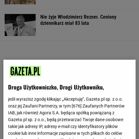
Nie żyje Włodzimierz Rezner. Ceniony
dziennikarz miał 83 lata
Droga Użytkowniczko, Drogi Użytkowniku,
jeśli wyrazisz zgodę klikając „Akceptuję”, Gazeta.pl sp. z o.o.
oraz jej Zaufani Partnerzy, w tym [
676
] Zaufanych Partnerów
IAB, jak również Agora S.A. będąca spółką powiązaną z
Gazeta.pl sp. z o.o., będą przetwarzać Twoje dane osobowe
takie jak adresy IP, adresy e-mail czy identyfikatory plików
cookie lub inne informacje zapisane w tych plikach do celów