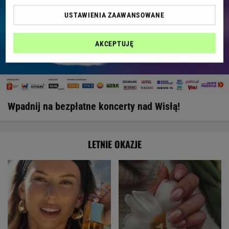
USTAWIENIA ZAAWANSOWANE
AKCEPTUJĘ
Wpadnij na bezpłatne koncerty nad Wisłą!
LETNIE OKAZJE