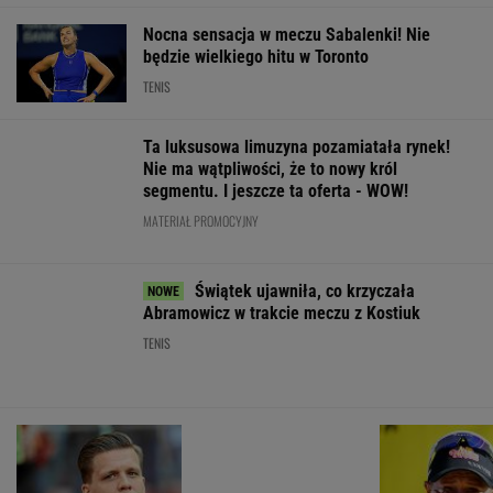
TENIS
Barcelona zagrała w
Dlatego Świątek
To dlatego
"finale" miniturnieju.
wygrała z Kostiuk.
Niewiadoma ni
Tak Hiszpanie ocenili
Polka wskazała
zaprosiła na śl
Szczęsnego
największą zmianę
swoich rodzicó
WIĘCEJ NIŻ WYNIK. SUBSKRYBUJ
POLITYKA