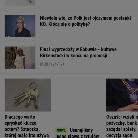
Finał wyprzedaży w Eobuwie - kultowe
Birkenstocki w końcu na promocji
OFERTY AVANTI24
Dlaczego warto
Usunęliśmy
Oszuści wzięli n
spryskać klucze
jedno słowo z tytułów
pożyczkę, bank
octem? Sztuczka,
polskich filmów.
zażądał spłaty.
której mało kto używa
Rozwiążesz
decyzja sądu
bezbłędnie?
ŻYĆ LEPIEJ