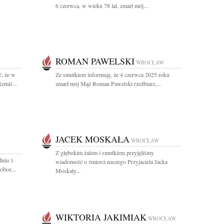
6 czerwca, w wieku 78 lat, zmarł mój...
ROMAN PAWELSKI
WROCŁAW
, że w
Ze smutkiem informuję, że 4 czerwca 2025 roku
Remiś...
zmarł mój Mąż Roman Pawelski rzeźbiarz,...
JACEK MOSKAŁA
WROCŁAW
Z głębokim żalem i smutkiem przyjęliśmy
dniu 1
wiadomość o śmierci naszego Przyjaciela Jacka
oboz...
Moskały...
WIKTORIA JAKIMIAK
WROCŁAW