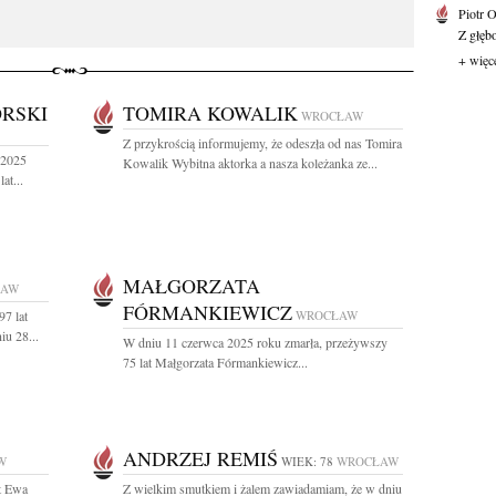
Piotr 
Z głębo
+ więc
RSKI
TOMIRA KOWALIK
WROCŁAW
Z przykrością informujemy, że odeszła od nas Tomira
 2025
Kowalik Wybitna aktorka a nasza koleżanka ze...
at...
MAŁGORZATA
ŁAW
FÓRMANKIEWICZ
97 lat
WROCŁAW
iu 28...
W dniu 11 czerwca 2025 roku zmarła, przeżywszy
75 lat Małgorzata Fórmankiewicz...
ANDRZEJ REMIŚ
W
WIEK: 78
WROCŁAW
t Ewa
Z wielkim smutkiem i żalem zawiadamiam, że w dniu