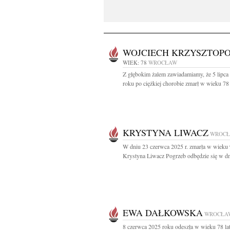
WOJCIECH KRZYSZTOPO
WIEK: 78
WROCŁAW
Z głębokim żalem zawiadamiamy, że 5 lipca
roku po ciężkiej chorobie zmarł w wieku 78 l
KRYSTYNA LIWACZ
WROC
W dniu 23 czerwca 2025 r. zmarła w wieku 
Krystyna Liwacz Pogrzeb odbędzie się w dn
EWA DAŁKOWSKA
WROCŁA
8 czerwca 2025 roku odeszła w wieku 78 la