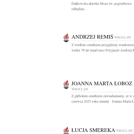
Dałkowska aktorka Msza św. pogrzebowa
odbędzie...
ANDRZEJ REMIŚ
WROCŁAW
Z wielkim smutkiem przyjęliśmy wiadomość
wieku 78 lat zmarł nasz Przyjaciel Andrzej 
JOANNA MARTA ŁOBOZ
WROCŁAW
Z głębokim smutkiem zawiadamiamy, że w 
czerwca 2025 roku umarła Joanna Marta Ł
ŁUCJA SMEREKA
WROCŁAW