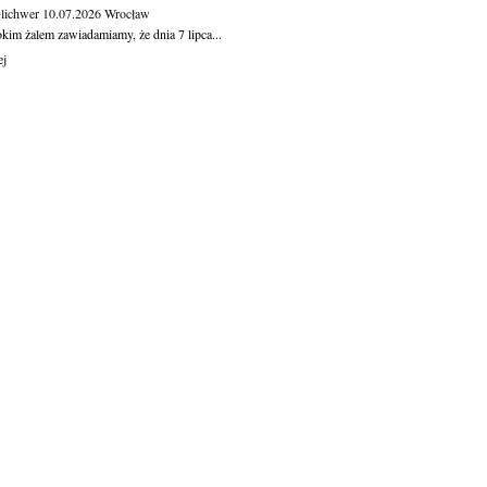
Olichwer
10.07.2026
Wrocław
kim żalem zawiadamiamy, że dnia 7 lipca...
ej