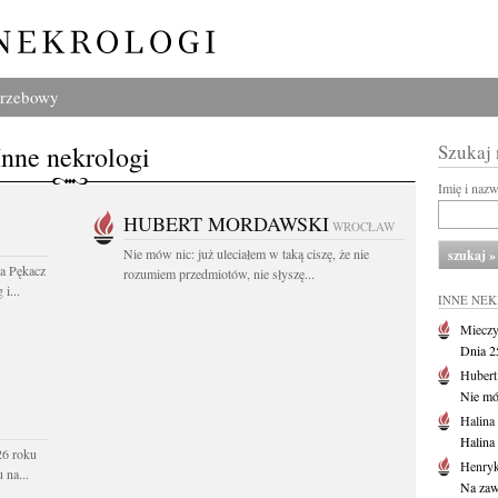
grzebowy
Inne nekrologi
Szukaj
Imię i naz
HUBERT MORDAWSKI
WROCŁAW
Nie mów nic: już uleciałem w taką ciszę, że nie
wa Pękacz
rozumiem przedmiotów, nie słyszę...
i...
INNE NE
Mieczy
Dnia 2
Huber
Nie mów
Halina
Halina
26 roku
Henryk
 na...
Na zaw