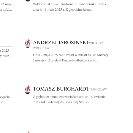
 22 maja
Wiktoria Jakimiak Urodzona 11 października 1930 r.,
stości...
zmarła 11 maja 2025 r. Z głębokim żalem...
ANDRZEJ JAROSIŃSKI
W
WIEK: 82
WROCŁAW
a 2025
Dnia 2 maja 2025 roku zmarł w wieku 81 lat Andrzej
y Mąż,...
Jarosiński Architekt Pogrzeb odbędzie się w...
TOMASZ BURGHARDT
WROCŁAW
zyjaciel
Z głębokim smutkiem zawiadamiam, że 16 kwietnia
e...
2025 roku odszedł do Boga mój Syn ks....