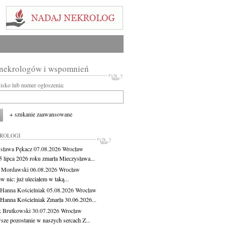
 nekrologów i wspomnień
wisko lub numer ogłoszenia:
+ szukanie zaawansowane
KROLOGI
sława Pękacz
07.08.2026
Wrocław
5 lipca 2026 roku zmarła Mieczysława...
t Mordawski
06.08.2026
Wrocław
 nic: już uleciałem w taką...
 Hanna Kościelniak
05.08.2026
Wrocław
 Hanna Kościelniak Zmarła 30.06.2026...
 Brutkowski
30.07.2026
Wrocław
sze pozostanie w naszych sercach Z...