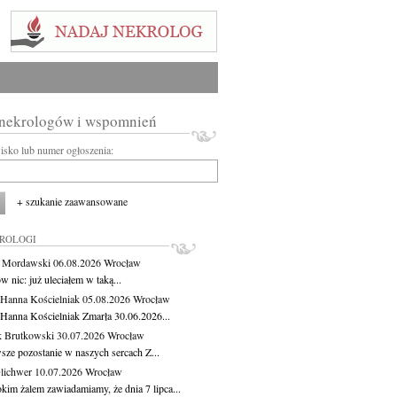
 nekrologów i wspomnień
wisko lub numer ogłoszenia:
+ szukanie zaawansowane
KROLOGI
t Mordawski
06.08.2026
Wrocław
 nic: już uleciałem w taką...
 Hanna Kościelniak
05.08.2026
Wrocław
 Hanna Kościelniak Zmarła 30.06.2026...
 Brutkowski
30.07.2026
Wrocław
sze pozostanie w naszych sercach Z...
Olichwer
10.07.2026
Wrocław
kim żalem zawiadamiamy, że dnia 7 lipca...