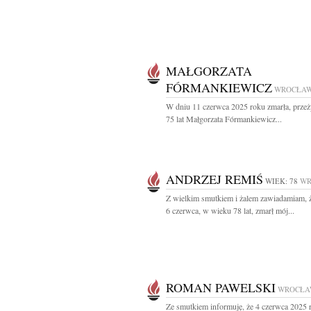
MAŁGORZATA
FÓRMANKIEWICZ
WROCŁA
W dniu 11 czerwca 2025 roku zmarła, prze
75 lat Małgorzata Fórmankiewicz...
ANDRZEJ REMIŚ
WIEK: 78
WR
Z wielkim smutkiem i żalem zawiadamiam, 
6 czerwca, w wieku 78 lat, zmarł mój...
ROMAN PAWELSKI
WROCŁA
Ze smutkiem informuję, że 4 czerwca 2025 