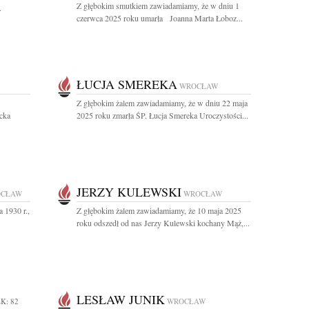
Z głębokim smutkiem zawiadamiamy, że w dniu 1
.
czerwca 2025 roku umarła Joanna Marta Łoboz...
ŁUCJA SMEREKA
WROCŁAW
Z głębokim żalem zawiadamiamy, że w dniu 22 maja
acka
2025 roku zmarła ŚP. Łucja Smereka Uroczystości...
JERZY KULEWSKI
CŁAW
WROCŁAW
 1930 r.,
Z głębokim żalem zawiadamiamy, że 10 maja 2025
roku odszedł od nas Jerzy Kulewski kochany Mąż,...
LESŁAW JUNIK
K: 82
WROCŁAW