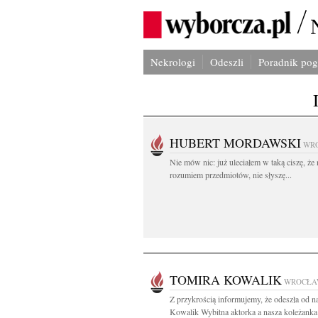
Nekrologi
Odeszli
Poradnik po
HUBERT MORDAWSKI
WR
Nie mów nic: już uleciałem w taką ciszę, że 
rozumiem przedmiotów, nie słyszę...
TOMIRA KOWALIK
WROCŁA
Z przykrością informujemy, że odeszła od n
Kowalik Wybitna aktorka a nasza koleżanka 