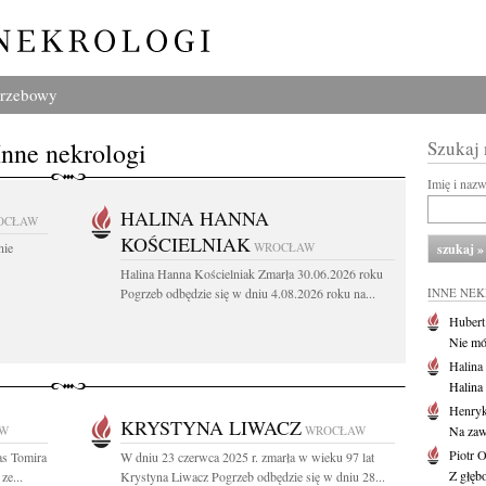
grzebowy
Inne nekrologi
Szukaj
Imię i naz
HALINA HANNA
OCŁAW
KOŚCIELNIAK
nie
WROCŁAW
Halina Hanna Kościelniak Zmarła 30.06.2026 roku
Pogrzeb odbędzie się w dniu 4.08.2026 roku na...
INNE NE
Huber
Nie mów
Halina
Halina
Henryk
KRYSTYNA LIWACZ
W
WROCŁAW
Na zaw
Piotr 
as Tomira
W dniu 23 czerwca 2025 r. zmarła w wieku 97 lat
Z głębo
ze...
Krystyna Liwacz Pogrzeb odbędzie się w dniu 28...