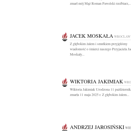
zmarł mój Mąż Roman Pawelski rzeźbiarz,..
JACEK MOSKAŁA
WROCŁAW
Z głębokim żalem i smutkiem przyjęliśmy
wiadomość o śmierci naszego Przyjaciela J
Moskały...
WIKTORIA JAKIMIAK
WRO
Wiktoria Jakimiak Urodzona 11 października
zmarła 11 maja 2025 r. Z głębokim żalem...
ANDRZEJ JAROSIŃSKI
WIE