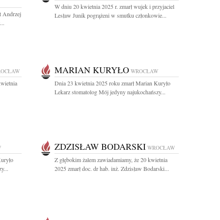
W dniu 20 kwietnia 2025 r. zmarł wujek i przyjaciel
t Andrzej
Lesław Junik pogrążeni w smutku członkowie...
..
MARIAN KURYŁO
OCŁAW
WROCŁAW
wietnia
Dnia 23 kwietnia 2025 roku zmarł Marian Kuryło
Lekarz stomatolog Mój jedyny najukochańszy...
ZDZISŁAW BODARSKI
W
WROCŁAW
Kuryło
Z głębokim żalem zawiadamiamy, że 20 kwietnia
y...
2025 zmarł doc. dr hab. inż. Zdzisław Bodarski...