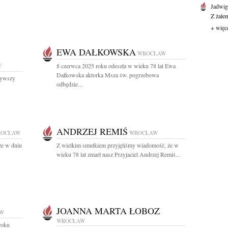
Jadwi
Z żale
+ więc
EWA DAŁKOWSKA
WROCŁAW
W
8 czerwca 2025 roku odeszła w wieku 78 lat Ewa
Dałkowska aktorka Msza św. pogrzebowa
żywszy
odbędzie...
ANDRZEJ REMIŚ
OCŁAW
WROCŁAW
że w dniu
Z wielkim smutkiem przyjęliśmy wiadomość, że w
wieku 78 lat zmarł nasz Przyjaciel Andrzej Remiś...
JOANNA MARTA ŁOBOZ
W
WROCŁAW
roku