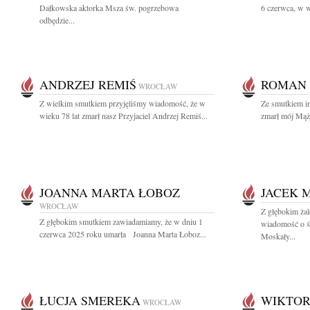
Dałkowska aktorka Msza św. pogrzebowa
6 czerwca, w w
odbędzie...
ANDRZEJ REMIŚ
ROMAN 
WROCŁAW
Z wielkim smutkiem przyjęliśmy wiadomość, że w
Ze smutkiem in
wieku 78 lat zmarł nasz Przyjaciel Andrzej Remiś...
zmarł mój Mąż 
JOANNA MARTA ŁOBOZ
JACEK 
WROCŁAW
Z głębokim żal
Z głębokim smutkiem zawiadamiamy, że w dniu 1
wiadomość o śm
czerwca 2025 roku umarła Joanna Marta Łoboz...
Moskały...
ŁUCJA SMEREKA
WIKTOR
WROCŁAW