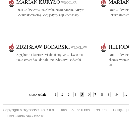
MARIAN KURYŁO
MARIAN
WROCŁAW
Dnia 23 kwietnia 2025 roku zmarł Marian Kuryło
Dnia 23 kwiet
Lekarz stomatolog Mój jedyny najukochańszy...
Lekarz stomato
ZDZISŁAW BODARSKI
HELIOD
WROCŁAW
Z głębokim żalem zawiadamiamy, że 20 kwietnia
Dnia 14 kwietn
2025 zmarł doc. dr hab. inż. Zdzisław Bodarski...
chemik wielole
90...
« poprzednie
1
2
3
4
5
6
7
8
9
10
...
Copyright © Wyborcza sp. z o.o.
O nas
Staże u nas
Reklama
Polityka 
Ustawienia prywatności