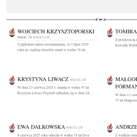
WOJCIECH KRZYSZTOPORSKI
TOMIRA
WIEK: 78
WROCŁAW
Z przykrością 
Z głębokim żalem zawiadamiamy, że 5 lipca 2025
Kowalik Wybitn
roku po ciężkiej chorobie zmarł w wieku 78 lat...
KRYSTYNA LIWACZ
MAŁGO
WROCŁAW
FÓRMAN
W dniu 23 czerwca 2025 r. zmarła w wieku 97 lat
Krystyna Liwacz Pogrzeb odbędzie się w dniu 28...
W dniu 11 cze
75 lat Małgorz
EWA DAŁKOWSKA
ANDRZE
WROCŁAW
8 czerwca 2025 roku odeszła w wieku 78 lat Ewa
Z wielkim smu