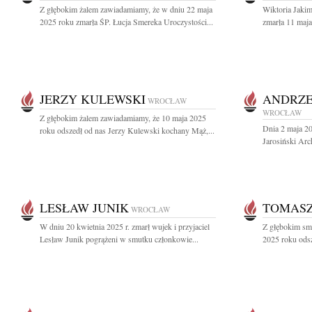
Z głębokim żalem zawiadamiamy, że w dniu 22 maja
Wiktoria Jakim
2025 roku zmarła ŚP. Łucja Smereka Uroczystości...
zmarła 11 maja
JERZY KULEWSKI
ANDRZE
WROCŁAW
WROCŁAW
Z głębokim żalem zawiadamiamy, że 10 maja 2025
Dnia 2 maja 20
roku odszedł od nas Jerzy Kulewski kochany Mąż,...
Jarosiński Arc
LESŁAW JUNIK
TOMAS
WROCŁAW
W dniu 20 kwietnia 2025 r. zmarł wujek i przyjaciel
Z głębokim sm
Lesław Junik pogrążeni w smutku członkowie...
2025 roku odsz