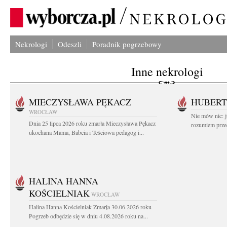
Nekrologi
Odeszli
Poradnik pogrzebowy
Inne nekrologi
MIECZYSŁAWA PĘKACZ
HUBERT
WROCŁAW
Nie mów nic: ju
Dnia 25 lipca 2026 roku zmarła Mieczysława Pękacz
rozumiem przed
ukochana Mama, Babcia i Teściowa pedagog i...
HALINA HANNA
KOŚCIELNIAK
WROCŁAW
Halina Hanna Kościelniak Zmarła 30.06.2026 roku
Pogrzeb odbędzie się w dniu 4.08.2026 roku na...