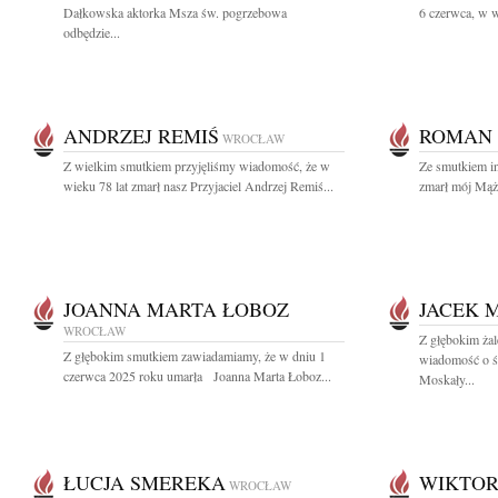
Dałkowska aktorka Msza św. pogrzebowa
6 czerwca, w w
odbędzie...
ANDRZEJ REMIŚ
ROMAN 
WROCŁAW
Z wielkim smutkiem przyjęliśmy wiadomość, że w
Ze smutkiem in
wieku 78 lat zmarł nasz Przyjaciel Andrzej Remiś...
zmarł mój Mąż 
JOANNA MARTA ŁOBOZ
JACEK 
WROCŁAW
Z głębokim żal
Z głębokim smutkiem zawiadamiamy, że w dniu 1
wiadomość o śm
czerwca 2025 roku umarła Joanna Marta Łoboz...
Moskały...
ŁUCJA SMEREKA
WIKTOR
WROCŁAW