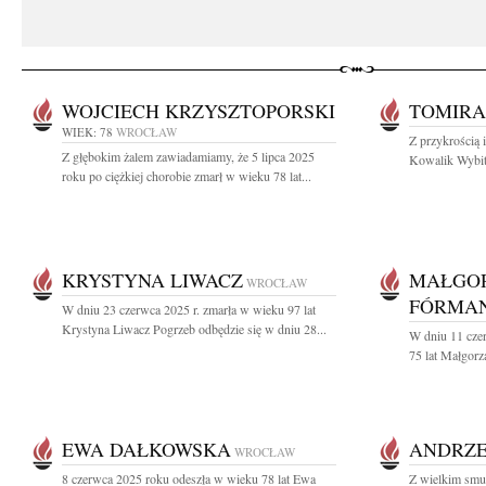
WOJCIECH KRZYSZTOPORSKI
TOMIRA
WIEK: 78
WROCŁAW
Z przykrością 
Z głębokim żalem zawiadamiamy, że 5 lipca 2025
Kowalik Wybitn
roku po ciężkiej chorobie zmarł w wieku 78 lat...
KRYSTYNA LIWACZ
MAŁGO
WROCŁAW
FÓRMAN
W dniu 23 czerwca 2025 r. zmarła w wieku 97 lat
Krystyna Liwacz Pogrzeb odbędzie się w dniu 28...
W dniu 11 cze
75 lat Małgorz
EWA DAŁKOWSKA
ANDRZE
WROCŁAW
8 czerwca 2025 roku odeszła w wieku 78 lat Ewa
Z wielkim smu