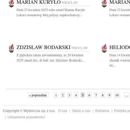
MARIAN KURYŁO
MARIAN
WROCŁAW
Dnia 23 kwietnia 2025 roku zmarł Marian Kuryło
Dnia 23 kwiet
Lekarz stomatolog Mój jedyny najukochańszy...
Lekarz stomato
ZDZISŁAW BODARSKI
HELIOD
WROCŁAW
Z głębokim żalem zawiadamiamy, że 20 kwietnia
Dnia 14 kwietn
2025 zmarł doc. dr hab. inż. Zdzisław Bodarski...
chemik wielole
90...
« poprzednie
1
2
3
4
5
6
7
8
9
10
...
Copyright © Wyborcza sp. z o.o.
O nas
Staże u nas
Reklama
Polityka 
Ustawienia prywatności