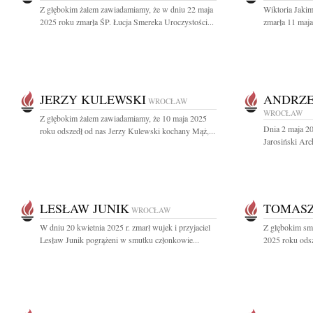
Z głębokim żalem zawiadamiamy, że w dniu 22 maja
Wiktoria Jakim
2025 roku zmarła ŚP. Łucja Smereka Uroczystości...
zmarła 11 maja
JERZY KULEWSKI
ANDRZE
WROCŁAW
WROCŁAW
Z głębokim żalem zawiadamiamy, że 10 maja 2025
Dnia 2 maja 20
roku odszedł od nas Jerzy Kulewski kochany Mąż,...
Jarosiński Arc
LESŁAW JUNIK
TOMAS
WROCŁAW
W dniu 20 kwietnia 2025 r. zmarł wujek i przyjaciel
Z głębokim sm
Lesław Junik pogrążeni w smutku członkowie...
2025 roku odsz