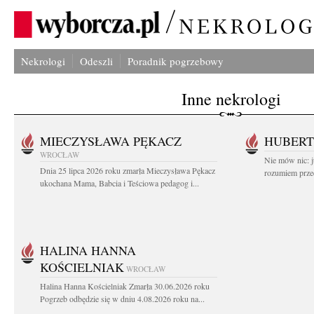
Nekrologi
Odeszli
Poradnik pogrzebowy
Inne nekrologi
MIECZYSŁAWA PĘKACZ
HUBERT
WROCŁAW
Nie mów nic: ju
Dnia 25 lipca 2026 roku zmarła Mieczysława Pękacz
rozumiem przed
ukochana Mama, Babcia i Teściowa pedagog i...
HALINA HANNA
KOŚCIELNIAK
WROCŁAW
Halina Hanna Kościelniak Zmarła 30.06.2026 roku
Pogrzeb odbędzie się w dniu 4.08.2026 roku na...