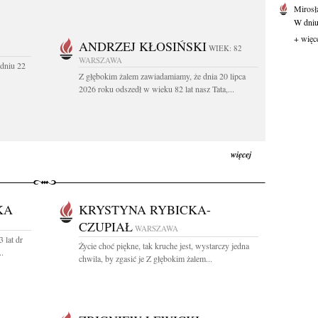
Mirosł
W dniu
+ więc
ANDRZEJ KŁOSIŃSKI
WIEK: 82
WARSZAWA
dniu 22
Z głębokim żalem zawiadamiamy, że dnia 20 lipca
2026 roku odszedł w wieku 82 lat nasz Tata,...
więcej
KA
KRYSTYNA RYBICKA-
CZUPIAŁ
WARSZAWA
 lat dr
Życie choć piękne, tak kruche jest, wystarczy jedna
.
chwila, by zgasić je Z głębokim żalem...