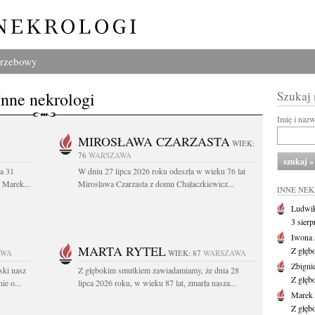
grzebowy
Inne nekrologi
Szukaj
Imię i naz
MIROSŁAWA CZARZASTA
WIEK:
76
WARSZAWA
a 31
W dniu 27 lipca 2026 roku odeszła w wieku 76 lat
. Marek...
Mirosława Czarzasta z domu Chałaczkiewicz...
INNE NE
Ludwik
3 sier
Iwona 
MARTA RYTEL
Z głęb
AWA
WIEK: 87
WARSZAWA
Zbigni
ski nasz
Z głębokim smutkiem zawiadamiamy, że dnia 28
Z głęb
ie o...
lipca 2026 roku, w wieku 87 lat, zmarła nasza...
Marek 
Z głęb