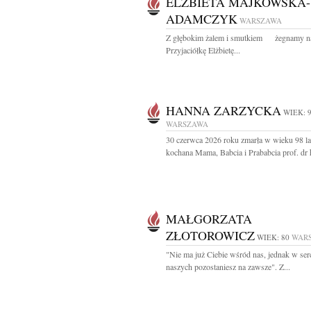
ELŻBIETA MAJKOWSKA-
ADAMCZYK
WARSZAWA
Z głębokim żalem i smutkiem żegnamy n
Przyjaciółkę Elżbietę...
HANNA ZARZYCKA
WIEK: 
WARSZAWA
30 czerwca 2026 roku zmarła w wieku 98 la
kochana Mama, Babcia i Prababcia prof. dr h
MAŁGORZATA
ZŁOTOROWICZ
WIEK: 80
WAR
"Nie ma już Ciebie wśród nas, jednak w ser
naszych pozostaniesz na zawsze". Z...