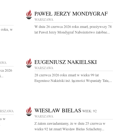
PAWEŁ JERZY MONDYGRAF
WARSZAWA
W dniu 26 czerwca 2026 roku zmarł, przeżywszy 78
 roku, w
lat Paweł Jerzy Mondygraf Nabożeństwo żałobne...
EUGENIUSZ NAKIELSKI
AWA
WARSZAWA
wca 2026
28 czerwca 2026 roku zmarł w wieku 99 lat
...
Eugeniusz Nakielski inż. łączności Wspaniały Tata,...
WIESŁAW BIELAS
RSZAWA
WIEK: 92
WARSZAWA
as w
Z żalem zawiadamiamy, że w dniu 25 czerwca w
k
wieku 92 lat zmarł Wiesław Bielas Szlachetny...