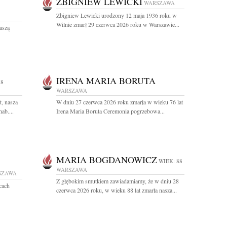
ZBIGNIEW LEWICKI
WARSZAWA
Zbigniew Lewicki urodzony 12 maja 1936 roku w
Wilnie zmarł 29 czerwca 2026 roku w Warszawie...
aszą
IRENA MARIA BORUTA
98
WARSZAWA
t, nasza
W dniu 27 czerwca 2026 roku zmarła w wieku 76 lat
ab....
Irena Maria Boruta Ceremonia pogrzebowa...
MARIA BOGDANOWICZ
WIEK: 88
WARSZAWA
SZAWA
Z głębokim smutkiem zawiadamiamy, że w dniu 28
cach
czerwca 2026 roku, w wieku 88 lat zmarła nasza...