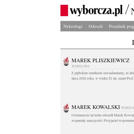
Nekrologi
Odeszli
Poradnik po
MAREK PLISZKIEWICZ
WARSZAWA
Z głębokim smutkiem zawiadamiamy, że dni
lipca 2026 roku, w wieku 82 lat, zmarł Prof
MAREK KOWALSKI
WARSZ
Osiemnaście lat temu odszedł Marek Kowal
wspaniały nauczyciel i Przyjaciel wspomnien