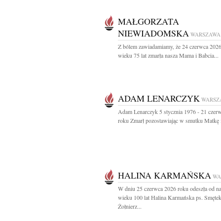
MAŁGORZATA
NIEWIADOMSKA
WARSZAWA
Z bólem zawiadamiamy, że 24 czerwca 2026
wieku 75 lat zmarła nasza Mama i Babcia...
ADAM LENARCZYK
WARSZ
Adam Lenarczyk 5 stycznia 1976 - 21 czer
roku Zmarł pozostawiając w smutku Matkę i
HALINA KARMAŃSKA
WA
W dniu 25 czerwca 2026 roku odeszła od n
wieku 100 lat Halina Karmańska ps. Smęte
Żołnierz...