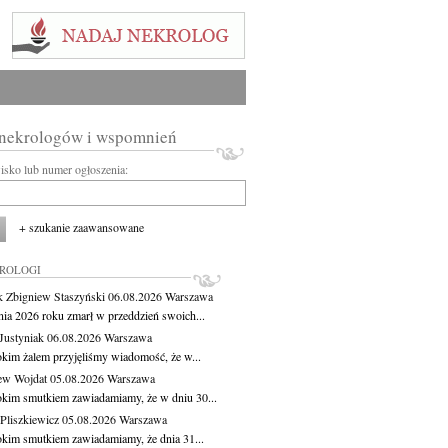
 nekrologów i wspomnień
wisko lub numer ogłoszenia:
+ szukanie zaawansowane
KROLOGI
 Zbigniew Staszyński
06.08.2026
Warszawa
pnia 2026 roku zmarł w przeddzień swoich...
Justyniak
06.08.2026
Warszawa
okim żalem przyjęliśmy wiadomość, że w...
ew Wojdat
05.08.2026
Warszawa
okim smutkiem zawiadamiamy, że w dniu 30...
Pliszkiewicz
05.08.2026
Warszawa
okim smutkiem zawiadamiamy, że dnia 31...