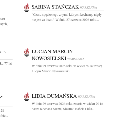
SABINA STAŃCZAK
WARSZAWA
"Czasu spędzonego z tymi, których kochamy, nigdy
marł
nie jest za dużo." W dniu 27 czerwca 2026 roku...
nych,...
LUCJAN MARCIN
: 77
NOWOSIELSKI
WARSZAWA
ku 77 lat
W dniu 29 czerwca 2026 roku w wieku 92 lat zmarł
Lucjan Marcin Nowosielski ...
-
LIDIA DUMAŃSKA
WARSZAWA
W dniu 29 czerwca 2026 roku zmarła w wieku 70 lat
nasza Kochana Mama, Siostra i Babcia Lidia...
 28
obie...