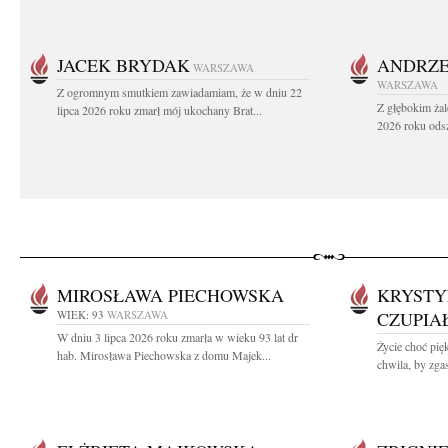
JACEK BRYDAK
ANDRZE
WARSZAWA
WARSZAWA
Z ogromnym smutkiem zawiadamiam, że w dniu 22
Z głębokim żal
lipca 2026 roku zmarł mój ukochany Brat...
2026 roku odsz
MIROSŁAWA PIECHOWSKA
KRYSTY
WIEK: 93
WARSZAWA
CZUPIA
W dniu 3 lipca 2026 roku zmarła w wieku 93 lat dr
Życie choć pięk
hab. Mirosława Piechowska z domu Majek...
chwila, by zgas