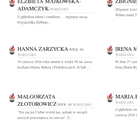
ELŻBIETA MAJKOWSKA-
ZBIGNI
ADAMCZYK
WARSZAWA
Zbigniew Lewi
Wilnie zmarł 2
Z głębokim żalem i smutkiem żegnamy naszą
Przyjaciółkę Elżbietę...
HANNA ZARZYCKA
IRENA 
WIEK: 98
WARSZAWA
WARSZAWA
30 czerwca 2026 roku zmarła w wieku 98 lat, nasza
W dniu 27 cze
kochana Mama, Babcia i Prababcia prof. dr hab....
Irena Maria B
MAŁGORZATA
MARIA 
ZŁOTOROWICZ
WARSZAWA
WIEK: 80
WARSZAWA
Z głębokim sm
"Nie ma już Ciebie wśród nas, jednak w sercach
czerwca 2026 r
naszych pozostaniesz na zawsze". Z...