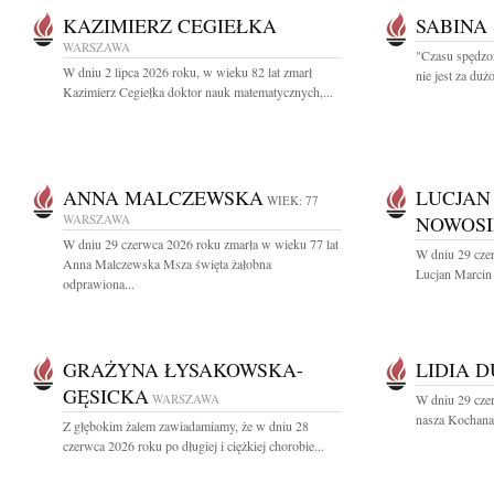
KAZIMIERZ CEGIEŁKA
SABINA
WARSZAWA
"Czasu spędzo
W dniu 2 lipca 2026 roku, w wieku 82 lat zmarł
nie jest za du
Kazimierz Cegiełka doktor nauk matematycznych,...
ANNA MALCZEWSKA
LUCJAN
WIEK: 77
WARSZAWA
NOWOSI
W dniu 29 czerwca 2026 roku zmarła w wieku 77 lat
W dniu 29 cze
Anna Malczewska Msza święta żałobna
Lucjan Marcin
odprawiona...
GRAŻYNA ŁYSAKOWSKA-
LIDIA 
GĘSICKA
WARSZAWA
W dniu 29 cze
nasza Kochana 
Z głębokim żalem zawiadamiamy, że w dniu 28
czerwca 2026 roku po długiej i ciężkiej chorobie...