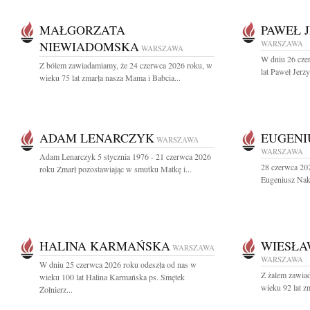
MAŁGORZATA
PAWEŁ 
NIEWIADOMSKA
WARSZAWA
WARSZAWA
W dniu 26 cze
Z bólem zawiadamiamy, że 24 czerwca 2026 roku, w
lat Paweł Jerz
wieku 75 lat zmarła nasza Mama i Babcia...
ADAM LENARCZYK
EUGENI
WARSZAWA
WARSZAWA
Adam Lenarczyk 5 stycznia 1976 - 21 czerwca 2026
28 czerwca 202
roku Zmarł pozostawiając w smutku Matkę i...
Eugeniusz Nakie
HALINA KARMAŃSKA
WIESŁA
WARSZAWA
WARSZAWA
W dniu 25 czerwca 2026 roku odeszła od nas w
Z żalem zawia
wieku 100 lat Halina Karmańska ps. Smętek
wieku 92 lat z
Żołnierz...