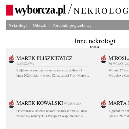
Nekrologi
Odeszli
Poradnik pogrzebowy
Inne nekrologi
MAREK PLISZKIEWICZ
MIROSŁ
WARSZAWA
76
WARSZAW
Z głębokim smutkiem zawiadamiamy, że dnia 31
W dniu 27 lipc
lipca 2026 roku, w wieku 82 lat, zmarł Prof. Marek...
Mirosława Czar
MAREK KOWALSKI
MARTA 
WARSZAWA
Osiemnaście lat temu odszedł Marek Kowalski nasz
Z głębokim sm
wspaniały nauczyciel i Przyjaciel wspomnienie o...
lipca 2026 roku