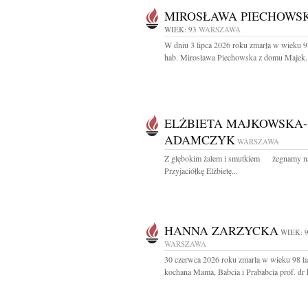
MIROSŁAWA PIECHOWS
WIEK: 93
WARSZAWA
W dniu 3 lipca 2026 roku zmarła w wieku 93
hab. Mirosława Piechowska z domu Majek..
ELŻBIETA MAJKOWSKA-
ADAMCZYK
WARSZAWA
Z głębokim żalem i smutkiem żegnamy n
Przyjaciółkę Elżbietę...
HANNA ZARZYCKA
WIEK: 
WARSZAWA
30 czerwca 2026 roku zmarła w wieku 98 la
kochana Mama, Babcia i Prababcia prof. dr h