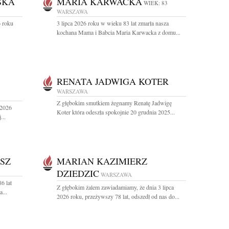
SKA
MARIA KARWACKA
WIEK: 83
WARSZAWA
 roku
3 lipca 2026 roku w wieku 83 lat zmarła nasza
kochana Mama i Babcia Maria Karwacka z domu...
RENATA JADWIGA KOTER
WARSZAWA
Z głębokim smutkiem żegnamy Renatę Jadwigę
 2026
Koter która odeszła spokojnie 20 grudnia 2025...
...
SZ
MARIAN KAZIMIERZ
DZIEDZIC
WARSZAWA
6 lat
Z głębokim żalem zawiadamiamy, że dnia 3 lipca
...
2026 roku, przeżywszy 78 lat, odszedł od nas do...