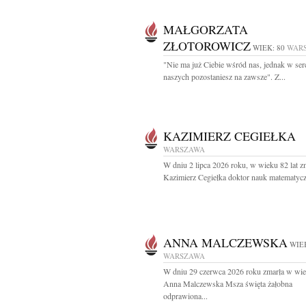
MAŁGORZATA
ZŁOTOROWICZ
WIEK: 80
WAR
"Nie ma już Ciebie wśród nas, jednak w ser
naszych pozostaniesz na zawsze". Z...
KAZIMIERZ CEGIEŁKA
WARSZAWA
W dniu 2 lipca 2026 roku, w wieku 82 lat z
Kazimierz Cegiełka doktor nauk matematycz
ANNA MALCZEWSKA
WIEK
WARSZAWA
W dniu 29 czerwca 2026 roku zmarła w wie
Anna Malczewska Msza święta żałobna
odprawiona...