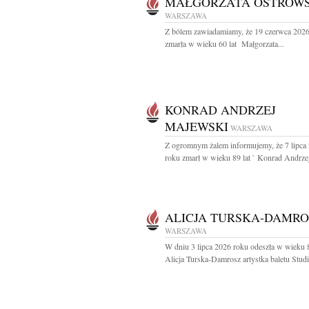
MAŁGORZATA OSTROW
WARSZAWA
Z bólem zawiadamiamy, że 19 czerwca 2026
zmarła w wieku 60 lat Małgorzata...
KONRAD ANDRZEJ
MAJEWSKI
WARSZAWA
Z ogromnym żalem informujemy, że 7 lipca
roku zmarł w wieku 89 lat ` Konrad Andrzej
ALICJA TURSKA-DAMRO
WARSZAWA
W dniu 3 lipca 2026 roku odeszła w wieku 8
Alicja Turska-Damrosz artystka baletu Studia