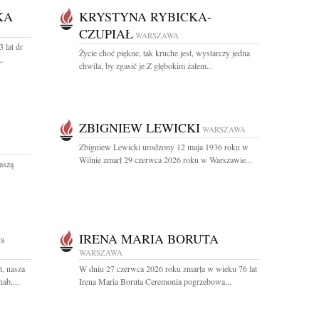
KA
KRYSTYNA RYBICKA-
CZUPIAŁ
WARSZAWA
 lat dr
Życie choć piękne, tak kruche jest, wystarczy jedna
.
chwila, by zgasić je Z głębokim żalem...
ZBIGNIEW LEWICKI
WARSZAWA
Zbigniew Lewicki urodzony 12 maja 1936 roku w
Wilnie zmarł 29 czerwca 2026 roku w Warszawie...
aszą
IRENA MARIA BORUTA
98
WARSZAWA
t, nasza
W dniu 27 czerwca 2026 roku zmarła w wieku 76 lat
ab....
Irena Maria Boruta Ceremonia pogrzebowa...