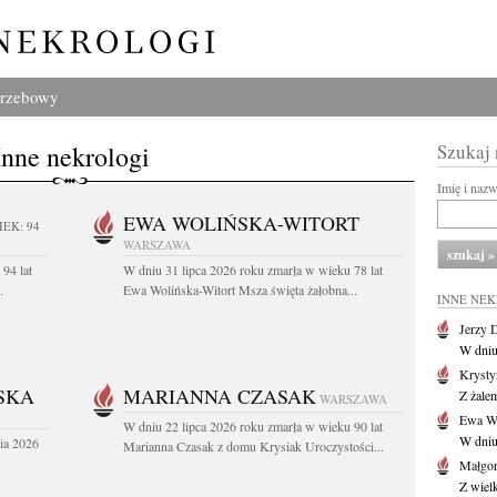
grzebowy
Inne nekrologi
Szukaj
Imię i naz
EWA WOLIŃSKA-WITORT
IEK: 94
WARSZAWA
94 lat
W dniu 31 lipca 2026 roku zmarła w wieku 78 lat
.
Ewa Wolińska-Witort Msza święta żałobna...
INNE NE
Jerzy 
W dniu
Krysty
SKA
MARIANNA CZASAK
Z żalem
WARSZAWA
Ewa Wo
W dniu 22 lipca 2026 roku zmarła w wieku 90 lat
W dniu
ia 2026
Marianna Czasak z domu Krysiak Uroczystości...
Małgor
Z wiel