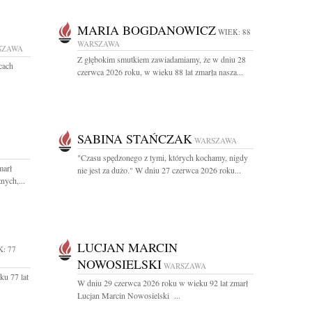
MARIA BOGDANOWICZ
WIEK: 88
WARSZAWA
SZAWA
Z głębokim smutkiem zawiadamiamy, że w dniu 28
cach
czerwca 2026 roku, w wieku 88 lat zmarła nasza...
SABINA STAŃCZAK
WARSZAWA
"Czasu spędzonego z tymi, których kochamy, nigdy
marł
nie jest za dużo." W dniu 27 czerwca 2026 roku...
nych,...
LUCJAN MARCIN
: 77
NOWOSIELSKI
WARSZAWA
ku 77 lat
W dniu 29 czerwca 2026 roku w wieku 92 lat zmarł
Lucjan Marcin Nowosielski ...