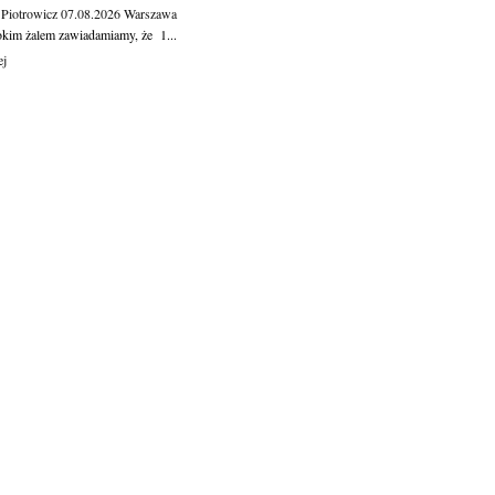
 Piotrowicz
07.08.2026
Warszawa
okim żalem zawiadamiamy, że 1...
ej