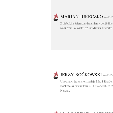
MARIAN JURECZKO
WARS
Z głębokim żalem zawiadamiamy, że 29 lipc
roku zmarł w wieku 92 lat Marian Jureczko.
JERZY BOĆKOWSKI
WARSZ
Ukochany, jedyny, wspaniały Mąż i Tata Je
Boćkowski dziennikarz 2.11.1943-2.07.202
Nasza...