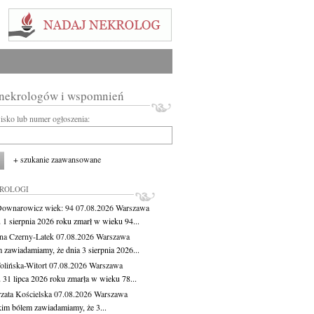
 nekrologów i wspomnień
wisko lub numer ogłoszenia:
+ szukanie zaawansowane
KROLOGI
Downarowicz
wiek: 94
07.08.2026
Warszawa
 1 sierpnia 2026 roku zmarł w wieku 94...
na Czerny-Latek
07.08.2026
Warszawa
 zawiadamiamy, że dnia 3 sierpnia 2026...
lińska-Witort
07.08.2026
Warszawa
 31 lipca 2026 roku zmarła w wieku 78...
zata Kościelska
07.08.2026
Warszawa
kim bólem zawiadamiamy, że 3...