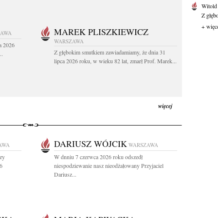
Witold
Z głęb
+ więc
MAREK PLISZKIEWICZ
ZAWA
WARSZAWA
a 2026
Z głębokim smutkiem zawiadamiamy, że dnia 31
..
lipca 2026 roku, w wieku 82 lat, zmarł Prof. Marek...
więcej
DARIUSZ WÓJCIK
AWA
WARSZAWA
rzy
W dnniu 7 czerwca 2026 roku odszedł
6
niespodziewanie nasz nieodżałowany Przyjaciel
Dariusz...