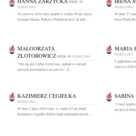
HANNA ZARZYCKA
IRENA 
WIEK: 98
WARSZAWA
WARSZAWA
30 czerwca 2026 roku zmarła w wieku 98 lat, nasza
W dniu 27 cze
kochana Mama, Babcia i Prababcia prof. dr hab....
Irena Maria B
MAŁGORZATA
MARIA 
ZŁOTOROWICZ
WARSZAWA
WIEK: 80
WARSZAWA
Z głębokim sm
"Nie ma już Ciebie wśród nas, jednak w sercach
czerwca 2026 r
naszych pozostaniesz na zawsze". Z...
KAZIMIERZ CEGIEŁKA
SABINA
WARSZAWA
"Czasu spędzo
W dniu 2 lipca 2026 roku, w wieku 82 lat zmarł
nie jest za du
Kazimierz Cegiełka doktor nauk matematycznych,...