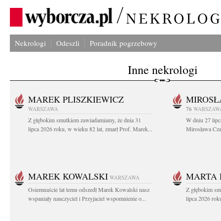
Nekrologi
Odeszli
Poradnik pogrzebowy
Inne nekrologi
MAREK PLISZKIEWICZ
MIROSŁ
WARSZAWA
76
WARSZAW
Z głębokim smutkiem zawiadamiamy, że dnia 31
W dniu 27 lipc
lipca 2026 roku, w wieku 82 lat, zmarł Prof. Marek...
Mirosława Czar
MAREK KOWALSKI
MARTA 
WARSZAWA
Osiemnaście lat temu odszedł Marek Kowalski nasz
Z głębokim sm
wspaniały nauczyciel i Przyjaciel wspomnienie o...
lipca 2026 roku