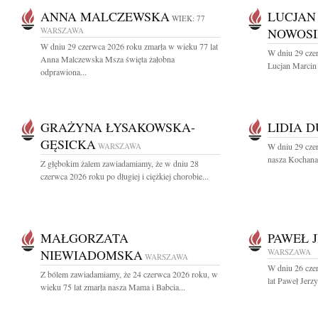
ANNA MALCZEWSKA
LUCJAN
WIEK: 77
WARSZAWA
NOWOSI
W dniu 29 czerwca 2026 roku zmarła w wieku 77 lat
W dniu 29 cze
Anna Malczewska Msza święta żałobna
Lucjan Marcin
odprawiona...
GRAŻYNA ŁYSAKOWSKA-
LIDIA 
GĘSICKA
WARSZAWA
W dniu 29 cze
nasza Kochana 
Z głębokim żalem zawiadamiamy, że w dniu 28
czerwca 2026 roku po długiej i ciężkiej chorobie...
MAŁGORZATA
PAWEŁ 
NIEWIADOMSKA
WARSZAWA
WARSZAWA
W dniu 26 cze
Z bólem zawiadamiamy, że 24 czerwca 2026 roku, w
lat Paweł Jerz
wieku 75 lat zmarła nasza Mama i Babcia...