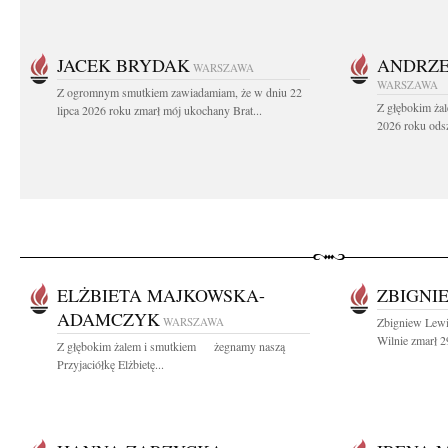
JACEK BRYDAK
ANDRZE
WARSZAWA
WARSZAWA
Z ogromnym smutkiem zawiadamiam, że w dniu 22
Z głębokim żal
lipca 2026 roku zmarł mój ukochany Brat...
2026 roku odsz
ELŻBIETA MAJKOWSKA-
ZBIGNI
ADAMCZYK
WARSZAWA
Zbigniew Lewi
Wilnie zmarł 2
Z głębokim żalem i smutkiem żegnamy naszą
Przyjaciółkę Elżbietę...