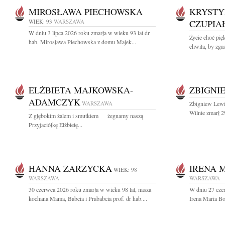
MIROSŁAWA PIECHOWSKA
KRYSTY
WIEK: 93
WARSZAWA
CZUPIA
W dniu 3 lipca 2026 roku zmarła w wieku 93 lat dr
Życie choć pięk
hab. Mirosława Piechowska z domu Majek...
chwila, by zgas
ELŻBIETA MAJKOWSKA-
ZBIGNI
ADAMCZYK
WARSZAWA
Zbigniew Lewi
Wilnie zmarł 2
Z głębokim żalem i smutkiem żegnamy naszą
Przyjaciółkę Elżbietę...
HANNA ZARZYCKA
IRENA 
WIEK: 98
WARSZAWA
WARSZAWA
30 czerwca 2026 roku zmarła w wieku 98 lat, nasza
W dniu 27 cze
kochana Mama, Babcia i Prababcia prof. dr hab....
Irena Maria B