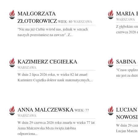
MAŁGORZATA
MARIA 
ZŁOTOROWICZ
WARSZAWA
WIEK: 80
WARSZAWA
Z głębokim sm
"Nie ma już Ciebie wśród nas, jednak w sercach
czerwca 2026 r
naszych pozostaniesz na zawsze". Z...
KAZIMIERZ CEGIEŁKA
SABINA
WARSZAWA
"Czasu spędzo
W dniu 2 lipca 2026 roku, w wieku 82 lat zmarł
nie jest za du
Kazimierz Cegiełka doktor nauk matematycznych,...
ANNA MALCZEWSKA
LUCJAN
WIEK: 77
WARSZAWA
NOWOSI
W dniu 29 czerwca 2026 roku zmarła w wieku 77 lat
W dniu 29 cze
Anna Malczewska Msza święta żałobna
Lucjan Marcin
odprawiona...