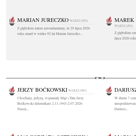
MARIAN JURECZKO
MAREK 
WARSZAWA
WARSZAWA
Z głębokim żalem zawiadamiamy, że 29 lipca 2026
Z głębokim sm
roku zmarł w wieku 92 lat Marian Jureczko...
lipca 2026 rok
JERZY BOĆKOWSKI
DARIUS
WARSZAWA
Ukochany, jedyny, wspaniały Mąż i Tata Jerzy
W dnniu 7 cze
Boćkowski dziennikarz 2.11.1943-2.07.2026
niespodziewani
Nasza...
Dariusz...