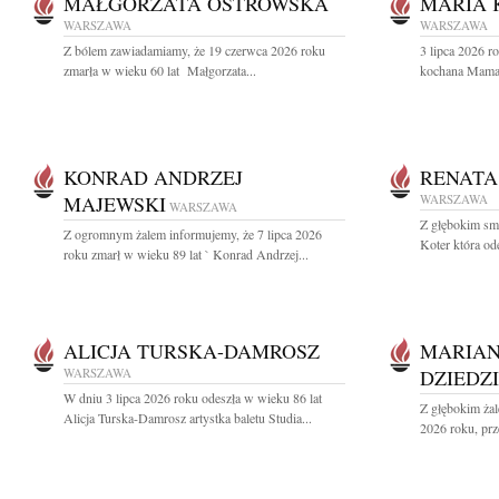
MAŁGORZATA OSTROWSKA
MARIA
WARSZAWA
WARSZAWA
Z bólem zawiadamiamy, że 19 czerwca 2026 roku
3 lipca 2026 r
zmarła w wieku 60 lat Małgorzata...
kochana Mama 
KONRAD ANDRZEJ
RENATA
MAJEWSKI
WARSZAWA
WARSZAWA
Z głębokim sm
Z ogromnym żalem informujemy, że 7 lipca 2026
Koter która od
roku zmarł w wieku 89 lat ` Konrad Andrzej...
ALICJA TURSKA-DAMROSZ
MARIAN
WARSZAWA
DZIEDZ
W dniu 3 lipca 2026 roku odeszła w wieku 86 lat
Z głębokim żal
Alicja Turska-Damrosz artystka baletu Studia...
2026 roku, prz