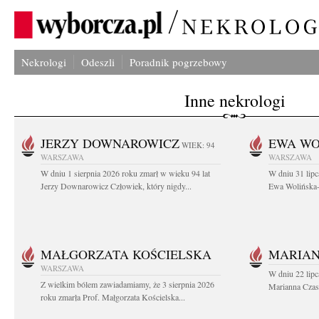
Nekrologi
Odeszli
Poradnik pogrzebowy
Inne nekrologi
JERZY DOWNAROWICZ
EWA WO
WIEK: 94
WARSZAWA
WARSZAWA
W dniu 1 sierpnia 2026 roku zmarł w wieku 94 lat
W dniu 31 lipc
Jerzy Downarowicz Człowiek, który nigdy...
Ewa Wolińska-W
MAŁGORZATA KOŚCIELSKA
MARIAN
WARSZAWA
W dniu 22 lipc
Z wielkim bólem zawiadamiamy, że 3 sierpnia 2026
Marianna Czas
roku zmarła Prof. Małgorzata Kościelska...