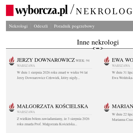
Nekrologi
Odeszli
Poradnik pogrzebowy
Inne nekrologi
JERZY DOWNAROWICZ
EWA WO
WIEK: 94
WARSZAWA
WARSZAWA
W dniu 1 sierpnia 2026 roku zmarł w wieku 94 lat
W dniu 31 lipc
Jerzy Downarowicz Człowiek, który nigdy...
Ewa Wolińska-W
MAŁGORZATA KOŚCIELSKA
MARIAN
WARSZAWA
W dniu 22 lipc
Z wielkim bólem zawiadamiamy, że 3 sierpnia 2026
Marianna Czas
roku zmarła Prof. Małgorzata Kościelska...