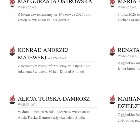
MAŁGORZATA OSTROWSKA
MARIA
WARSZAWA
WARSZAWA
Z bólem zawiadamiamy, że 19 czerwca 2026 roku
3 lipca 2026 r
zmarła w wieku 60 lat Małgorzata...
kochana Mama 
KONRAD ANDRZEJ
RENATA
MAJEWSKI
WARSZAWA
WARSZAWA
Z głębokim sm
Z ogromnym żalem informujemy, że 7 lipca 2026
Koter która od
roku zmarł w wieku 89 lat ` Konrad Andrzej...
ALICJA TURSKA-DAMROSZ
MARIAN
WARSZAWA
DZIEDZ
W dniu 3 lipca 2026 roku odeszła w wieku 86 lat
Z głębokim żal
Alicja Turska-Damrosz artystka baletu Studia...
2026 roku, prz