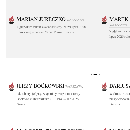
MARIAN JURECZKO
MAREK 
WARSZAWA
WARSZAWA
Z głębokim żalem zawiadamiamy, że 29 lipca 2026
Z głębokim sm
roku zmarł w wieku 92 lat Marian Jureczko...
lipca 2026 rok
JERZY BOĆKOWSKI
DARIUS
WARSZAWA
Ukochany, jedyny, wspaniały Mąż i Tata Jerzy
W dnniu 7 cze
Boćkowski dziennikarz 2.11.1943-2.07.2026
niespodziewani
Nasza...
Dariusz...