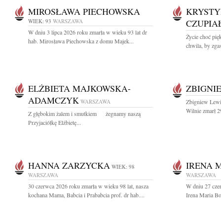
MIROSŁAWA PIECHOWSKA
KRYSTY
WIEK: 93
WARSZAWA
CZUPIA
W dniu 3 lipca 2026 roku zmarła w wieku 93 lat dr
Życie choć pięk
hab. Mirosława Piechowska z domu Majek...
chwila, by zgas
ELŻBIETA MAJKOWSKA-
ZBIGNI
ADAMCZYK
WARSZAWA
Zbigniew Lewi
Wilnie zmarł 2
Z głębokim żalem i smutkiem żegnamy naszą
Przyjaciółkę Elżbietę...
HANNA ZARZYCKA
IRENA 
WIEK: 98
WARSZAWA
WARSZAWA
30 czerwca 2026 roku zmarła w wieku 98 lat, nasza
W dniu 27 cze
kochana Mama, Babcia i Prababcia prof. dr hab....
Irena Maria B