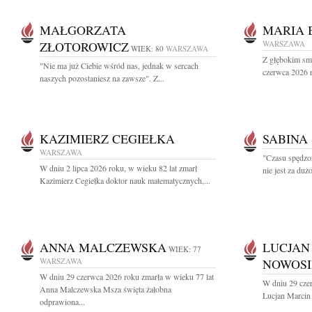
MAŁGORZATA
MARIA 
ZŁOTOROWICZ
WARSZAWA
WIEK: 80
WARSZAWA
Z głębokim sm
"Nie ma już Ciebie wśród nas, jednak w sercach
czerwca 2026 r
naszych pozostaniesz na zawsze". Z...
KAZIMIERZ CEGIEŁKA
SABINA
WARSZAWA
"Czasu spędzo
W dniu 2 lipca 2026 roku, w wieku 82 lat zmarł
nie jest za du
Kazimierz Cegiełka doktor nauk matematycznych,...
ANNA MALCZEWSKA
LUCJAN
WIEK: 77
WARSZAWA
NOWOSI
W dniu 29 czerwca 2026 roku zmarła w wieku 77 lat
W dniu 29 cze
Anna Malczewska Msza święta żałobna
Lucjan Marcin
odprawiona...