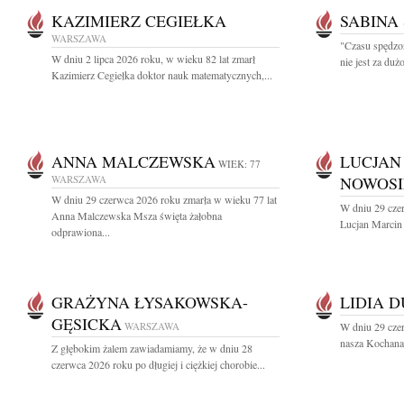
KAZIMIERZ CEGIEŁKA
SABINA
WARSZAWA
"Czasu spędzo
W dniu 2 lipca 2026 roku, w wieku 82 lat zmarł
nie jest za du
Kazimierz Cegiełka doktor nauk matematycznych,...
ANNA MALCZEWSKA
LUCJAN
WIEK: 77
WARSZAWA
NOWOSI
W dniu 29 czerwca 2026 roku zmarła w wieku 77 lat
W dniu 29 cze
Anna Malczewska Msza święta żałobna
Lucjan Marcin
odprawiona...
GRAŻYNA ŁYSAKOWSKA-
LIDIA 
GĘSICKA
WARSZAWA
W dniu 29 cze
nasza Kochana 
Z głębokim żalem zawiadamiamy, że w dniu 28
czerwca 2026 roku po długiej i ciężkiej chorobie...