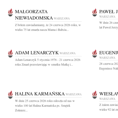
MAŁGORZATA
PAWEŁ 
NIEWIADOMSKA
WARSZAWA
WARSZAWA
W dniu 26 cze
Z bólem zawiadamiamy, że 24 czerwca 2026 roku, w
lat Paweł Jerz
wieku 75 lat zmarła nasza Mama i Babcia...
ADAM LENARCZYK
EUGENI
WARSZAWA
WARSZAWA
Adam Lenarczyk 5 stycznia 1976 - 21 czerwca 2026
28 czerwca 202
roku Zmarł pozostawiając w smutku Matkę i...
Eugeniusz Nakie
HALINA KARMAŃSKA
WIESŁA
WARSZAWA
WARSZAWA
W dniu 25 czerwca 2026 roku odeszła od nas w
Z żalem zawia
wieku 100 lat Halina Karmańska ps. Smętek
wieku 92 lat z
Żołnierz...