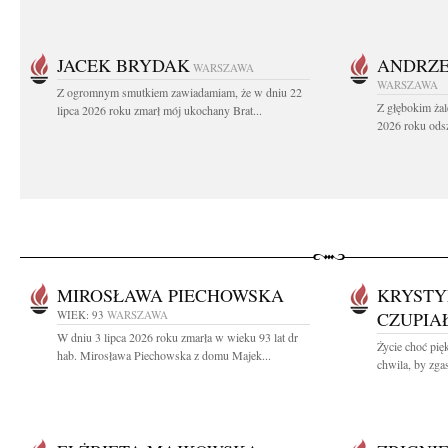
JACEK BRYDAK
ANDRZE
WARSZAWA
WARSZAWA
Z ogromnym smutkiem zawiadamiam, że w dniu 22
Z głębokim żal
lipca 2026 roku zmarł mój ukochany Brat...
2026 roku odsz
MIROSŁAWA PIECHOWSKA
KRYSTY
WIEK: 93
WARSZAWA
CZUPIA
W dniu 3 lipca 2026 roku zmarła w wieku 93 lat dr
Życie choć pięk
hab. Mirosława Piechowska z domu Majek...
chwila, by zgas