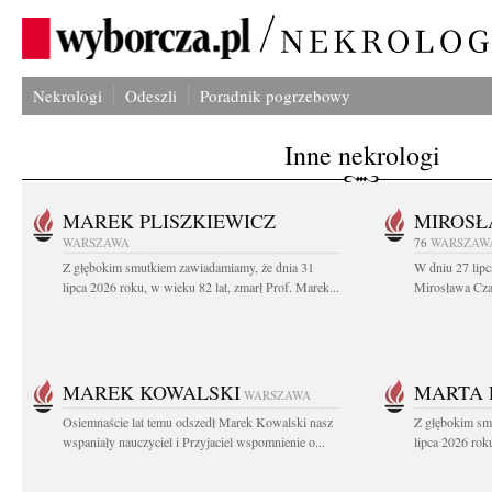
Nekrologi
Odeszli
Poradnik pogrzebowy
Inne nekrologi
MAREK PLISZKIEWICZ
MIROSŁ
WARSZAWA
76
WARSZAW
Z głębokim smutkiem zawiadamiamy, że dnia 31
W dniu 27 lipc
lipca 2026 roku, w wieku 82 lat, zmarł Prof. Marek...
Mirosława Czar
MAREK KOWALSKI
MARTA 
WARSZAWA
Osiemnaście lat temu odszedł Marek Kowalski nasz
Z głębokim sm
wspaniały nauczyciel i Przyjaciel wspomnienie o...
lipca 2026 roku