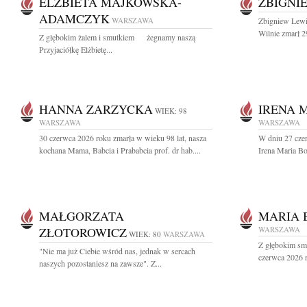
ELŻBIETA MAJKOWSKA-
ZBIGNI
ADAMCZYK
WARSZAWA
Zbigniew Lewi
Wilnie zmarł 2
Z głębokim żalem i smutkiem żegnamy naszą
Przyjaciółkę Elżbietę...
HANNA ZARZYCKA
IRENA 
WIEK: 98
WARSZAWA
WARSZAWA
30 czerwca 2026 roku zmarła w wieku 98 lat, nasza
W dniu 27 cze
kochana Mama, Babcia i Prababcia prof. dr hab....
Irena Maria B
MAŁGORZATA
MARIA 
ZŁOTOROWICZ
WARSZAWA
WIEK: 80
WARSZAWA
Z głębokim sm
"Nie ma już Ciebie wśród nas, jednak w sercach
czerwca 2026 r
naszych pozostaniesz na zawsze". Z...