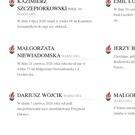
KAZIMIERZ
EMIL Ł
SZCZEPIÓRKOWSKI
WIEK: 88
W dniu 30 cze
WARSZAWA
Emil Łuczkiw 
się...
W dniu 9 lipca 2026 zmarł w wieku 88 lat Kazimierz
Szczepiórkowski mgr inż. elektryk...
MAŁGORZATA
JERZY 
NIEWIADOMSKA
WARSZAWA
Ukochany, jedy
Boćkowski dzi
W dniu 24 czerwca 2026 roku odeszła od nas w
Nasza...
wieku 75 lat Małgorzata Niewiadomska z d.
Gocławska...
DARIUSZ WÓJCIK
MAŁGO
WARSZAWA
WARSZAWA
W dnniu 7 czerwca 2026 roku odszedł
Z bólem zawia
niespodziewanie nasz nieodżałowany Przyjaciel
zmarła w wieku
Dariusz...