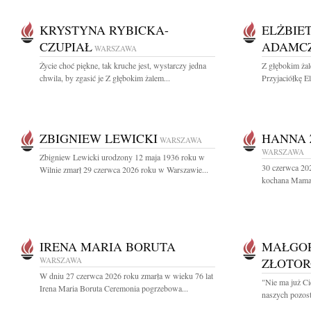
KRYSTYNA RYBICKA-
ELŻBIE
CZUPIAŁ
ADAMC
WARSZAWA
Życie choć piękne, tak kruche jest, wystarczy jedna
Z głębokim ż
chwila, by zgasić je Z głębokim żalem...
Przyjaciółkę El
ZBIGNIEW LEWICKI
HANNA
WARSZAWA
WARSZAWA
Zbigniew Lewicki urodzony 12 maja 1936 roku w
30 czerwca 202
Wilnie zmarł 29 czerwca 2026 roku w Warszawie...
kochana Mama, 
IRENA MARIA BORUTA
MAŁGO
WARSZAWA
ZŁOTOR
W dniu 27 czerwca 2026 roku zmarła w wieku 76 lat
"Nie ma już Ci
Irena Maria Boruta Ceremonia pogrzebowa...
naszych pozost