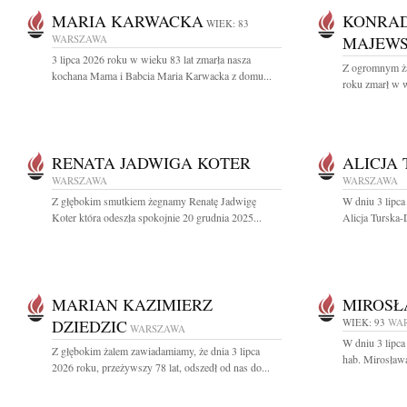
MARIA KARWACKA
KONRAD
WIEK: 83
WARSZAWA
MAJEWS
3 lipca 2026 roku w wieku 83 lat zmarła nasza
Z ogromnym ża
kochana Mama i Babcia Maria Karwacka z domu...
roku zmarł w w
RENATA JADWIGA KOTER
ALICJA
WARSZAWA
WARSZAWA
Z głębokim smutkiem żegnamy Renatę Jadwigę
W dniu 3 lipca
Koter która odeszła spokojnie 20 grudnia 2025...
Alicja Turska-
MARIAN KAZIMIERZ
MIROSŁ
DZIEDZIC
WIEK: 93
WA
WARSZAWA
W dniu 3 lipca
Z głębokim żalem zawiadamiamy, że dnia 3 lipca
hab. Mirosław
2026 roku, przeżywszy 78 lat, odszedł od nas do...