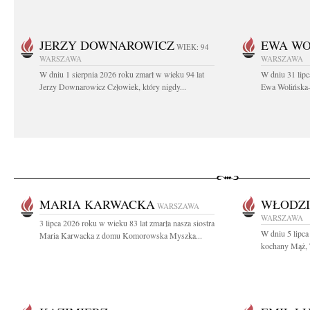
JERZY DOWNAROWICZ
EWA WO
WIEK: 94
WARSZAWA
WARSZAWA
W dniu 1 sierpnia 2026 roku zmarł w wieku 94 lat
W dniu 31 lipc
Jerzy Downarowicz Człowiek, który nigdy...
Ewa Wolińska-W
MARIA KARWACKA
WŁODZI
WARSZAWA
WARSZAWA
3 lipca 2026 roku w wieku 83 lat zmarła nasza siostra
W dniu 5 lipca
Maria Karwacka z domu Komorowska Myszka...
kochany Mąż, T