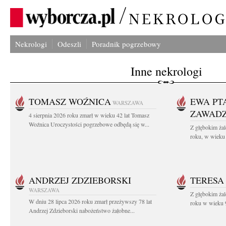
Nekrologi
Odeszli
Poradnik pogrzebowy
Inne nekrologi
TOMASZ WOŹNICA
EWA PT
WARSZAWA
ZAWAD
4 sierpnia 2026 roku zmarł w wieku 42 lat Tomasz
Woźnica Uroczystości pogrzebowe odbędą się w...
Z głębokim żal
roku, w wieku 
ANDRZEJ ZDZIEBORSKI
TERESA
WARSZAWA
Z głębokim żal
W dniu 28 lipca 2026 roku zmarł przeżywszy 78 lat
roku w wieku 9
Andrzej Zdzieborski nabożeństwo żałobne...