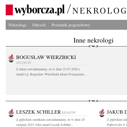
Nekrologi
Odeszli
Poradnik pogrzebowy
Inne nekrologi
BOGUSŁAW WIERZBICKI
SZCZECIN
Z żalem zawiadamiamy, że w dniu 25.07.2026 r.
zmarł ś.p. Bogusław Wierzbicki lekarz Pożegnanie...
LESZEK SCHILLER
JAKUB 
KRAKÓW
Z głębokim smutkiem zawiadamiamy, że w dniu 20
Z głębokim ża
sierpnia 2021 roku zmarł Leszek Schiller...
Dąbrowski w l