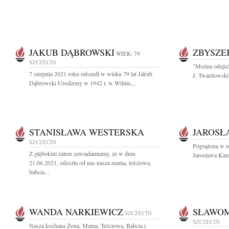
JAKUB DĄBROWSKI
ZBYSZE
WIEK: 79
SZCZECIN
"Można odejść 
7 sierpnia 2021 roku odszedł w wieku 79 lat Jakub
J. Twardowski 
Dąbrowski Urodzony w 1942 r. w Wilnie,...
STANISŁAWA WESTERSKA
JAROSŁ
SZCZECIN
Pogrążona w ro
Z głębokim żalem zawiadamiamy, że w dniu
Jarosława Kam
21.06.2021, odeszła od nas nasza mama, teściowa,
babcia...
WANDA NARKIEWICZ
SŁAWOM
SZCZECIN
SZCZECIN
Nasza kochana Żona, Mama, Teściowa, Babcia i