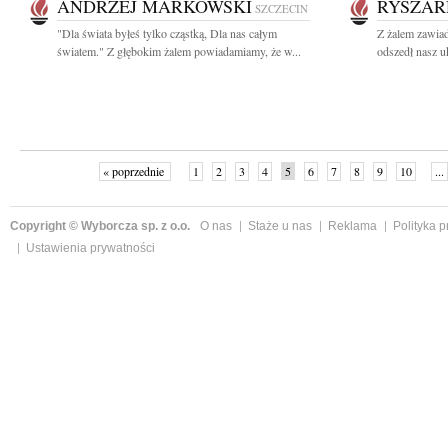
ANDRZEJ MARKOWSKI
RYSZAR
SZCZECIN
"Dla świata byłeś tylko cząstką, Dla nas całym
Z żalem zawiad
światem." Z głębokim żalem powiadamiamy, że w...
odszedł nasz u
« poprzednie
1
2
3
4
5
6
7
8
9
10
...
Copyright © Wyborcza sp. z o.o.
O nas
Staże u nas
Reklama
Polityka 
Ustawienia prywatności