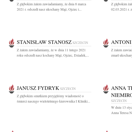
Z głębokim żalem zawiadamiamy, że dnia 8 marca
Z głębokim ża
2021 r. odszedł nasz ukochany Mąż, Ojciec i...
02.03.2021 r. z
STANISŁAW STANOSZ
ANTONI
SZCZECIN
Z żalem zawiadamiamy, że w dnia 11 lutego 2021
Z żalem zawiad
roku odszedł nasz kochany Mąż, Ojciec, Dziadek,...
zmarł ukochany
JANUSZ FYDRYK
ANNA T
SZCZECIN
NIEMIR
Z głębokim smutkiem przyjęliśmy wiadomość o
SZCZECIN
śmierci naszego wieloletniego kierownika I Kliniki...
W dniu 13 styc
Anna Teresa Ni