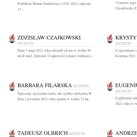
"Umrzeć, tego 
Prababcia Wanda Narkiewicz (1930-2021) odeszła
Szymborska Z 
15...
ZDZISŁAW CZAJKOWSKI
KRYSTY
SZCZECIN
SZCZECIN
Dnia 5 maja 2021 roku odszedł od nas w wieku 86
Z ogromnym sm
lat dr med. Zdzisław Czajkowski Lekarz wielkiego...
kwietnia 2021 
BARBARA FILARSKA
EUGENI
SZCZECIN
SZCZECIN
Śpieszmy się kochać ludzi, tak szybko odchodzą W
Z głębokim ża
dniu 2 kwietnia 2021 roku zmarła w wieku 72 lat...
2021 roku w wi
TADEUSZ OLBRICH
ANDRZE
SZCZECIN