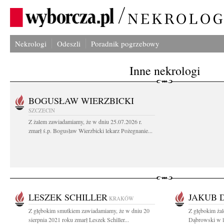
Nekrologi
Odeszli
Poradnik pogrzebowy
Inne nekrologi
BOGUSŁAW WIERZBICKI
SZCZECIN
Z żalem zawiadamiamy, że w dniu 25.07.2026 r.
zmarł ś.p. Bogusław Wierzbicki lekarz Pożegnanie...
LESZEK SCHILLER
JAKUB 
KRAKÓW
Z głębokim smutkiem zawiadamiamy, że w dniu 20
Z głębokim ża
sierpnia 2021 roku zmarł Leszek Schiller...
Dąbrowski w l