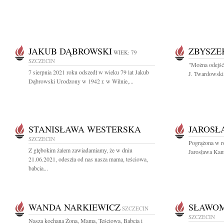
JAKUB DĄBROWSKI
ZBYSZE
WIEK: 79
SZCZECIN
"Można odejść 
7 sierpnia 2021 roku odszedł w wieku 79 lat Jakub
J. Twardowski 
Dąbrowski Urodzony w 1942 r. w Wilnie,...
STANISŁAWA WESTERSKA
JAROSŁ
SZCZECIN
Pogrążona w ro
Z głębokim żalem zawiadamiamy, że w dniu
Jarosława Kam
21.06.2021, odeszła od nas nasza mama, teściowa,
babcia...
WANDA NARKIEWICZ
SŁAWOM
SZCZECIN
SZCZECIN
Nasza kochana Żona, Mama, Teściowa, Babcia i