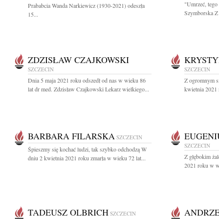
"Umrzeć, tego 
Prababcia Wanda Narkiewicz (1930-2021) odeszła
Szymborska Z 
15...
ZDZISŁAW CZAJKOWSKI
KRYSTY
SZCZECIN
SZCZECIN
Dnia 5 maja 2021 roku odszedł od nas w wieku 86
Z ogromnym sm
lat dr med. Zdzisław Czajkowski Lekarz wielkiego...
kwietnia 2021 
BARBARA FILARSKA
EUGENI
SZCZECIN
SZCZECIN
Śpieszmy się kochać ludzi, tak szybko odchodzą W
Z głębokim ża
dniu 2 kwietnia 2021 roku zmarła w wieku 72 lat...
2021 roku w wi
TADEUSZ OLBRICH
ANDRZE
SZCZECIN