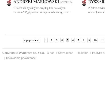
ANDRZEJ MARKOWSKI
RYSZAR
SZCZECIN
"Dla świata byłeś tylko cząstką, Dla nas całym
Z żalem zawiad
światem." Z głębokim żalem powiadamiamy, że w...
odszedł nasz u
« poprzednie
1
2
3
4
5
6
7
8
9
10
...
Copyright © Wyborcza sp. z o.o.
O nas
Staże u nas
Reklama
Polityka 
Ustawienia prywatności