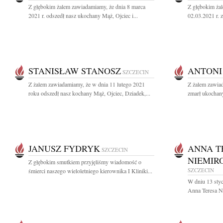
Z głębokim żalem zawiadamiamy, że dnia 8 marca
Z głębokim ża
2021 r. odszedł nasz ukochany Mąż, Ojciec i...
02.03.2021 r. z
STANISŁAW STANOSZ
ANTONI
SZCZECIN
Z żalem zawiadamiamy, że w dnia 11 lutego 2021
Z żalem zawiad
roku odszedł nasz kochany Mąż, Ojciec, Dziadek,...
zmarł ukochany
JANUSZ FYDRYK
ANNA T
SZCZECIN
NIEMIR
Z głębokim smutkiem przyjęliśmy wiadomość o
SZCZECIN
śmierci naszego wieloletniego kierownika I Kliniki...
W dniu 13 styc
Anna Teresa Ni