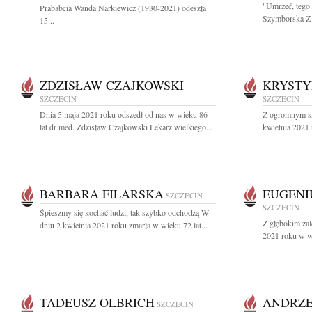
"Umrzeć, tego 
Prababcia Wanda Narkiewicz (1930-2021) odeszła
Szymborska Z 
15...
ZDZISŁAW CZAJKOWSKI
KRYSTY
SZCZECIN
SZCZECIN
Dnia 5 maja 2021 roku odszedł od nas w wieku 86
Z ogromnym sm
lat dr med. Zdzisław Czajkowski Lekarz wielkiego...
kwietnia 2021 
BARBARA FILARSKA
EUGENI
SZCZECIN
SZCZECIN
Śpieszmy się kochać ludzi, tak szybko odchodzą W
Z głębokim ża
dniu 2 kwietnia 2021 roku zmarła w wieku 72 lat...
2021 roku w wi
TADEUSZ OLBRICH
ANDRZE
SZCZECIN