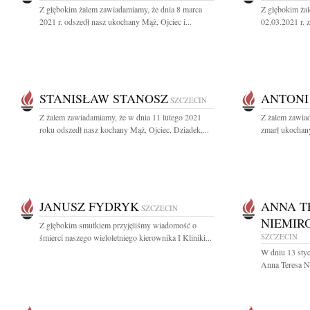
Z głębokim żalem zawiadamiamy, że dnia 8 marca
Z głębokim ża
2021 r. odszedł nasz ukochany Mąż, Ojciec i...
02.03.2021 r. z
STANISŁAW STANOSZ
ANTONI
SZCZECIN
Z żalem zawiadamiamy, że w dnia 11 lutego 2021
Z żalem zawiad
roku odszedł nasz kochany Mąż, Ojciec, Dziadek,...
zmarł ukochany
JANUSZ FYDRYK
ANNA T
SZCZECIN
NIEMIR
Z głębokim smutkiem przyjęliśmy wiadomość o
SZCZECIN
śmierci naszego wieloletniego kierownika I Kliniki...
W dniu 13 styc
Anna Teresa Ni