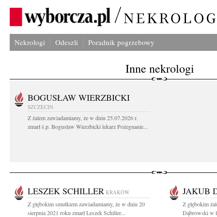
Nekrologi
Odeszli
Poradnik pogrzebowy
Inne nekrologi
BOGUSŁAW WIERZBICKI
SZCZECIN
Z żalem zawiadamiamy, że w dniu 25.07.2026 r.
zmarł ś.p. Bogusław Wierzbicki lekarz Pożegnanie...
LESZEK SCHILLER
JAKUB 
KRAKÓW
Z głębokim smutkiem zawiadamiamy, że w dniu 20
Z głębokim ża
sierpnia 2021 roku zmarł Leszek Schiller...
Dąbrowski w l