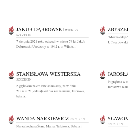
JAKUB DĄBROWSKI
ZBYSZE
WIEK: 79
SZCZECIN
"Można odejść 
7 sierpnia 2021 roku odszedł w wieku 79 lat Jakub
J. Twardowski 
Dąbrowski Urodzony w 1942 r. w Wilnie,...
STANISŁAWA WESTERSKA
JAROSŁ
SZCZECIN
Pogrążona w ro
Z głębokim żalem zawiadamiamy, że w dniu
Jarosława Kam
21.06.2021, odeszła od nas nasza mama, teściowa,
babcia...
WANDA NARKIEWICZ
SŁAWOM
SZCZECIN
SZCZECIN
Nasza kochana Żona, Mama, Teściowa, Babcia i