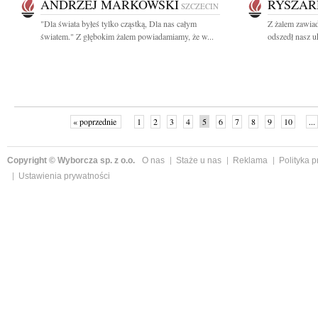
ANDRZEJ MARKOWSKI
RYSZAR
SZCZECIN
"Dla świata byłeś tylko cząstką, Dla nas całym
Z żalem zawiad
światem." Z głębokim żalem powiadamiamy, że w...
odszedł nasz u
« poprzednie
1
2
3
4
5
6
7
8
9
10
...
Copyright © Wyborcza sp. z o.o.
O nas
Staże u nas
Reklama
Polityka 
Ustawienia prywatności