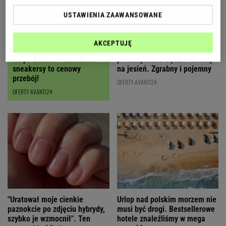
USTAWIENIA ZAAWANSOWANE
AKCEPTUJĘ
Czyszczenie magazynów
Ten karmelowy kuferek od
Ralph Lauren - zamszowe
polskiej marki będzie idealny
sneakersy to cenowy
na jesień. Zgrabny i pojemny
przebój!
OFERTY AVANTI24
OFERTY AVANTI24
"Uratował moje cienkie
Urlop nad polskim morzem nie
paznokcie po zdjęciu hybrydy,
musi być drogi. Bestsellerowe
szybko je wzmocnił". Ten
hotele znaleźliśmy w mega