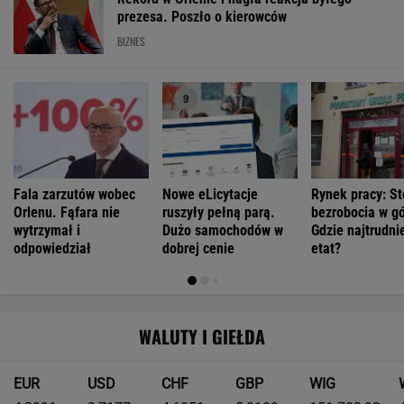
prezesa. Poszło o kierowców
BIZNES
Fala zarzutów wobec
Nowe eLicytacje
Rynek pracy: S
Orlenu. Fąfara nie
ruszyły pełną parą.
bezrobocia w gó
wytrzymał i
Dużo samochodów w
Gdzie najtrudnie
odpowiedział
dobrej cenie
etat?
WALUTY I GIEŁDA
EUR
USD
CHF
GBP
WIG