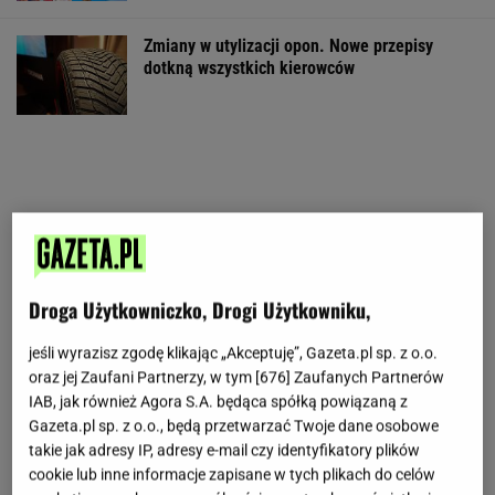
Zmiany w utylizacji opon. Nowe przepisy
dotkną wszystkich kierowców
Droga Użytkowniczko, Drogi Użytkowniku,
jeśli wyrazisz zgodę klikając „Akceptuję”, Gazeta.pl sp. z o.o.
oraz jej Zaufani Partnerzy, w tym [
676
] Zaufanych Partnerów
IAB, jak również Agora S.A. będąca spółką powiązaną z
Gazeta.pl sp. z o.o., będą przetwarzać Twoje dane osobowe
takie jak adresy IP, adresy e-mail czy identyfikatory plików
cookie lub inne informacje zapisane w tych plikach do celów