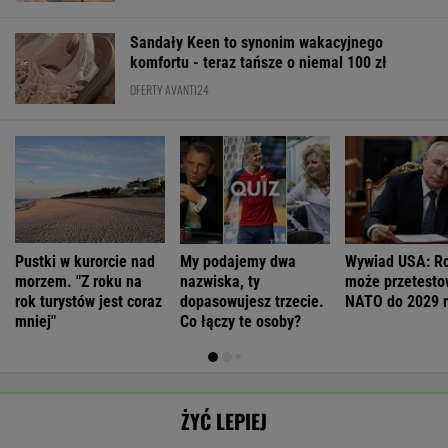
Sandały Keen to synonim wakacyjnego
komfortu - teraz tańsze o niemal 100 zł
OFERTY AVANTI24
Pustki w kurorcie nad
My podajemy dwa
Wywiad USA: Ro
morzem. "Z roku na
nazwiska, ty
może przetesto
rok turystów jest coraz
dopasowujesz trzecie.
NATO do 2029 
mniej"
Co łączy te osoby?
ŻYĆ LEPIEJ