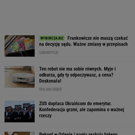
Frankowicze nie muszą czekać
na decyzję sądu. Ważne zmiany w przepisach
SUBSKRYPCJA
Ten robot nie ma sobie równych. Myje i
odkurza, gdy ty odpoczywasz, a cena?
Doskonała!
REKLAMA IROBOT
ZUS dopłaca Ukraińcom do emerytur.
Konfederacja grzmi, ale zapomina o ważnej
rzeczy
Rekord w Orlenie i nagła reakcja byłego