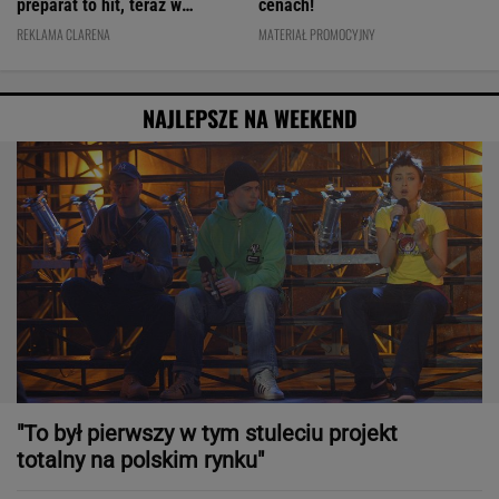
preparat to hit, teraz w
cenach!
świetnej cenie
REKLAMA CLARENA
MATERIAŁ PROMOCYJNY
NAJLEPSZE NA WEEKEND
"To był pierwszy w tym stuleciu projekt
totalny na polskim rynku"