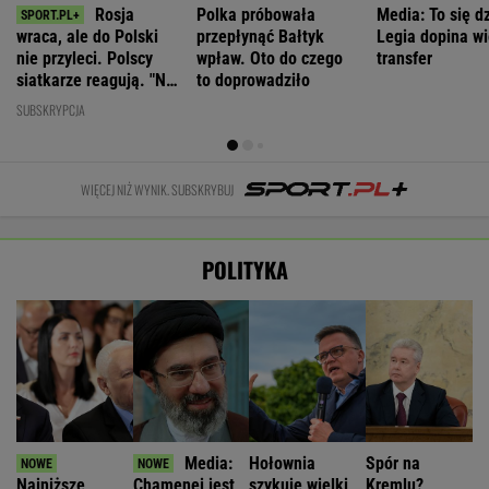
Rosja
Polka próbowała
Media: To się dz
wraca, ale do Polski
przepłynąć Bałtyk
Legia dopina wi
nie przyleci. Polscy
wpław. Oto do czego
transfer
siatkarze reagują. "Nie
to doprowadziło
rozumiem"
SUBSKRYPCJA
WIĘCEJ NIŻ WYNIK. SUBSKRYBUJ
POLITYKA
Media:
Hołownia
Spór na
Najniższe
Chamenei jest
szykuje wielki
Kremlu?