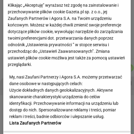
Partnerka Litewki po jego
Klikając „Akceptuję” wyrażasz też zgodę na zainstalowanie i
śmierci: Niektórzy zlecieli się jak sępy
przechowywanie plików cookie Gazeta.pl sp. z o.o., jej
Zaufanych Partnerów i Agora S.A. na Twoim urządzeniu
SUBSKRYPCJA
końcowym. Możesz w każdej chwili zmienić swoje preferencje
dotyczące plików cookie, wywołując narzędzie do zarządzania
Makabryczna zbrodnia pod Radomiem. Policja
twoimi preferencjami dot. przetwarzania danych poprzez
zatrzymała podejrzanych
odnośnik „Ustawienia prywatności ” w stopce serwisu i
przechodząc do „Ustawień Zaawansowanych”. Zmiana
ustawień plików cookie możliwa jest także za pomocą ustawień
przeglądarki.
DOMINIK
AGNIESZKA
MICHAŁ
MICHAŁ
Autorzy:
SENKOWSKI
NIEDZIAŁEK
TRELA
KIEDROWSKI
My, nasi Zaufani Partnerzy i Agora S.A. możemy przetwarzać
PROBLEMY POLSKICH SIATKARZY
ZNAK Z '30'
WISŁAWA SZYMBORSKA
dane osobowe w następujących celach:
Użycie dokładnych danych geolokalizacyjnych. Aktywne
skanowanie charakterystyki urządzenia do celów
LETNIE OKAZJE
identyfikacji. Przechowywanie informacji na urządzeniu lub
dostęp do nich. Spersonalizowane reklamy i treści, pomiar
reklam i treści, badnie odbiorców i ulepszanie usług.
Lista Zaufanych Partnerów