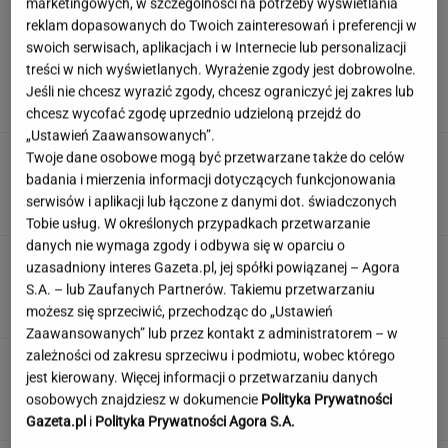
marketingowych, w szczególności na potrzeby wyświetlania
reklam dopasowanych do Twoich zainteresowań i preferencji w
swoich serwisach, aplikacjach i w Internecie lub personalizacji
Rozjuszony Olbrychski napisał list do Tuska.
treści w nich wyświetlanych. Wyrażenie zgody jest dobrowolne.
"To jest naplucie mi w twarz"
Jeśli nie chcesz wyrazić zgody, chcesz ograniczyć jej zakres lub
chcesz wycofać zgodę uprzednio udzieloną przejdź do
„Ustawień Zaawansowanych”.
Inwestują miliardy i narzekają. "Kolej niszczy
Twoje dane osobowe mogą być przetwarzane także do celów
polsko-niemiecką przyjaźń"
badania i mierzenia informacji dotyczących funkcjonowania
serwisów i aplikacji lub łączone z danymi dot. świadczonych
Tobie usług. W określonych przypadkach przetwarzanie
danych nie wymaga zgody i odbywa się w oparciu o
11 pytań o największe polskie miasta.
uzasadniony interes Gazeta.pl, jej spółki powiązanej – Agora
Wykształceni zgarną komplet
S.A. – lub Zaufanych Partnerów. Takiemu przetwarzaniu
możesz się sprzeciwić, przechodząc do „Ustawień
Zaawansowanych” lub przez kontakt z administratorem – w
zależności od zakresu sprzeciwu i podmiotu, wobec którego
Nie czekaj, aż będzie za późno. To może
jest kierowany. Więcej informacji o przetwarzaniu danych
oznaczać, że szkoła przestała służyć dziecku
osobowych znajdziesz w dokumencie
Polityka Prywatności
MATERIAŁ PROMOCYJNY
Gazeta.pl
i
Polityka Prywatności Agora S.A.