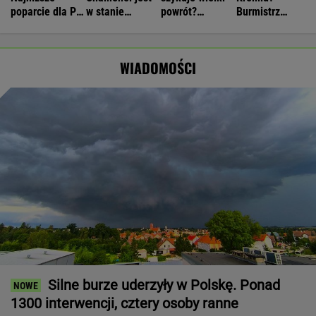
poparcie dla PiS
w stanie
powrót?
Burmistrz
w sondażu od
krytycznym.
"Planują
Moskwy
lat. Doda i jej
Tajne spotkanie
polityczny
ostrzega. "To
były mąż
w Teheranie
zamach"
może zabić
WIADOMOŚCI
oskarżeni
kraj"
Silne burze uderzyły w Polskę. Ponad
1300 interwencji, cztery osoby ranne