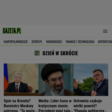
NAJPOPULARNIEJSZE
SPORT.PL
WIADOMOŚCI
FINANSE I TECHNOLOGIA
MOTORYZA
DZIEŃ W SKRÓCIE
Spór na Kremlu?
Media: Lider Iranu w
Hołownia szykuje
Burmistrz Moskwy
krytycznym stanie.
wielki powrót?
ostrzega. "To może
Prezydent miał tajne
"Planują polityczny