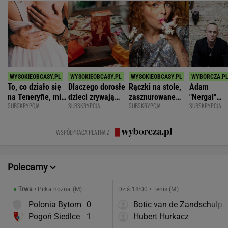
To, co działo się
Dlaczego dorosłe
Rączki na stole,
Adam
na Teneryfie, mi
dzieci zrywają
zasznurowane
"Nergal"
SUBSKRYPCJA
SUBSKRYPCJA
SUBSKRYPCJA
SUBSKRYPCJA
się należało. Nie
kontakt z
usta. Byłam
Darski: Ja
myślałam, że to
rodzicami?
wychowana w
wybieram
złe
dużej dyscyplinie
terapię, a
WSPÓŁPRACA PŁATNA Z
większość
facetów
alkohol
Polecamy
●
Trwa
• Piłka nożna (M)
Dziś 18:00 • Tenis (M)
Polonia Bytom
0
Botic van de Zandschulp
Pogoń Siedlce
1
Hubert Hurkacz