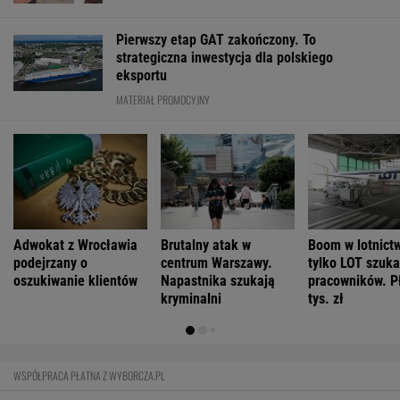
Pierwszy etap GAT zakończony. To
strategiczna inwestycja dla polskiego
eksportu
MATERIAŁ PROMOCYJNY
Adwokat z Wrocławia
Brutalny atak w
Boom w lotnictw
podejrzany o
centrum Warszawy.
tylko LOT szuka
oszukiwanie klientów
Napastnika szukają
pracowników. P
kryminalni
tys. zł
WSPÓŁPRACA PŁATNA Z WYBORCZA.PL