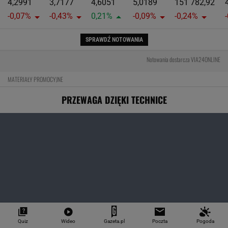
4,2991
3,7177
4,6051
5,0189
151 782,92
-0,07%
-0,43%
0,21%
-0,09%
-0,24%
SPRAWDŹ NOTOWANIA
Notowania dostarcza VIA24ONLINE
MATERIAŁY PROMOCYJNE
PRZEWAGA DZIĘKI TECHNICE
Quiz
Wideo
Gazeta.pl
Poczta
Pogoda