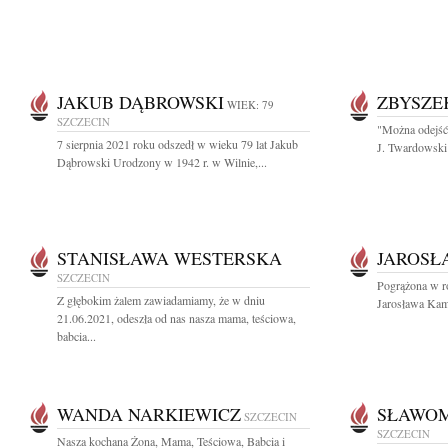
JAKUB DĄBROWSKI
ZBYSZE
WIEK: 79
SZCZECIN
"Można odejść 
7 sierpnia 2021 roku odszedł w wieku 79 lat Jakub
J. Twardowski 
Dąbrowski Urodzony w 1942 r. w Wilnie,...
STANISŁAWA WESTERSKA
JAROSŁ
SZCZECIN
Pogrążona w ro
Z głębokim żalem zawiadamiamy, że w dniu
Jarosława Kam
21.06.2021, odeszła od nas nasza mama, teściowa,
babcia...
WANDA NARKIEWICZ
SŁAWOM
SZCZECIN
SZCZECIN
Nasza kochana Żona, Mama, Teściowa, Babcia i