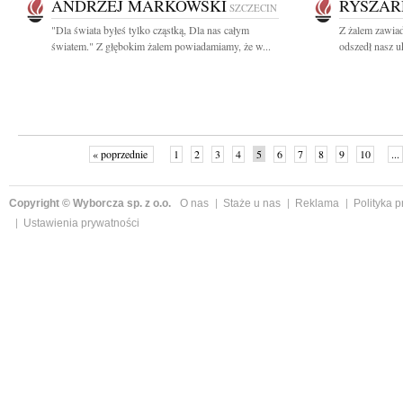
ANDRZEJ MARKOWSKI
RYSZAR
SZCZECIN
"Dla świata byłeś tylko cząstką, Dla nas całym
Z żalem zawiad
światem." Z głębokim żalem powiadamiamy, że w...
odszedł nasz u
« poprzednie
1
2
3
4
5
6
7
8
9
10
...
Copyright © Wyborcza sp. z o.o.
O nas
Staże u nas
Reklama
Polityka 
Ustawienia prywatności