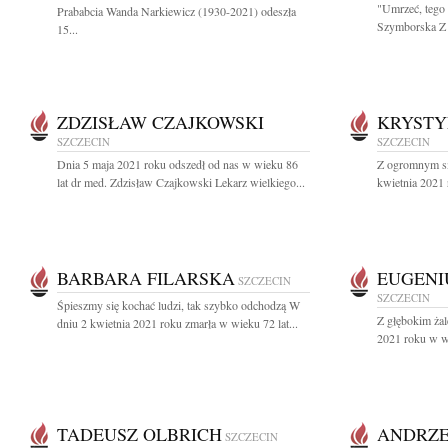
"Umrzeć, tego 
Prababcia Wanda Narkiewicz (1930-2021) odeszła
Szymborska Z 
15...
ZDZISŁAW CZAJKOWSKI
KRYSTY
SZCZECIN
SZCZECIN
Dnia 5 maja 2021 roku odszedł od nas w wieku 86
Z ogromnym sm
lat dr med. Zdzisław Czajkowski Lekarz wielkiego...
kwietnia 2021 
BARBARA FILARSKA
EUGENI
SZCZECIN
SZCZECIN
Śpieszmy się kochać ludzi, tak szybko odchodzą W
Z głębokim ża
dniu 2 kwietnia 2021 roku zmarła w wieku 72 lat...
2021 roku w wi
TADEUSZ OLBRICH
ANDRZE
SZCZECIN