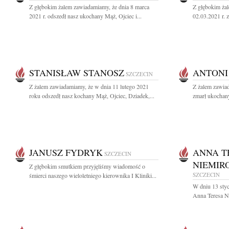
Z głębokim żalem zawiadamiamy, że dnia 8 marca
Z głębokim ża
2021 r. odszedł nasz ukochany Mąż, Ojciec i...
02.03.2021 r. z
STANISŁAW STANOSZ
ANTONI
SZCZECIN
Z żalem zawiadamiamy, że w dnia 11 lutego 2021
Z żalem zawiad
roku odszedł nasz kochany Mąż, Ojciec, Dziadek,...
zmarł ukochany
JANUSZ FYDRYK
ANNA T
SZCZECIN
NIEMIR
Z głębokim smutkiem przyjęliśmy wiadomość o
SZCZECIN
śmierci naszego wieloletniego kierownika I Kliniki...
W dniu 13 styc
Anna Teresa Ni