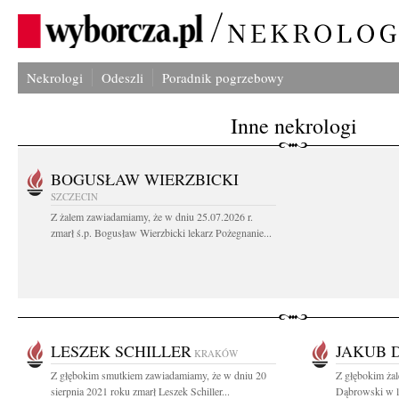
Nekrologi
Odeszli
Poradnik pogrzebowy
Inne nekrologi
BOGUSŁAW WIERZBICKI
SZCZECIN
Z żalem zawiadamiamy, że w dniu 25.07.2026 r.
zmarł ś.p. Bogusław Wierzbicki lekarz Pożegnanie...
LESZEK SCHILLER
JAKUB 
KRAKÓW
Z głębokim smutkiem zawiadamiamy, że w dniu 20
Z głębokim ża
sierpnia 2021 roku zmarł Leszek Schiller...
Dąbrowski w l