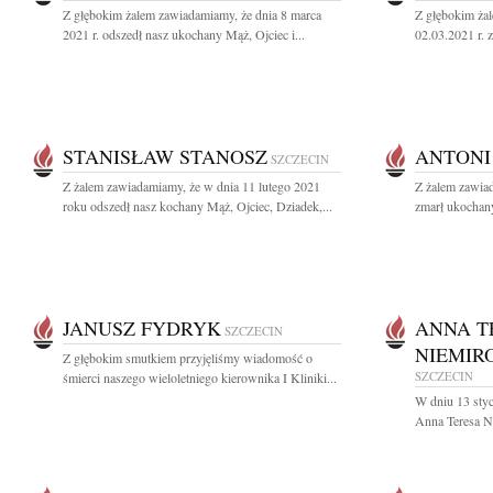
Z głębokim żalem zawiadamiamy, że dnia 8 marca
Z głębokim ża
2021 r. odszedł nasz ukochany Mąż, Ojciec i...
02.03.2021 r. z
STANISŁAW STANOSZ
ANTONI
SZCZECIN
Z żalem zawiadamiamy, że w dnia 11 lutego 2021
Z żalem zawiad
roku odszedł nasz kochany Mąż, Ojciec, Dziadek,...
zmarł ukochany
JANUSZ FYDRYK
ANNA T
SZCZECIN
NIEMIR
Z głębokim smutkiem przyjęliśmy wiadomość o
SZCZECIN
śmierci naszego wieloletniego kierownika I Kliniki...
W dniu 13 styc
Anna Teresa Ni