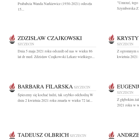
"Umrzeć, tego 
Prababcia Wanda Narkiewicz (1930-2021) odeszła
Szymborska Z 
15...
ZDZISŁAW CZAJKOWSKI
KRYSTY
SZCZECIN
SZCZECIN
Dnia 5 maja 2021 roku odszedł od nas w wieku 86
Z ogromnym sm
lat dr med. Zdzisław Czajkowski Lekarz wielkiego...
kwietnia 2021 
BARBARA FILARSKA
EUGENI
SZCZECIN
SZCZECIN
Śpieszmy się kochać ludzi, tak szybko odchodzą W
Z głębokim ża
dniu 2 kwietnia 2021 roku zmarła w wieku 72 lat...
2021 roku w wi
TADEUSZ OLBRICH
ANDRZE
SZCZECIN