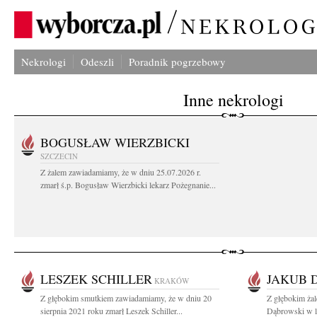
Nekrologi
Odeszli
Poradnik pogrzebowy
Inne nekrologi
BOGUSŁAW WIERZBICKI
SZCZECIN
Z żalem zawiadamiamy, że w dniu 25.07.2026 r.
zmarł ś.p. Bogusław Wierzbicki lekarz Pożegnanie...
LESZEK SCHILLER
JAKUB 
KRAKÓW
Z głębokim smutkiem zawiadamiamy, że w dniu 20
Z głębokim ża
sierpnia 2021 roku zmarł Leszek Schiller...
Dąbrowski w l