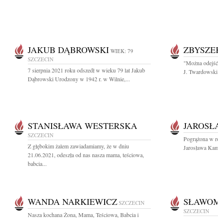
JAKUB DĄBROWSKI
ZBYSZE
WIEK: 79
SZCZECIN
"Można odejść 
7 sierpnia 2021 roku odszedł w wieku 79 lat Jakub
J. Twardowski 
Dąbrowski Urodzony w 1942 r. w Wilnie,...
STANISŁAWA WESTERSKA
JAROSŁ
SZCZECIN
Pogrążona w ro
Z głębokim żalem zawiadamiamy, że w dniu
Jarosława Kam
21.06.2021, odeszła od nas nasza mama, teściowa,
babcia...
WANDA NARKIEWICZ
SŁAWOM
SZCZECIN
SZCZECIN
Nasza kochana Żona, Mama, Teściowa, Babcia i