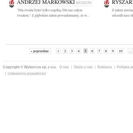
ANDRZEJ MARKOWSKI
RYSZAR
SZCZECIN
"Dla świata byłeś tylko cząstką, Dla nas całym
Z żalem zawiad
światem." Z głębokim żalem powiadamiamy, że w...
odszedł nasz u
« poprzednie
1
2
3
4
5
6
7
8
9
10
...
Copyright © Wyborcza sp. z o.o.
O nas
Staże u nas
Reklama
Polityka 
Ustawienia prywatności