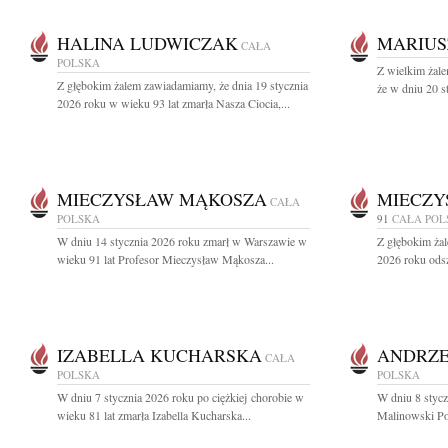
HALINA LUDWICZAK
MARIUS
CAŁA
POLSKA
Z wielkim żale
Z głębokim żalem zawiadamiamy, że dnia 19 stycznia
że w dniu 20 s
2026 roku w wieku 93 lat zmarła Nasza Ciocia,...
MIECZYSŁAW MĄKOSZA
MIECZY
CAŁA
POLSKA
91
CAŁA POL
W dniu 14 stycznia 2026 roku zmarł w Warszawie w
Z głębokim żal
wieku 91 lat Profesor Mieczysław Mąkosza...
2026 roku odsz
IZABELLA KUCHARSKA
ANDRZE
CAŁA
POLSKA
POLSKA
W dniu 7 stycznia 2026 roku po ciężkiej chorobie w
W dniu 8 styc
wieku 81 lat zmarła Izabella Kucharska...
Malinowski Poż