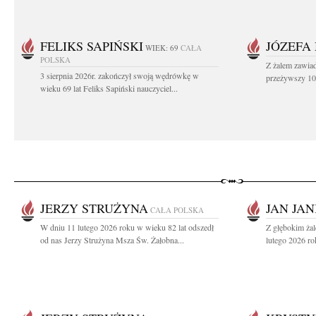
FELIKS SAPIŃSKI
JÓZEFA
WIEK: 69
CAŁA
POLSKA
Z żalem zawiad
3 sierpnia 2026r. zakończył swoją wędrówkę w
przeżywszy 104
wieku 69 lat Feliks Sapiński nauczyciel...
JERZY STRUŻYNA
JAN JAN
CAŁA POLSKA
W dniu 11 lutego 2026 roku w wieku 82 lat odszedł
Z głębokim ża
od nas Jerzy Strużyna Msza Św. Żałobna...
lutego 2026 ro