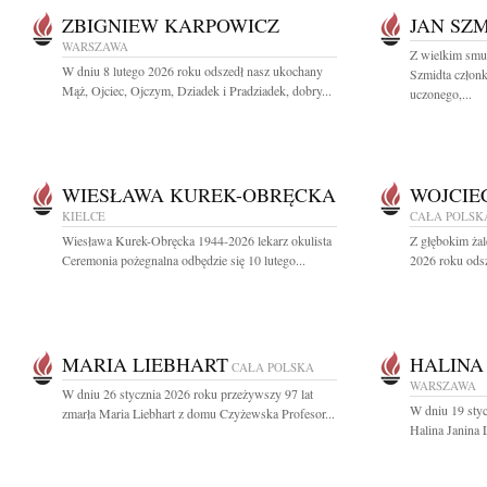
ZBIGNIEW KARPOWICZ
JAN SZ
WARSZAWA
Z wielkim smu
W dniu 8 lutego 2026 roku odszedł nasz ukochany
Szmidta członk
Mąż, Ojciec, Ojczym, Dziadek i Pradziadek, dobry...
uczonego,...
WIESŁAWA KUREK-OBRĘCKA
WOJCIE
KIELCE
CAŁA POLSK
Wiesława Kurek-Obręcka 1944-2026 lekarz okulista
Z głębokim żal
Ceremonia pożegnalna odbędzie się 10 lutego...
2026 roku odsz
MARIA LIEBHART
HALINA
CAŁA POLSKA
WARSZAWA
W dniu 26 stycznia 2026 roku przeżywszy 97 lat
W dniu 19 styc
zmarła Maria Liebhart z domu Czyżewska Profesor...
Halina Janina 