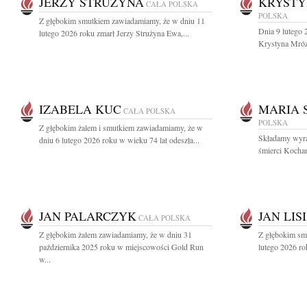
JERZY STRUŻYNA
KRYSTY
CAŁA POLSKA
POLSKA
Z głębokim smutkiem zawiadamiamy, że w dniu 11
Dnia 9 lutego 
lutego 2026 roku zmarł Jerzy Strużyna Ewa,...
Krystyna Mróz
IZABELA KUC
MARIA 
CAŁA POLSKA
POLSKA
Z głębokim żalem i smutkiem zawiadamiamy, że w
Składamy wyra
dniu 6 lutego 2026 roku w wieku 74 lat odeszła...
śmierci Kochan
JAN PALARCZYK
JAN LIS
CAŁA POLSKA
Z głębokim żalem zawiadamiamy, że w dniu 31
Z głębokim smu
października 2025 roku w miejscowości Gold Run
lutego 2026 ro
w...