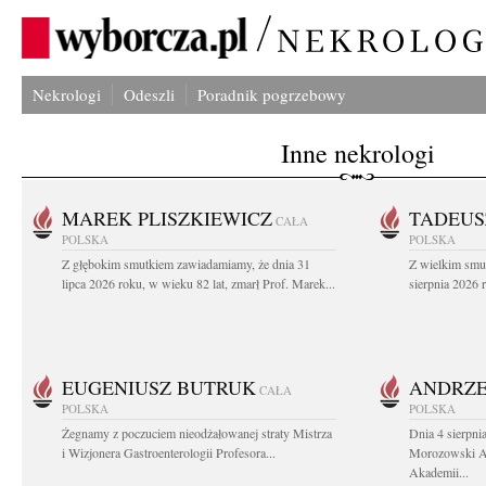
Nekrologi
Odeszli
Poradnik pogrzebowy
Inne nekrologi
MAREK PLISZKIEWICZ
TADEUS
CAŁA
POLSKA
POLSKA
Z głębokim smutkiem zawiadamiamy, że dnia 31
Z wielkim smu
lipca 2026 roku, w wieku 82 lat, zmarł Prof. Marek...
sierpnia 2026 r
EUGENIUSZ BUTRUK
ANDRZE
CAŁA
POLSKA
POLSKA
Żegnamy z poczuciem nieodżałowanej straty Mistrza
Dnia 4 sierpni
i Wizjonera Gastroenterologii Profesora...
Morozowski Ab
Akademii...