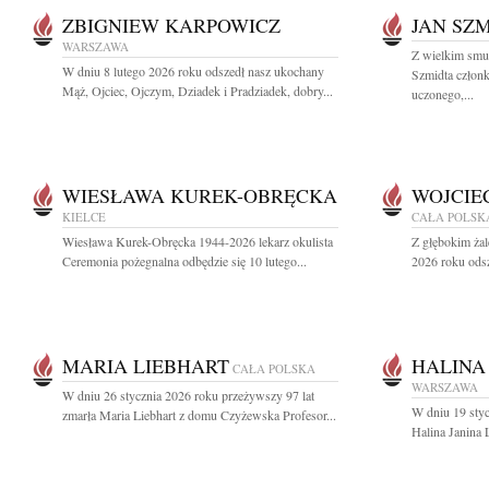
ZBIGNIEW KARPOWICZ
JAN SZ
WARSZAWA
Z wielkim smu
W dniu 8 lutego 2026 roku odszedł nasz ukochany
Szmidta członk
Mąż, Ojciec, Ojczym, Dziadek i Pradziadek, dobry...
uczonego,...
WIESŁAWA KUREK-OBRĘCKA
WOJCIE
KIELCE
CAŁA POLSK
Wiesława Kurek-Obręcka 1944-2026 lekarz okulista
Z głębokim żal
Ceremonia pożegnalna odbędzie się 10 lutego...
2026 roku odsz
MARIA LIEBHART
HALINA
CAŁA POLSKA
WARSZAWA
W dniu 26 stycznia 2026 roku przeżywszy 97 lat
W dniu 19 styc
zmarła Maria Liebhart z domu Czyżewska Profesor...
Halina Janina 