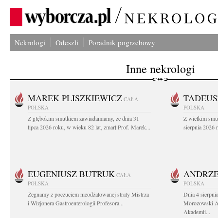
Nekrologi
Odeszli
Poradnik pogrzebowy
Inne nekrologi
MAREK PLISZKIEWICZ
TADEUS
CAŁA
POLSKA
POLSKA
Z głębokim smutkiem zawiadamiamy, że dnia 31
Z wielkim smu
lipca 2026 roku, w wieku 82 lat, zmarł Prof. Marek...
sierpnia 2026 r
EUGENIUSZ BUTRUK
ANDRZE
CAŁA
POLSKA
POLSKA
Żegnamy z poczuciem nieodżałowanej straty Mistrza
Dnia 4 sierpni
i Wizjonera Gastroenterologii Profesora...
Morozowski Ab
Akademii...