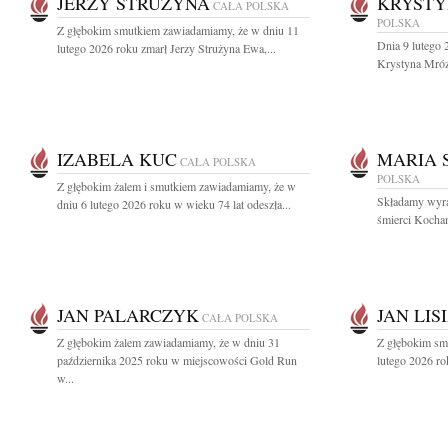
JERZY STRUŻYNA
KRYSTY
CAŁA POLSKA
POLSKA
Z głębokim smutkiem zawiadamiamy, że w dniu 11
Dnia 9 lutego 
lutego 2026 roku zmarł Jerzy Strużyna Ewa,...
Krystyna Mróz
IZABELA KUC
MARIA 
CAŁA POLSKA
POLSKA
Z głębokim żalem i smutkiem zawiadamiamy, że w
Składamy wyra
dniu 6 lutego 2026 roku w wieku 74 lat odeszła...
śmierci Kochan
JAN PALARCZYK
JAN LIS
CAŁA POLSKA
Z głębokim żalem zawiadamiamy, że w dniu 31
Z głębokim smu
października 2025 roku w miejscowości Gold Run
lutego 2026 ro
w...