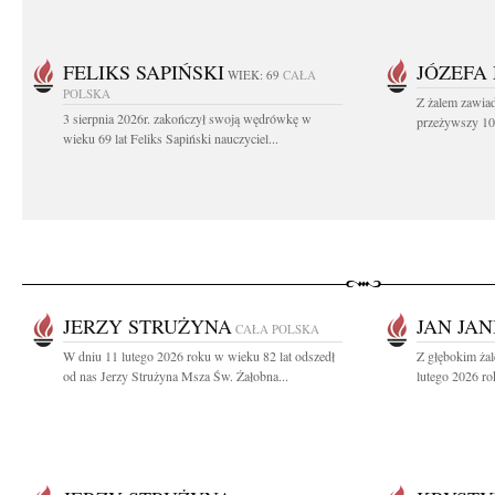
FELIKS SAPIŃSKI
JÓZEFA
WIEK: 69
CAŁA
POLSKA
Z żalem zawiad
3 sierpnia 2026r. zakończył swoją wędrówkę w
przeżywszy 104
wieku 69 lat Feliks Sapiński nauczyciel...
JERZY STRUŻYNA
JAN JAN
CAŁA POLSKA
W dniu 11 lutego 2026 roku w wieku 82 lat odszedł
Z głębokim ża
od nas Jerzy Strużyna Msza Św. Żałobna...
lutego 2026 ro