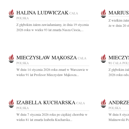
HALINA LUDWICZAK
MARIUS
CAŁA
POLSKA
Z wielkim żale
Z głębokim żalem zawiadamiamy, że dnia 19 stycznia
że w dniu 20 s
2026 roku w wieku 93 lat zmarła Nasza Ciocia,...
MIECZYSŁAW MĄKOSZA
MIECZY
CAŁA
POLSKA
91
CAŁA POL
W dniu 14 stycznia 2026 roku zmarł w Warszawie w
Z głębokim żal
wieku 91 lat Profesor Mieczysław Mąkosza...
2026 roku odsz
IZABELLA KUCHARSKA
ANDRZE
CAŁA
POLSKA
POLSKA
W dniu 7 stycznia 2026 roku po ciężkiej chorobie w
W dniu 8 styc
wieku 81 lat zmarła Izabella Kucharska...
Malinowski Poż