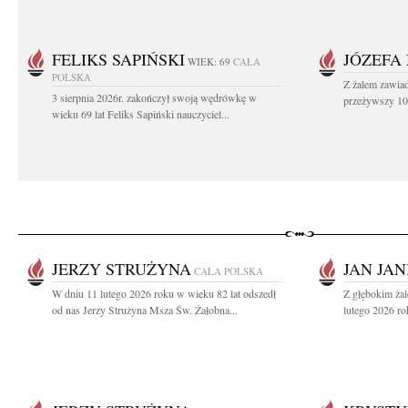
FELIKS SAPIŃSKI
JÓZEFA
WIEK: 69
CAŁA
POLSKA
Z żalem zawiad
3 sierpnia 2026r. zakończył swoją wędrówkę w
przeżywszy 104
wieku 69 lat Feliks Sapiński nauczyciel...
JERZY STRUŻYNA
JAN JAN
CAŁA POLSKA
W dniu 11 lutego 2026 roku w wieku 82 lat odszedł
Z głębokim ża
od nas Jerzy Strużyna Msza Św. Żałobna...
lutego 2026 ro