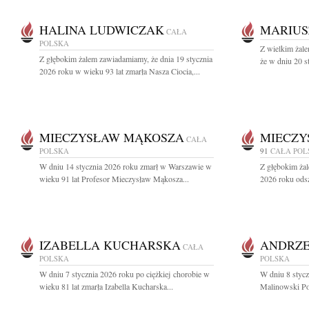
HALINA LUDWICZAK
MARIUS
CAŁA
POLSKA
Z wielkim żale
Z głębokim żalem zawiadamiamy, że dnia 19 stycznia
że w dniu 20 s
2026 roku w wieku 93 lat zmarła Nasza Ciocia,...
MIECZYSŁAW MĄKOSZA
MIECZY
CAŁA
POLSKA
91
CAŁA POL
W dniu 14 stycznia 2026 roku zmarł w Warszawie w
Z głębokim żal
wieku 91 lat Profesor Mieczysław Mąkosza...
2026 roku odsz
IZABELLA KUCHARSKA
ANDRZE
CAŁA
POLSKA
POLSKA
W dniu 7 stycznia 2026 roku po ciężkiej chorobie w
W dniu 8 styc
wieku 81 lat zmarła Izabella Kucharska...
Malinowski Poż