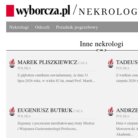
Nekrologi
Odeszli
Poradnik pogrzebowy
Inne nekrologi
MAREK PLISZKIEWICZ
TADEUS
CAŁA
POLSKA
POLSKA
Z głębokim smutkiem zawiadamiamy, że dnia 31
Z wielkim smu
lipca 2026 roku, w wieku 82 lat, zmarł Prof. Marek...
sierpnia 2026 r
EUGENIUSZ BUTRUK
ANDRZE
CAŁA
POLSKA
POLSKA
Żegnamy z poczuciem nieodżałowanej straty Mistrza
Dnia 4 sierpni
i Wizjonera Gastroenterologii Profesora...
Morozowski Ab
Akademii...