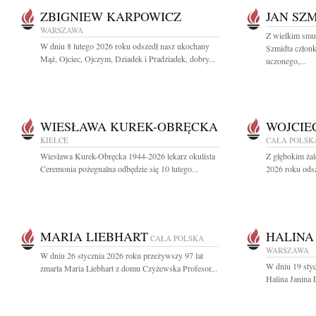
ZBIGNIEW KARPOWICZ
JAN SZ
WARSZAWA
Z wielkim smu
W dniu 8 lutego 2026 roku odszedł nasz ukochany
Szmidta członk
Mąż, Ojciec, Ojczym, Dziadek i Pradziadek, dobry...
uczonego,...
WIESŁAWA KUREK-OBRĘCKA
WOJCIE
KIELCE
CAŁA POLSK
Wiesława Kurek-Obręcka 1944-2026 lekarz okulista
Z głębokim żal
Ceremonia pożegnalna odbędzie się 10 lutego...
2026 roku odsz
MARIA LIEBHART
HALINA
CAŁA POLSKA
WARSZAWA
W dniu 26 stycznia 2026 roku przeżywszy 97 lat
W dniu 19 styc
zmarła Maria Liebhart z domu Czyżewska Profesor...
Halina Janina 