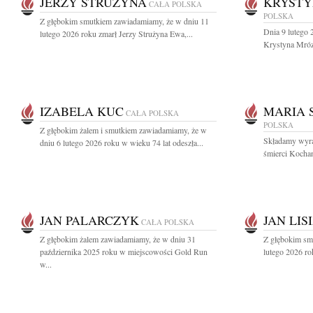
JERZY STRUŻYNA
KRYSTY
CAŁA POLSKA
POLSKA
Z głębokim smutkiem zawiadamiamy, że w dniu 11
Dnia 9 lutego 
lutego 2026 roku zmarł Jerzy Strużyna Ewa,...
Krystyna Mróz
IZABELA KUC
MARIA 
CAŁA POLSKA
POLSKA
Z głębokim żalem i smutkiem zawiadamiamy, że w
Składamy wyra
dniu 6 lutego 2026 roku w wieku 74 lat odeszła...
śmierci Kochan
JAN PALARCZYK
JAN LIS
CAŁA POLSKA
Z głębokim żalem zawiadamiamy, że w dniu 31
Z głębokim smu
października 2025 roku w miejscowości Gold Run
lutego 2026 ro
w...