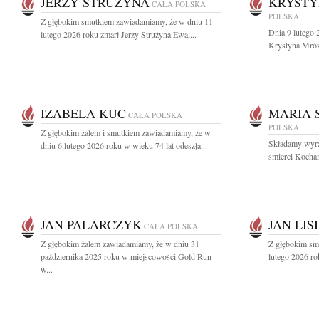
JERZY STRUŻYNA
KRYSTY
CAŁA POLSKA
POLSKA
Z głębokim smutkiem zawiadamiamy, że w dniu 11
Dnia 9 lutego 
lutego 2026 roku zmarł Jerzy Strużyna Ewa,...
Krystyna Mróz
IZABELA KUC
MARIA 
CAŁA POLSKA
POLSKA
Z głębokim żalem i smutkiem zawiadamiamy, że w
Składamy wyra
dniu 6 lutego 2026 roku w wieku 74 lat odeszła...
śmierci Kochan
JAN PALARCZYK
JAN LIS
CAŁA POLSKA
Z głębokim żalem zawiadamiamy, że w dniu 31
Z głębokim smu
października 2025 roku w miejscowości Gold Run
lutego 2026 ro
w...