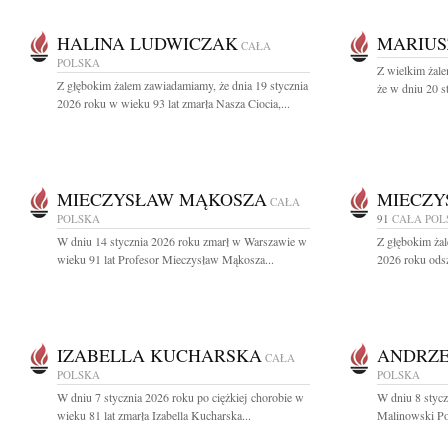
HALINA LUDWICZAK
MARIUS
CAŁA
POLSKA
Z wielkim żale
Z głębokim żalem zawiadamiamy, że dnia 19 stycznia
że w dniu 20 s
2026 roku w wieku 93 lat zmarła Nasza Ciocia,...
MIECZYSŁAW MĄKOSZA
MIECZY
CAŁA
POLSKA
91
CAŁA POL
W dniu 14 stycznia 2026 roku zmarł w Warszawie w
Z głębokim żal
wieku 91 lat Profesor Mieczysław Mąkosza...
2026 roku odsz
IZABELLA KUCHARSKA
ANDRZE
CAŁA
POLSKA
POLSKA
W dniu 7 stycznia 2026 roku po ciężkiej chorobie w
W dniu 8 styc
wieku 81 lat zmarła Izabella Kucharska...
Malinowski Poż