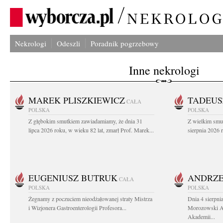
Nekrologi
Odeszli
Poradnik pogrzebowy
Inne nekrologi
MAREK PLISZKIEWICZ
TADEUS
CAŁA
POLSKA
POLSKA
Z głębokim smutkiem zawiadamiamy, że dnia 31
Z wielkim smu
lipca 2026 roku, w wieku 82 lat, zmarł Prof. Marek...
sierpnia 2026 r
EUGENIUSZ BUTRUK
ANDRZE
CAŁA
POLSKA
POLSKA
Żegnamy z poczuciem nieodżałowanej straty Mistrza
Dnia 4 sierpni
i Wizjonera Gastroenterologii Profesora...
Morozowski Ab
Akademii...