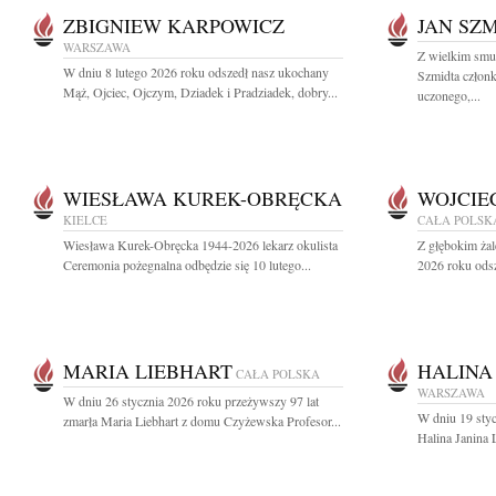
ZBIGNIEW KARPOWICZ
JAN SZ
WARSZAWA
Z wielkim smu
W dniu 8 lutego 2026 roku odszedł nasz ukochany
Szmidta członk
Mąż, Ojciec, Ojczym, Dziadek i Pradziadek, dobry...
uczonego,...
WIESŁAWA KUREK-OBRĘCKA
WOJCIE
KIELCE
CAŁA POLSK
Wiesława Kurek-Obręcka 1944-2026 lekarz okulista
Z głębokim żal
Ceremonia pożegnalna odbędzie się 10 lutego...
2026 roku odsz
MARIA LIEBHART
HALINA
CAŁA POLSKA
WARSZAWA
W dniu 26 stycznia 2026 roku przeżywszy 97 lat
W dniu 19 styc
zmarła Maria Liebhart z domu Czyżewska Profesor...
Halina Janina 