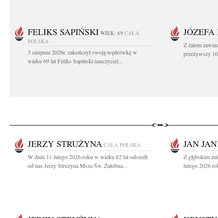
FELIKS SAPIŃSKI
JÓZEFA
WIEK: 69
CAŁA
POLSKA
Z żalem zawiad
3 sierpnia 2026r. zakończył swoją wędrówkę w
przeżywszy 104
wieku 69 lat Feliks Sapiński nauczyciel...
JERZY STRUŻYNA
JAN JAN
CAŁA POLSKA
W dniu 11 lutego 2026 roku w wieku 82 lat odszedł
Z głębokim ża
od nas Jerzy Strużyna Msza Św. Żałobna...
lutego 2026 ro