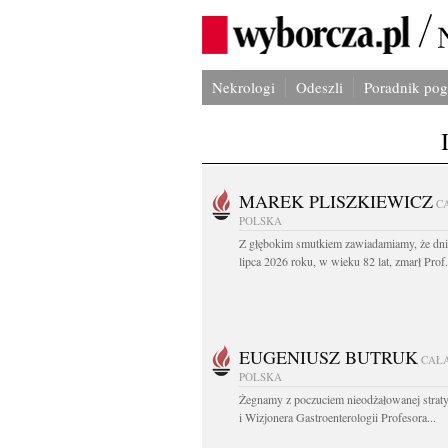
Nekrologi
Odeszli
Poradnik po
MAREK PLISZKIEWICZ
C
POLSKA
Z głębokim smutkiem zawiadamiamy, że dni
lipca 2026 roku, w wieku 82 lat, zmarł Prof
EUGENIUSZ BUTRUK
CAŁ
POLSKA
Żegnamy z poczuciem nieodżałowanej straty
i Wizjonera Gastroenterologii Profesora...