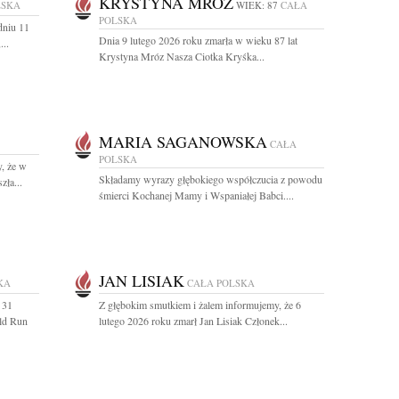
KRYSTYNA MRÓZ
LSKA
WIEK: 87
CAŁA
POLSKA
dniu 11
Dnia 9 lutego 2026 roku zmarła w wieku 87 lat
...
Krystyna Mróz Nasza Ciotka Kryśka...
MARIA SAGANOWSKA
CAŁA
POLSKA
, że w
Składamy wyrazy głębokiego współczucia z powodu
zła...
śmierci Kochanej Mamy i Wspaniałej Babci....
JAN LISIAK
KA
CAŁA POLSKA
 31
Z głębokim smutkiem i żalem informujemy, że 6
ld Run
lutego 2026 roku zmarł Jan Lisiak Członek...