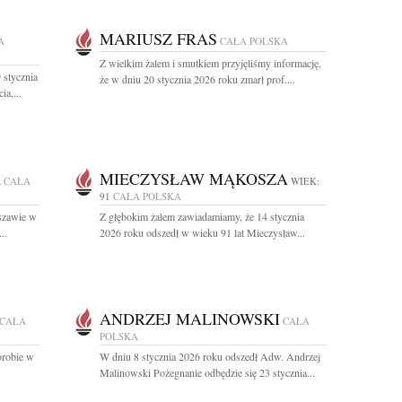
MARIUSZ FRAS
A
CAŁA POLSKA
Z wielkim żalem i smutkiem przyjęliśmy informację,
 stycznia
że w dniu 20 stycznia 2026 roku zmarł prof....
a,...
A
MIECZYSŁAW MĄKOSZA
CAŁA
WIEK:
91
CAŁA POLSKA
szawie w
Z głębokim żalem zawiadamiamy, że 14 stycznia
..
2026 roku odszedł w wieku 91 lat Mieczysław...
ANDRZEJ MALINOWSKI
CAŁA
CAŁA
POLSKA
orobie w
W dniu 8 stycznia 2026 roku odszedł Adw. Andrzej
Malinowski Pożegnanie odbędzie się 23 stycznia...