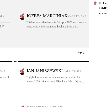
Feliks
3 sierp
+ więc
JÓZEFA MARCINIAK
AŁA
CAŁA POLSKA
Z żalem zawiadamiamy, że 26 lipca 2026 roku zmarła
kę w
przeżywszy 104 lata nasza kochana Mama i...
więcej
JAN JANISZEWSKI
LSKA
CAŁA POLSKA
 odszedł
Z głębokim żalem zawiadamiamy, że w dniu 15
lutego 2026 roku odszedł Ukochany Mąż, Ojciec,...