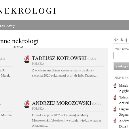
grzebowy
Inne nekrologi
Szukaj
Imię i naz
TADEUSZ KOTŁOWSKI
AŁA
CAŁA
POLSKA
a 31
Z wielkim smutkiem zawiadamiamy, że dnia 3
. Marek...
sierpnia 2026 roku zmarł prof. dr hab. Tadeusz...
INNE NE
Marek 
Z głęb
Tadeus
ANDRZEJ MOROZOWSKI
Z wiel
A
CAŁA
POLSKA
Eugeni
Żegnam
 Mistrza
Dnia 4 sierpnia 2026 roku zmarł Andrzej
Morozowski Absolwent wydziału wiedzy o teatrze
Andrze
Akademii...
Dnia 4 