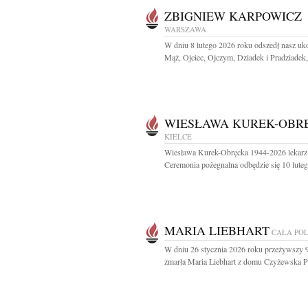
ZBIGNIEW KARPOWICZ
WARSZAWA
W dniu 8 lutego 2026 roku odszedł nasz u
Mąż, Ojciec, Ojczym, Dziadek i Pradziadek,
WIESŁAWA KUREK-OBR
KIELCE
Wiesława Kurek-Obręcka 1944-2026 lekarz 
Ceremonia pożegnalna odbędzie się 10 luteg
MARIA LIEBHART
CAŁA PO
W dniu 26 stycznia 2026 roku przeżywszy 9
zmarła Maria Liebhart z domu Czyżewska Pr