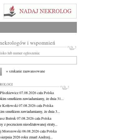
 nekrologów i wspomnień
wisko lub numer ogłoszenia:
+ szukanie zaawansowane
KROLOGI
Pliszkiewicz
07.08.2026
cała Polska
okim smutkiem zawiadamiamy, że dnia 31...
z Kotłowski
07.08.2026
cała Polska
kim smutkiem zawiadamiamy, że dnia 3...
usz Butruk
07.08.2026
cała Polska
y z poczuciem nieodżałowanej straty...
j Morozowski
06.08.2026
cała Polska
sierpnia 2026 roku zmarł Andrzej...