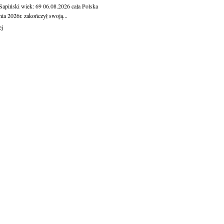
 Sapiński
wiek: 69
06.08.2026
cała Polska
nia 2026r. zakończył swoją...
ej