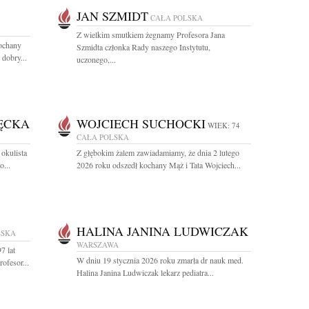
JAN SZMIDT
CAŁA POLSKA
Z wielkim smutkiem żegnamy Profesora Jana
kochany
Szmidta członka Rady naszego Instytutu,
 dobry...
uczonego,...
ĘCKA
WOJCIECH SUCHOCKI
WIEK: 74
CAŁA POLSKA
okulista
Z głębokim żalem zawiadamiamy, że dnia 2 lutego
o...
2026 roku odszedł kochany Mąż i Tata Wojciech...
HALINA JANINA LUDWICZAK
LSKA
WARSZAWA
7 lat
W dniu 19 stycznia 2026 roku zmarła dr nauk med.
ofesor...
Halina Janina Ludwiczak lekarz pediatra...