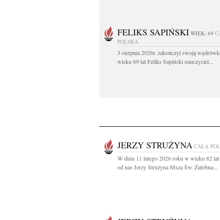
FELIKS SAPIŃSKI
WIEK: 69
C
POLSKA
3 sierpnia 2026r. zakończył swoją wędrów
wieku 69 lat Feliks Sapiński nauczyciel...
JERZY STRUŻYNA
CAŁA PO
W dniu 11 lutego 2026 roku w wieku 82 lat
od nas Jerzy Strużyna Msza Św. Żałobna...