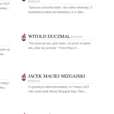
POZNAŃ
ego 2025
"Śpieszcie sie kochać ludzi - tak szybko odchodzą" Z
ntami...
niezmiernym żalem zawiadamiamy, że w dniu...
WITOLD DUCZMAL
POZNAŃ
"Nie jesteś już tam, gdzie byłeś. Ale jesteś wszędzie
tam, gdzie my jesteśmy." Victor Hugo Z...
aniu się
aś...
JACEK MACIEJ MIZGAJSKI
POZNAŃ
 lutego
Z ogromnym żalem informujemy, że 9 lutego 2025
na...
roku zmarł Jacek Maciej Mizgajski Mąż, Tatuś,...