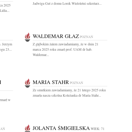
Jadwiga Gut z domu Lorek Wieloletni sekretarz...
ca 2025
idia...
WALDEMAR GŁAZ
POZNAŃ
. Jerzym
Z głębokim żalem zawiadamiamy, że w dniu 21
ogu 23...
marca 2025 roku zmarł prof. UAM dr hab.
Waldemar...
I
MARIA STAHR
POZNAŃ
Ze smutkiem zawiadamiamy, że 21 lutego 2025 roku
zmarła nasza szkolna Koleżanka dr Maria Stahr...
zmarł w
JOLANTA ŚMIGIELSKA
NAŃ
WIEK: 71