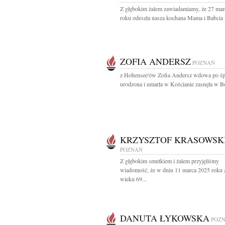
Z głębokim żalem zawiadamiamy, że 27 mar
roku odeszła nasza kochana Mama i Babcia L
ZOFIA ANDERSZ
POZNAŃ
z Hohensee'ów Zofia Andersz wdowa po śp
urodzona i umarła w Kościanie zasnęła w B
KRZYSZTOF KRASOWSK
POZNAŃ
Z głębokim smutkiem i żalem przyjęliśmy
wiadomość, że w dniu 11 marca 2025 roku 
wieku 69...
DANUTA ŁYKOWSKA
POZ