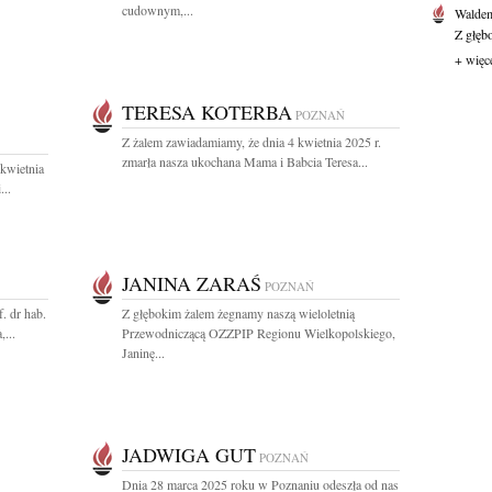
cudownym,...
Waldem
Z głęb
+ więc
TERESA KOTERBA
POZNAŃ
Z żalem zawiadamiamy, że dnia 4 kwietnia 2025 r.
zmarła nasza ukochana Mama i Babcia Teresa...
kwietnia
...
JANINA ZARAŚ
POZNAŃ
. dr hab.
Z głębokim żalem żegnamy naszą wieloletnią
...
Przewodniczącą OZZPIP Regionu Wielkopolskiego,
Janinę...
JADWIGA GUT
POZNAŃ
Dnia 28 marca 2025 roku w Poznaniu odeszła od nas