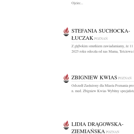
Ojciec...
STEFANIA SUCHOCKA-
ŁUCZAK
POZNAŃ
Z głębokim smutkiem zawiadamiamy, że 11 
2025 roku odeszła od nas Mama, Teściowa i
ZBIGNIEW KWIAS
POZNAŃ
Odszedł Zasłużony dla Miasta Poznania prof
n. med. Zbigniew Kwias Wybitny specjalista,
LIDIA DRĄGOWSKA-
ZIEMIAŃSKA
POZNAŃ