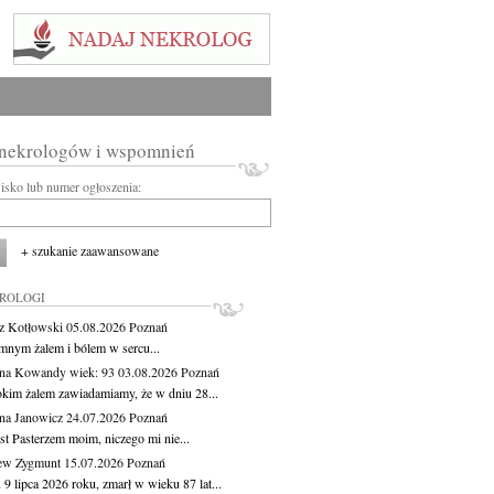
 nekrologów i wspomnień
wisko lub numer ogłoszenia:
+ szukanie zaawansowane
KROLOGI
z Kotłowski
05.08.2026
Poznań
mnym żalem i bólem w sercu...
yna Kowandy
wiek: 93
03.08.2026
Poznań
okim żalem zawiadamiamy, że w dniu 28...
na Janowicz
24.07.2026
Poznań
st Pasterzem moim, niczego mi nie...
ew Zygmunt
15.07.2026
Poznań
9 lipca 2026 roku, zmarł w wieku 87 lat...