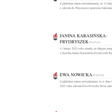
Z głębokim żalem zawiadamiamy, że 15 lut
r. odeszła do Wieczności opatrzona Sakrame
JANINA KARASIŃSKA-
FRYDRYSZEK
POZNAŃ
11 lutego 2025 roku zmarła, po długim zmag
z chorobą Janina Karasińska-Frydryszek Był
EWA NOWICKA
POZNAŃ
Z głębokim żalem zawiadamiam, że w dniu 9
2025 roku odeszła Ewa Nowicka Msza żałob