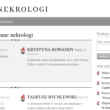
grzebowy
Inne nekrologi
Szukaj
Imię i naz
KRYSTYNA KOWANDY
ZNAŃ
WIEK: 93
POZNAŃ
amiamy,
Z głębokim żalem zawiadamiamy, że w dniu 28 lipca
2026 w wieku 93 lat zmarła nasza ukochana...
INNE NE
Tadeus
Z ogro
Kryst
Z głęb
Krysty
TADEUSZ RYCHLEWSKI
POZNAŃ
POZNAŃ
"Pan je
Zbigni
 23
Z ogromnym bólem w sercach zawiadamiamy o
W dniu 
 Mąż,
śmierci Tadeusza Rychlewskiego Byłeś