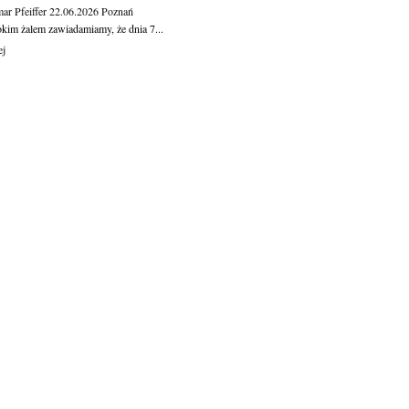
ar Pfeiffer
22.06.2026
Poznań
okim żalem zawiadamiamy, że dnia 7...
ej