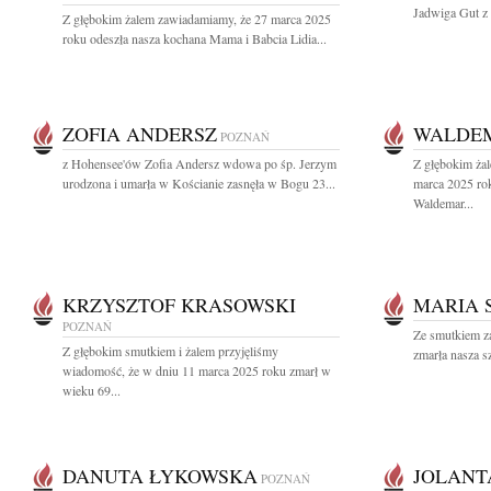
Jadwiga Gut z 
Z głębokim żalem zawiadamiamy, że 27 marca 2025
roku odeszła nasza kochana Mama i Babcia Lidia...
ZOFIA ANDERSZ
WALDE
POZNAŃ
z Hohensee'ów Zofia Andersz wdowa po śp. Jerzym
Z głębokim ża
urodzona i umarła w Kościanie zasnęła w Bogu 23...
marca 2025 ro
Waldemar...
KRZYSZTOF KRASOWSKI
MARIA 
POZNAŃ
Ze smutkiem z
Z głębokim smutkiem i żalem przyjęliśmy
zmarła nasza s
wiadomość, że w dniu 11 marca 2025 roku zmarł w
wieku 69...
DANUTA ŁYKOWSKA
JOLANT
POZNAŃ