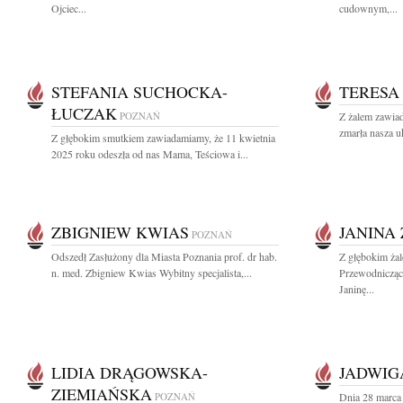
Ojciec...
cudownym,...
STEFANIA SUCHOCKA-
TERESA
ŁUCZAK
POZNAŃ
Z żalem zawiad
zmarła nasza u
Z głębokim smutkiem zawiadamiamy, że 11 kwietnia
2025 roku odeszła od nas Mama, Teściowa i...
ZBIGNIEW KWIAS
JANINA
POZNAŃ
Odszedł Zasłużony dla Miasta Poznania prof. dr hab.
Z głębokim żal
n. med. Zbigniew Kwias Wybitny specjalista,...
Przewodnicząc
Janinę...
LIDIA DRĄGOWSKA-
JADWIG
ZIEMIAŃSKA
POZNAŃ
Dnia 28 marca