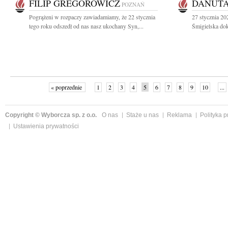
FILIP GREGOROWICZ
DANUTA
POZNAŃ
Pogrążeni w rozpaczy zawiadamiamy, że 22 stycznia
27 stycznia 20
tego roku odszedł od nas nasz ukochany Syn,...
Śmigielska dok
« poprzednie
1
2
3
4
5
6
7
8
9
10
...
Copyright © Wyborcza sp. z o.o.
O nas
Staże u nas
Reklama
Polityka 
Ustawienia prywatności