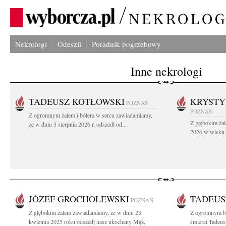
Nekrologi
Odeszli
Poradnik pogrzebowy
Inne nekrologi
TADEUSZ KOTŁOWSKI
KRYST
POZNAŃ
POZNAŃ
Z ogromnym żalem i bólem w sercu zawiadamiamy,
Z głębokim żal
że w dniu 3 sierpnia 2026 r. odszedł od...
2026 w wieku 9
JÓZEF GROCHOLEWSKI
TADEUS
POZNAŃ
Z głębokim żalem zawiadamiamy, że w dniu 23
Z ogromnym b
kwietnia 2025 roku odszedł nasz ukochany Mąż,
śmierci Tadeu