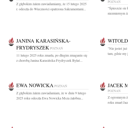
POZNAŃ
Z głębokim żalem zawiadamiamy, że 15 lutego 2025
"Śpieszcie sie
r. odeszła do Wieczności opatrzona Sakramentami...
niezmiernym ż
JANINA KARASIŃSKA-
WITOLD
FRYDRYSZEK
POZNAŃ
"Nie jesteś już
tam, gdzie my 
11 lutego 2025 roku zmarła, po długim zmaganiu się
z chorobą Janina Karasińska-Frydryszek Byłaś...
EWA NOWICKA
JACEK M
POZNAŃ
POZNAŃ
Z głębokim żalem zawiadamiam, że w dniu 9 lutego
Z ogromnym ża
2025 roku odeszła Ewa Nowicka Msza żałobna...
roku zmarł Jac