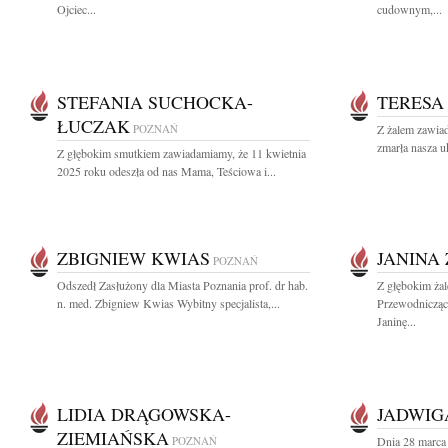
Ojciec...
cudownym,...
STEFANIA SUCHOCKA-
TERESA
ŁUCZAK
POZNAŃ
Z żalem zawiad
zmarła nasza u
Z głębokim smutkiem zawiadamiamy, że 11 kwietnia
2025 roku odeszła od nas Mama, Teściowa i...
ZBIGNIEW KWIAS
JANINA
POZNAŃ
Odszedł Zasłużony dla Miasta Poznania prof. dr hab.
Z głębokim żal
n. med. Zbigniew Kwias Wybitny specjalista,...
Przewodnicząc
Janinę...
LIDIA DRĄGOWSKA-
JADWIG
ZIEMIAŃSKA
POZNAŃ
Dnia 28 marca