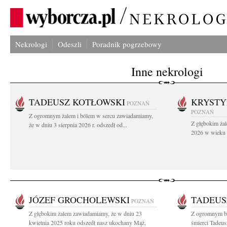
Nekrologi
Odeszli
Poradnik pogrzebowy
Inne nekrologi
TADEUSZ KOTŁOWSKI
KRYST
POZNAŃ
POZNAŃ
Z ogromnym żalem i bólem w sercu zawiadamiamy,
Z głębokim żal
że w dniu 3 sierpnia 2026 r. odszedł od...
2026 w wieku 9
JÓZEF GROCHOLEWSKI
TADEUS
POZNAŃ
Z głębokim żalem zawiadamiamy, że w dniu 23
Z ogromnym b
kwietnia 2025 roku odszedł nasz ukochany Mąż,
śmierci Tadeu