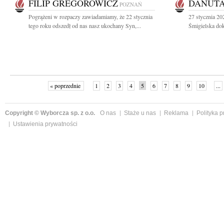
FILIP GREGOROWICZ
DANUTA
POZNAŃ
Pogrążeni w rozpaczy zawiadamiamy, że 22 stycznia
27 stycznia 20
tego roku odszedł od nas nasz ukochany Syn,...
Śmigielska dok
« poprzednie
1
2
3
4
5
6
7
8
9
10
...
Copyright © Wyborcza sp. z o.o.
O nas
Staże u nas
Reklama
Polityka 
Ustawienia prywatności