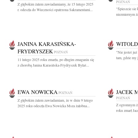
POZNAŃ
Z głębokim żalem zawiadamiamy, że 15 lutego 2025
"Śpieszcie sie
r. odeszła do Wieczności opatrzona Sakramentami...
niezmiernym ż
JANINA KARASIŃSKA-
WITOLD
FRYDRYSZEK
POZNAŃ
"Nie jesteś już
tam, gdzie my 
11 lutego 2025 roku zmarła, po długim zmaganiu się
z chorobą Janina Karasińska-Frydryszek Byłaś...
EWA NOWICKA
JACEK M
POZNAŃ
POZNAŃ
Z głębokim żalem zawiadamiam, że w dniu 9 lutego
Z ogromnym ża
2025 roku odeszła Ewa Nowicka Msza żałobna...
roku zmarł Jac