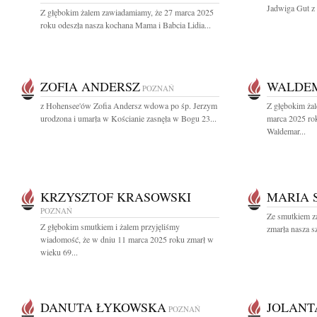
Jadwiga Gut z 
Z głębokim żalem zawiadamiamy, że 27 marca 2025
roku odeszła nasza kochana Mama i Babcia Lidia...
ZOFIA ANDERSZ
WALDE
POZNAŃ
z Hohensee'ów Zofia Andersz wdowa po śp. Jerzym
Z głębokim ża
urodzona i umarła w Kościanie zasnęła w Bogu 23...
marca 2025 ro
Waldemar...
KRZYSZTOF KRASOWSKI
MARIA 
POZNAŃ
Ze smutkiem z
Z głębokim smutkiem i żalem przyjęliśmy
zmarła nasza s
wiadomość, że w dniu 11 marca 2025 roku zmarł w
wieku 69...
DANUTA ŁYKOWSKA
JOLANT
POZNAŃ