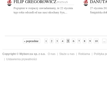
FILIP GREGOROWICZ
DANUTA
POZNAŃ
Pogrążeni w rozpaczy zawiadamiamy, że 22 stycznia
27 stycznia 20
tego roku odszedł od nas nasz ukochany Syn,...
Śmigielska dok
« poprzednie
1
2
3
4
5
6
7
8
9
10
...
Copyright © Wyborcza sp. z o.o.
O nas
Staże u nas
Reklama
Polityka 
Ustawienia prywatności