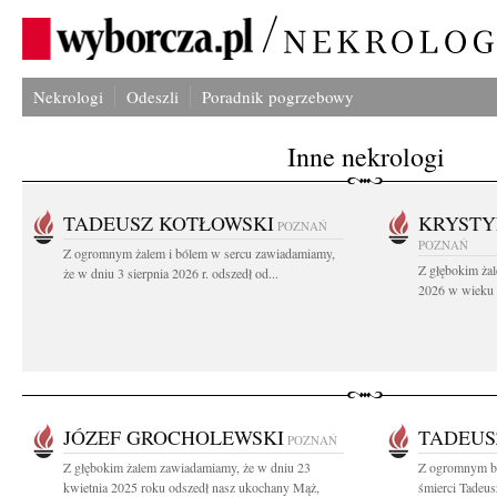
Nekrologi
Odeszli
Poradnik pogrzebowy
Inne nekrologi
TADEUSZ KOTŁOWSKI
KRYST
POZNAŃ
POZNAŃ
Z ogromnym żalem i bólem w sercu zawiadamiamy,
Z głębokim żal
że w dniu 3 sierpnia 2026 r. odszedł od...
2026 w wieku 9
JÓZEF GROCHOLEWSKI
TADEUS
POZNAŃ
Z głębokim żalem zawiadamiamy, że w dniu 23
Z ogromnym b
kwietnia 2025 roku odszedł nasz ukochany Mąż,
śmierci Tadeu