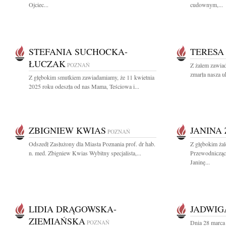
Ojciec...
cudownym,...
STEFANIA SUCHOCKA-
TERESA
ŁUCZAK
POZNAŃ
Z żalem zawiad
zmarła nasza u
Z głębokim smutkiem zawiadamiamy, że 11 kwietnia
2025 roku odeszła od nas Mama, Teściowa i...
ZBIGNIEW KWIAS
JANINA
POZNAŃ
Odszedł Zasłużony dla Miasta Poznania prof. dr hab.
Z głębokim żal
n. med. Zbigniew Kwias Wybitny specjalista,...
Przewodnicząc
Janinę...
LIDIA DRĄGOWSKA-
JADWIG
ZIEMIAŃSKA
POZNAŃ
Dnia 28 marca