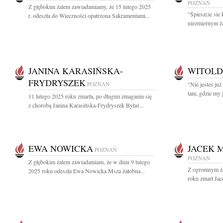
POZNAŃ
Z głębokim żalem zawiadamiamy, że 15 lutego 2025
"Śpieszcie sie
r. odeszła do Wieczności opatrzona Sakramentami...
niezmiernym ż
JANINA KARASIŃSKA-
WITOLD
FRYDRYSZEK
POZNAŃ
"Nie jesteś już
tam, gdzie my 
11 lutego 2025 roku zmarła, po długim zmaganiu się
z chorobą Janina Karasińska-Frydryszek Byłaś...
EWA NOWICKA
JACEK M
POZNAŃ
POZNAŃ
Z głębokim żalem zawiadamiam, że w dniu 9 lutego
Z ogromnym ża
2025 roku odeszła Ewa Nowicka Msza żałobna...
roku zmarł Jac