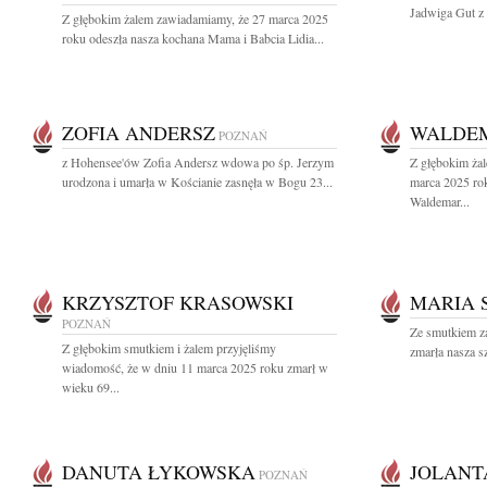
Jadwiga Gut z 
Z głębokim żalem zawiadamiamy, że 27 marca 2025
roku odeszła nasza kochana Mama i Babcia Lidia...
ZOFIA ANDERSZ
WALDE
POZNAŃ
z Hohensee'ów Zofia Andersz wdowa po śp. Jerzym
Z głębokim ża
urodzona i umarła w Kościanie zasnęła w Bogu 23...
marca 2025 ro
Waldemar...
KRZYSZTOF KRASOWSKI
MARIA 
POZNAŃ
Ze smutkiem z
Z głębokim smutkiem i żalem przyjęliśmy
zmarła nasza s
wiadomość, że w dniu 11 marca 2025 roku zmarł w
wieku 69...
DANUTA ŁYKOWSKA
JOLANT
POZNAŃ