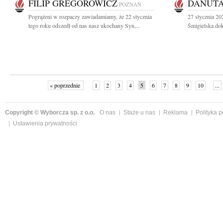
FILIP GREGOROWICZ
DANUTA
POZNAŃ
Pogrążeni w rozpaczy zawiadamiamy, że 22 stycznia
27 stycznia 20
tego roku odszedł od nas nasz ukochany Syn,...
Śmigielska dok
« poprzednie
1
2
3
4
5
6
7
8
9
10
...
Copyright © Wyborcza sp. z o.o.
O nas
Staże u nas
Reklama
Polityka 
Ustawienia prywatności