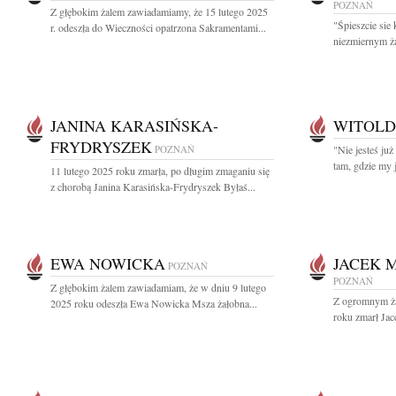
POZNAŃ
Z głębokim żalem zawiadamiamy, że 15 lutego 2025
"Śpieszcie sie
r. odeszła do Wieczności opatrzona Sakramentami...
niezmiernym ż
JANINA KARASIŃSKA-
WITOLD
FRYDRYSZEK
POZNAŃ
"Nie jesteś już
tam, gdzie my 
11 lutego 2025 roku zmarła, po długim zmaganiu się
z chorobą Janina Karasińska-Frydryszek Byłaś...
EWA NOWICKA
JACEK M
POZNAŃ
POZNAŃ
Z głębokim żalem zawiadamiam, że w dniu 9 lutego
Z ogromnym ża
2025 roku odeszła Ewa Nowicka Msza żałobna...
roku zmarł Jac