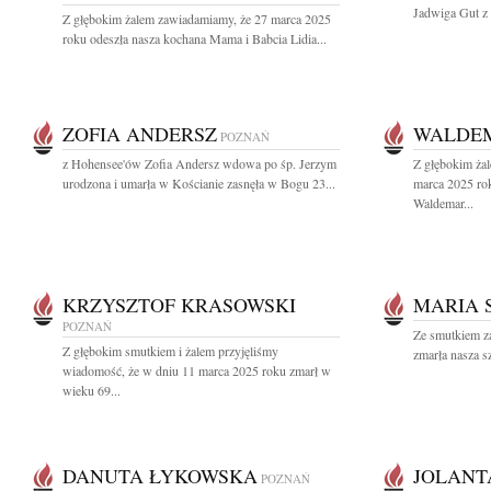
Jadwiga Gut z 
Z głębokim żalem zawiadamiamy, że 27 marca 2025
roku odeszła nasza kochana Mama i Babcia Lidia...
ZOFIA ANDERSZ
WALDE
POZNAŃ
z Hohensee'ów Zofia Andersz wdowa po śp. Jerzym
Z głębokim ża
urodzona i umarła w Kościanie zasnęła w Bogu 23...
marca 2025 ro
Waldemar...
KRZYSZTOF KRASOWSKI
MARIA 
POZNAŃ
Ze smutkiem z
Z głębokim smutkiem i żalem przyjęliśmy
zmarła nasza s
wiadomość, że w dniu 11 marca 2025 roku zmarł w
wieku 69...
DANUTA ŁYKOWSKA
JOLANT
POZNAŃ