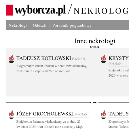
Nekrologi
Odeszli
Poradnik pogrzebowy
Inne nekrologi
TADEUSZ KOTŁOWSKI
KRYST
POZNAŃ
POZNAŃ
Z ogromnym żalem i bólem w sercu zawiadamiamy,
Z głębokim żal
że w dniu 3 sierpnia 2026 r. odszedł od...
2026 w wieku 9
JÓZEF GROCHOLEWSKI
TADEUS
POZNAŃ
Z głębokim żalem zawiadamiamy, że w dniu 23
Z ogromnym b
kwietnia 2025 roku odszedł nasz ukochany Mąż,
śmierci Tadeu