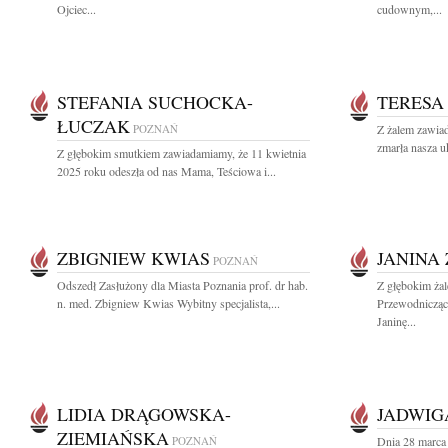
Ojciec...
cudownym,...
STEFANIA SUCHOCKA-
TERESA
ŁUCZAK
POZNAŃ
Z żalem zawiad
zmarła nasza u
Z głębokim smutkiem zawiadamiamy, że 11 kwietnia
2025 roku odeszła od nas Mama, Teściowa i...
ZBIGNIEW KWIAS
JANINA
POZNAŃ
Odszedł Zasłużony dla Miasta Poznania prof. dr hab.
Z głębokim żal
n. med. Zbigniew Kwias Wybitny specjalista,...
Przewodnicząc
Janinę...
LIDIA DRĄGOWSKA-
JADWIG
ZIEMIAŃSKA
POZNAŃ
Dnia 28 marca