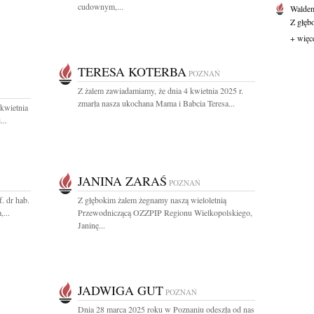
cudownym,...
Waldem
Z głęb
+ więc
TERESA KOTERBA
POZNAŃ
Z żalem zawiadamiamy, że dnia 4 kwietnia 2025 r.
zmarła nasza ukochana Mama i Babcia Teresa...
kwietnia
...
JANINA ZARAŚ
POZNAŃ
. dr hab.
Z głębokim żalem żegnamy naszą wieloletnią
...
Przewodniczącą OZZPIP Regionu Wielkopolskiego,
Janinę...
JADWIGA GUT
POZNAŃ
Dnia 28 marca 2025 roku w Poznaniu odeszła od nas