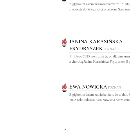
Z głębokim żalem zawiadamiamy, że 15 lut
r. odeszła do Wieczności opatrzona Sakrame
JANINA KARASIŃSKA-
FRYDRYSZEK
POZNAŃ
11 lutego 2025 roku zmarła, po długim zmag
z chorobą Janina Karasińska-Frydryszek Był
EWA NOWICKA
POZNAŃ
Z głębokim żalem zawiadamiam, że w dniu 9
2025 roku odeszła Ewa Nowicka Msza żałob