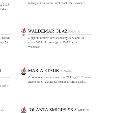
Jadwiga Gut z domu Lorek Wieloletni sekretarz...
ca 2025
idia...
WALDEMAR GŁAZ
POZNAŃ
. Jerzym
Z głębokim żalem zawiadamiamy, że w dniu 21
ogu 23...
marca 2025 roku zmarł prof. UAM dr hab.
Waldemar...
I
MARIA STAHR
POZNAŃ
Ze smutkiem zawiadamiamy, że 21 lutego 2025 roku
zmarła nasza szkolna Koleżanka dr Maria Stahr...
zmarł w
JOLANTA ŚMIGIELSKA
NAŃ
WIEK: 71