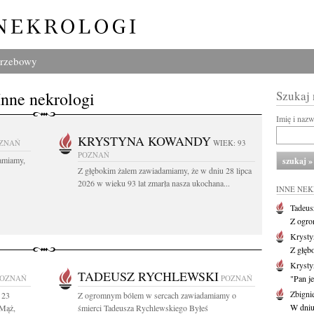
grzebowy
Inne nekrologi
Szukaj
Imię i naz
KRYSTYNA KOWANDY
ZNAŃ
WIEK: 93
POZNAŃ
amiamy,
Z głębokim żalem zawiadamiamy, że w dniu 28 lipca
2026 w wieku 93 lat zmarła nasza ukochana...
INNE NE
Tadeus
Z ogro
Kryst
Z głęb
Krysty
TADEUSZ RYCHLEWSKI
POZNAŃ
POZNAŃ
"Pan je
Zbigni
 23
Z ogromnym bólem w sercach zawiadamiamy o
W dniu 
 Mąż,
śmierci Tadeusza Rychlewskiego Byłeś