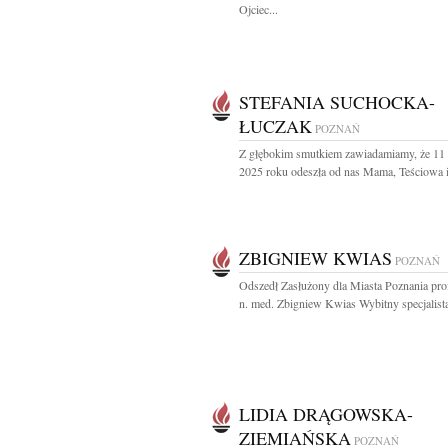
Ojciec...
STEFANIA SUCHOCKA-
ŁUCZAK
POZNAŃ
Z głębokim smutkiem zawiadamiamy, że 11 
2025 roku odeszła od nas Mama, Teściowa i
ZBIGNIEW KWIAS
POZNAŃ
Odszedł Zasłużony dla Miasta Poznania prof
n. med. Zbigniew Kwias Wybitny specjalista,
LIDIA DRĄGOWSKA-
ZIEMIAŃSKA
POZNAŃ