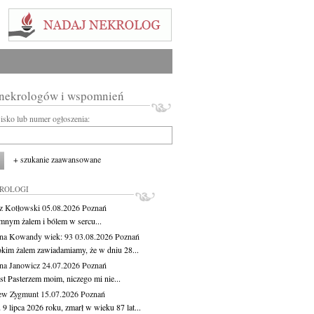
 nekrologów i wspomnień
wisko lub numer ogłoszenia:
+ szukanie zaawansowane
KROLOGI
z Kotłowski
05.08.2026
Poznań
mnym żalem i bólem w sercu...
yna Kowandy
wiek: 93
03.08.2026
Poznań
okim żalem zawiadamiamy, że w dniu 28...
na Janowicz
24.07.2026
Poznań
st Pasterzem moim, niczego mi nie...
ew Zygmunt
15.07.2026
Poznań
9 lipca 2026 roku, zmarł w wieku 87 lat...