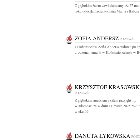
Z głębokim żalem zawiadamiamy, że 27 mar
roku odeszła nasza kochana Mama i Babcia L
ZOFIA ANDERSZ
POZNAŃ
z Hohensee'ów Zofia Andersz wdowa po śp
urodzona i umarła w Kościanie zasnęła w B
KRZYSZTOF KRASOWSK
POZNAŃ
Z głębokim smutkiem i żalem przyjęliśmy
wiadomość, że w dniu 11 marca 2025 roku 
wieku 69...
DANUTA ŁYKOWSKA
POZ