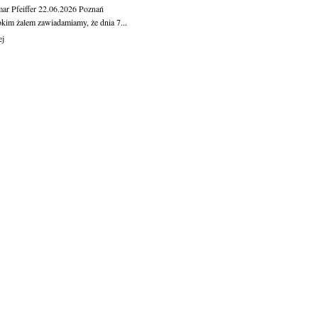
ar Pfeiffer
22.06.2026
Poznań
okim żalem zawiadamiamy, że dnia 7...
ej