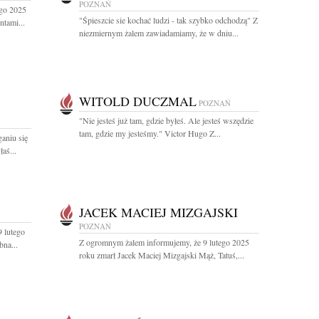
POZNAŃ
ego 2025
"Śpieszcie sie kochać ludzi - tak szybko odchodzą" Z
ntami...
niezmiernym żalem zawiadamiamy, że w dniu...
WITOLD DUCZMAL
POZNAŃ
"Nie jesteś już tam, gdzie byłeś. Ale jesteś wszędzie
tam, gdzie my jesteśmy." Victor Hugo Z...
aniu się
aś...
JACEK MACIEJ MIZGAJSKI
POZNAŃ
 lutego
Z ogromnym żalem informujemy, że 9 lutego 2025
na...
roku zmarł Jacek Maciej Mizgajski Mąż, Tatuś,...