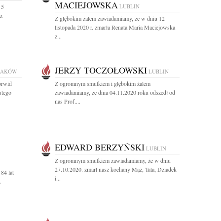
MACIEJOWSKA
 5
LUBLIN
sz
Z głębokim żalem zawiadamiamy, że w dniu 12
listopada 2020 r. zmarła Renata Maria Maciejowska
z...
JERZY TOCZOŁOWSKI
RAKÓW
LUBLIN
orwid
Z ogromnym smutkiem i głębokim żalem
utego
zawiadamiamy, że dnia 04.11.2020 roku odszedł od
nas Prof....
EDWARD BERZYŃSKI
LUBLIN
Z ogromnym smutkiem zawiadamiamy, że w dniu
27.10.2020. zmarł nasz kochany Mąż, Tata, Dziadek
84 lat
i...
.