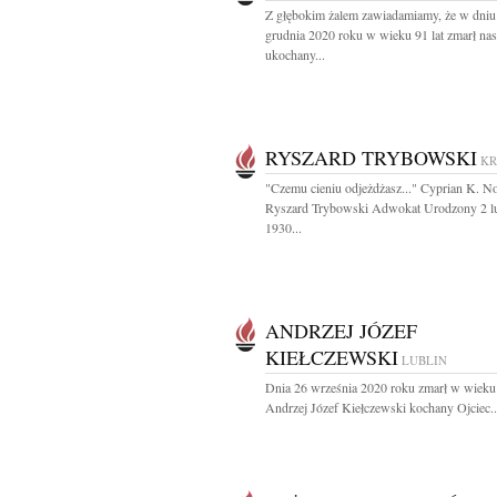
Z głębokim żalem zawiadamiamy, że w dniu
grudnia 2020 roku w wieku 91 lat zmarł na
ukochany...
RYSZARD TRYBOWSKI
K
"Czemu cieniu odjeżdżasz..." Cyprian K. N
Ryszard Trybowski Adwokat Urodzony 2 l
1930...
ANDRZEJ JÓZEF
KIEŁCZEWSKI
LUBLIN
Dnia 26 września 2020 roku zmarł w wieku 
Andrzej Józef Kiełczewski kochany Ojciec..