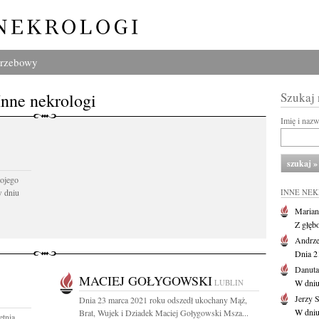
grzebowy
Inne nekrologi
Szukaj
Imię i naz
ojego
w dniu
INNE NE
Marian
Z głęb
Andrze
Dnia 21
Danuta
MACIEJ GOŁYGOWSKI
LUBLIN
W dniu
Jerzy 
Dnia 23 marca 2021 roku odszedł ukochany Mąż,
W dniu
Brat, Wujek i Dziadek Maciej Gołygowski Msza...
etnia