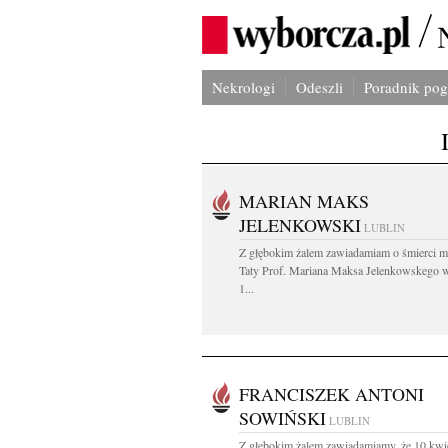
Nekrologi
Odeszli
Poradnik po
MARIAN MAKS
JELENKOWSKI
LUBLIN
Z głębokim żalem zawiadamiam o śmierci m
Taty Prof. Mariana Maksa Jelenkowskego 
1...
FRANCISZEK ANTONI
SOWIŃSKI
LUBLIN
Z głębokim żalem zawiadamiamy, że 10 kwi