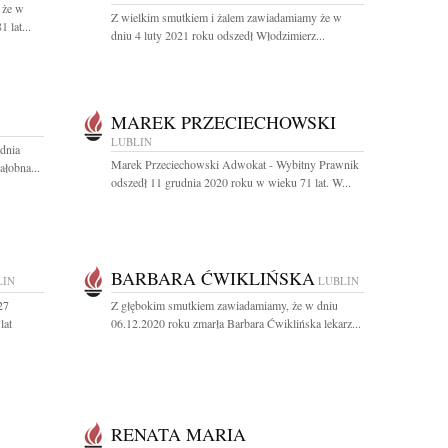
 że w
Z wielkim smutkiem i żalem zawiadamiamy że w
 lat...
dniu 4 luty 2021 roku odszedł Włodzimierz...
MAREK PRZECIECHOWSKI
LUBLIN
dnia
Marek Przeciechowski Adwokat - Wybitny Prawnik
łobna...
odszedł 11 grudnia 2020 roku w wieku 71 lat. W...
BARBARA ĆWIKLIŃSKA
LIN
LUBLIN
27
Z głębokim smutkiem zawiadamiamy, że w dniu
lat
06.12.2020 roku zmarła Barbara Ćwiklińska lekarz...
RENATA MARIA