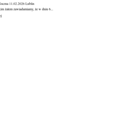
 Gucma
11.02.2026
Lublin
kim żalem zawiadamiamy, że w dniu 6...
ej