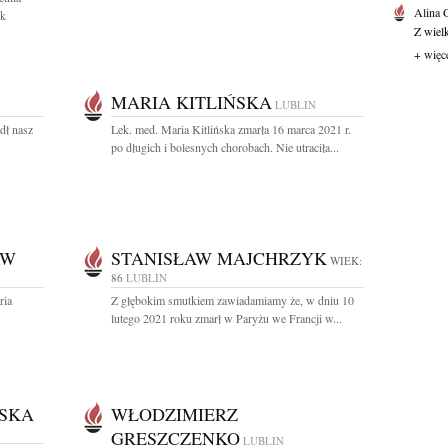
Alina
ek
Z wiel
+ więc
MARIA KITLIŃSKA
LUBLIN
dł nasz
Lek. med. Maria Kitlińska zmarła 16 marca 2021 r.
po długich i bolesnych chorobach. Nie utraciła...
ÓW
STANISŁAW MAJCHRZYK
WIEK:
86
LUBLIN
ria
Z głębokim smutkiem zawiadamiamy że, w dniu 10
lutego 2021 roku zmarł w Paryżu we Francji w...
SKA
WŁODZIMIERZ
GRESZCZENKO
LUBLIN