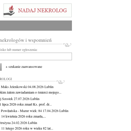
 nekrologów i wspomnień
wisko lub numer ogłoszenia:
+ szukanie zaawansowane
KROLOGI
 Maks Jelenkowski
04.08.2026
Lublin
okim żalem zawiadamiam o śmierci mojego...
j Szostek
27.07.2026
Lublin
 lipca 2026 roku zmarł Ks. prof. dr...
 Powiłańska - Mazur
wiek: 84
17.04.2026
Lublin
 14 kwietnia 2026 roku zmarła,...
Strużyna
24.02.2026
Lublin
 11 lutego 2026 roku w wieku 82 lat...