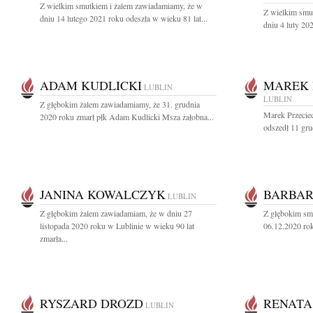
Z wielkim smutkiem i żalem zawiadamiamy, że w
Z wielkim smu
dniu 14 lutego 2021 roku odeszła w wieku 81 lat...
dniu 4 luty 20
ADAM KUDLICKI
MAREK 
LUBLIN
LUBLIN
Z głębokim żalem zawiadamiamy, że 31. grudnia
Marek Przecie
2020 roku zmarł płk Adam Kudlicki Msza żałobna...
odszedł 11 gru
JANINA KOWALCZYK
BARBAR
LUBLIN
Z głębokim żalem zawiadamiam, że w dniu 27
Z głębokim sm
listopada 2020 roku w Lublinie w wieku 90 lat
06.12.2020 rok
zmarła...
RYSZARD DROZD
RENATA
LUBLIN