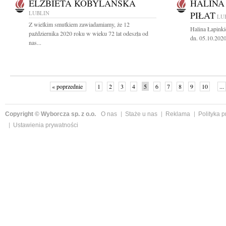
ELŻBIETA KOBYLAŃSKA
HALINA
LUBLIN
PIŁAT
LU
Z wielkim smutkiem zawiadamiamy, że 12
Halina Łapinki
października 2020 roku w wieku 72 lat odeszła od
dn. 05.10.2020
nas...
« poprzednie
1
2
3
4
5
6
7
8
9
10
...
Copyright © Wyborcza sp. z o.o.
O nas
Staże u nas
Reklama
Polityka 
Ustawienia prywatności