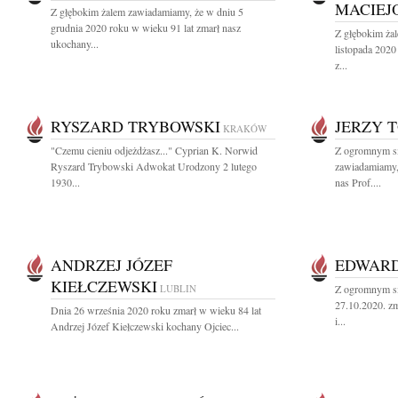
MACIEJ
Z głębokim żalem zawiadamiamy, że w dniu 5
grudnia 2020 roku w wieku 91 lat zmarł nasz
Z głębokim ża
ukochany...
listopada 2020
z...
RYSZARD TRYBOWSKI
JERZY 
KRAKÓW
"Czemu cieniu odjeżdżasz..." Cyprian K. Norwid
Z ogromnym sm
Ryszard Trybowski Adwokat Urodzony 2 lutego
zawiadamiamy,
1930...
nas Prof....
ANDRZEJ JÓZEF
EDWARD
KIEŁCZEWSKI
LUBLIN
Z ogromnym s
27.10.2020. zm
Dnia 26 września 2020 roku zmarł w wieku 84 lat
i...
Andrzej Józef Kiełczewski kochany Ojciec...