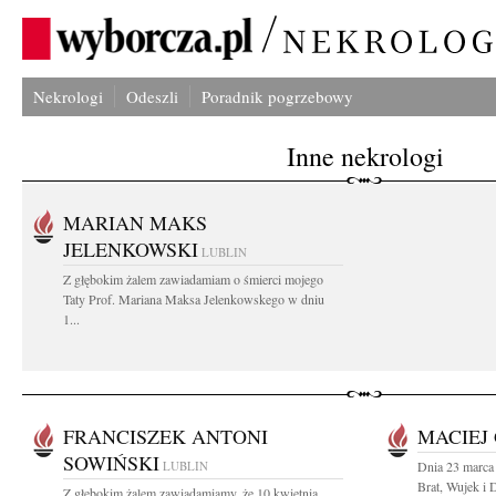
Nekrologi
Odeszli
Poradnik pogrzebowy
Inne nekrologi
MARIAN MAKS
JELENKOWSKI
LUBLIN
Z głębokim żalem zawiadamiam o śmierci mojego
Taty Prof. Mariana Maksa Jelenkowskego w dniu
1...
FRANCISZEK ANTONI
MACIEJ
SOWIŃSKI
LUBLIN
Dnia 23 marca
Brat, Wujek i 
Z głębokim żalem zawiadamiamy, że 10 kwietnia