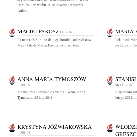
2021 roku w wieku 91 lat odszedł Franciszek
Antoni...
MACIEJ PAKOSZ
MARIA 
LUBLIN
23 marca 2021 r., po długiej chorobie, odszedł nasz
Lek. med. Mari
Mąż i Tata dr Maciej Pakosz Był mistrzem...
po długich i bo
ANNA MARIA TYMOSZÓW
STANIS
LUBLIN
86
LUBLIN
Mamo, czas niczego nie zmienia... Anna Maria
Z głębokim sm
Tymoszów 25 luty 2018 r
lutego 2021 ro
KRYSTYNA JÓŹWIAKOWSKA
WŁODZI
LUBLIN
GRESZC