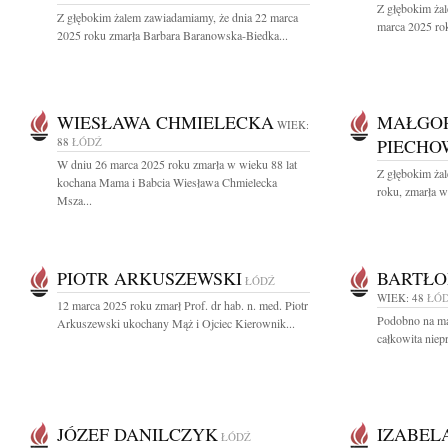
Z głębokim ża
Z głębokim żalem zawiadamiamy, że dnia 22 marca
marca 2025 rok
2025 roku zmarła Barbara Baranowska-Biedka...
WIESŁAWA CHMIELECKA
MAŁGOR
WIEK:
88
ŁÓDŹ
PIECHO
W dniu 26 marca 2025 roku zmarła w wieku 88 lat
Z głębokim ża
kochana Mama i Babcia Wiesława Chmielecka
roku, zmarła w
Msza...
PIOTR ARKUSZEWSKI
BARTŁO
ŁÓDŹ
WIEK: 48
ŁÓ
12 marca 2025 roku zmarł Prof. dr hab. n. med. Piotr
Podobno na ma 
Arkuszewski ukochany Mąż i Ojciec Kierownik...
całkowita niep
JÓZEF DANILCZYK
IZABEL
ŁÓDŹ