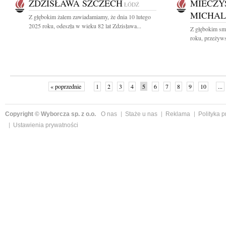
ZDZISŁAWA SZCZECH
MIECZY
ŁÓDŹ
MICHAL
Z głębokim żalem zawiadamiamy, że dnia 10 lutego
2025 roku, odeszła w wieku 82 lat Zdzisława...
Z głębokim smu
roku, przeżyws
« poprzednie
1
2
3
4
5
6
7
8
9
10
...
Copyright © Wyborcza sp. z o.o.
O nas
Staże u nas
Reklama
Polityka 
Ustawienia prywatności