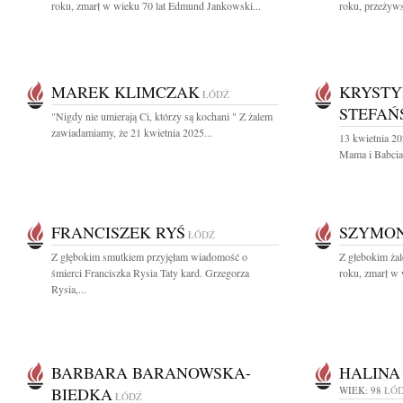
roku, zmarł w wieku 70 lat Edmund Jankowski...
roku, przeżywsz
MAREK KLIMCZAK
KRYSTY
ŁÓDŹ
STEFAŃ
"Nigdy nie umierają Ci, którzy są kochani " Z żalem
zawiadamiamy, że 21 kwietnia 2025...
13 kwietnia 20
Mama i Babcia
FRANCISZEK RYŚ
SZYMON
ŁÓDŹ
Z głębokim smutkiem przyjęłam wiadomość o
Z głebokim ża
śmierci Franciszka Rysia Taty kard. Grzegorza
roku, zmarł w 
Rysia,...
BARBARA BARANOWSKA-
HALINA
BIEDKA
WIEK: 98
ŁÓ
ŁÓDŹ