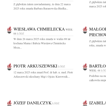
Z głębokim ża
Z głębokim żalem zawiadamiamy, że dnia 22 marca
marca 2025 rok
2025 roku zmarła Barbara Baranowska-Biedka...
WIESŁAWA CHMIELECKA
MAŁGOR
WIEK:
88
ŁÓDŹ
PIECHO
W dniu 26 marca 2025 roku zmarła w wieku 88 lat
Z głębokim ża
kochana Mama i Babcia Wiesława Chmielecka
roku, zmarła w
Msza...
PIOTR ARKUSZEWSKI
BARTŁO
ŁÓDŹ
WIEK: 48
ŁÓ
12 marca 2025 roku zmarł Prof. dr hab. n. med. Piotr
Podobno na ma 
Arkuszewski ukochany Mąż i Ojciec Kierownik...
całkowita niep
JÓZEF DANILCZYK
IZABEL
ŁÓDŹ