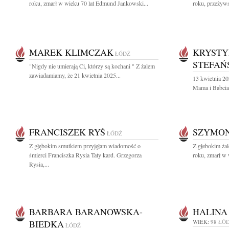
roku, zmarł w wieku 70 lat Edmund Jankowski...
roku, przeżywsz
MAREK KLIMCZAK
KRYSTY
ŁÓDŹ
STEFAŃ
"Nigdy nie umierają Ci, którzy są kochani " Z żalem
zawiadamiamy, że 21 kwietnia 2025...
13 kwietnia 20
Mama i Babcia
FRANCISZEK RYŚ
SZYMON
ŁÓDŹ
Z głębokim smutkiem przyjęłam wiadomość o
Z głebokim ża
śmierci Franciszka Rysia Taty kard. Grzegorza
roku, zmarł w 
Rysia,...
BARBARA BARANOWSKA-
HALINA
BIEDKA
WIEK: 98
ŁÓ
ŁÓDŹ