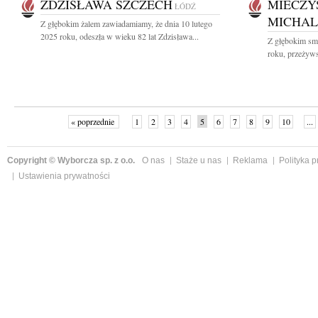
ZDZISŁAWA SZCZECH
MIECZY
ŁÓDŹ
MICHAL
Z głębokim żalem zawiadamiamy, że dnia 10 lutego
2025 roku, odeszła w wieku 82 lat Zdzisława...
Z głębokim smu
roku, przeżyws
« poprzednie
1
2
3
4
5
6
7
8
9
10
...
Copyright © Wyborcza sp. z o.o.
O nas
Staże u nas
Reklama
Polityka 
Ustawienia prywatności